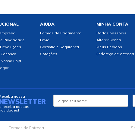
UCIONAL
AJUDA
MINHA CONTA
 empresa
Formas de Pagamento
Dados pessoais
de Privacidade
Envio
Alterar Senha
 Devoluções
Garantia e Segurança
Meus Pedidos
 Conosco
Cotações
Endereço de entrega
 Nossa Loja
egar
Receba nossa
NEWSLETTER
e receba nossas
novidades!
Formas de Entrega
Se