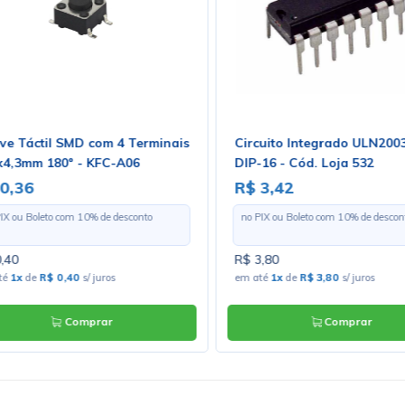
ve Táctil SMD com 4 Terminais
Circuito Integrado ULN20
x4,3mm 180º - KFC-A06
DIP-16 - Cód. Loja 532
0,36
R$ 3,42
PIX ou Boleto com
10
% de desconto
no PIX ou Boleto com
10
% de descon
,40
R$ 3,80
té
1x
de
R$ 0,40
s/ juros
em até
1x
de
R$ 3,80
s/ juros
Comprar
Comprar