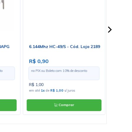
03APG
6.144Mhz HC-49/S - Cód. Loja 2189
Diodo S
DO15 Uni
4439 - L
R$ 0,90
R$ 1,2
to
no PIX ou Boleto com
10
% de desconto
no PIX ou 
R$ 1,00
R$ 1,40
em até
1x
de
R$ 1,00
s/ juros
em até
1x
Comprar