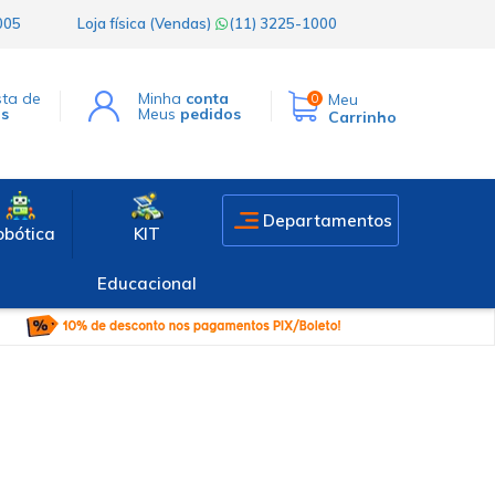
1005
Loja física (Vendas)
(11) 3225-1000
sta de
Minha
conta
Meu
0
os
Meus
pedidos
Carrinho
Departamentos
obótica
KIT
Educacional