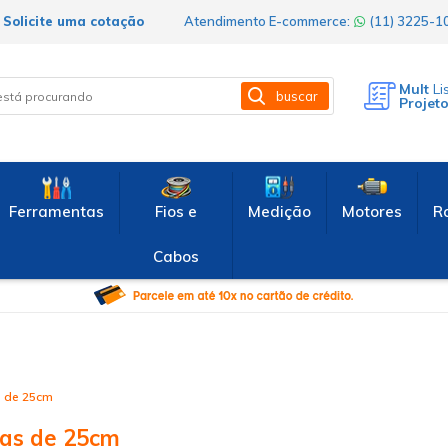
Solicite uma cotação
Atendimento E-commerce:
(11) 3225-
Mult
Li
buscar
Projet
Ferramentas
Fios e
Medição
Motores
R
Cabos
s de 25cm
ças de 25cm