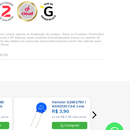
rá o preço vigente na finalização da compra. Todos os Produtos, Promoções
ter o IPI (imposto sobre produtos industrializados) incluso no carrinho de
 são válidos em nossa loja virtual multcomercial.com.br não valendo para
Fiscal.
08-011
SMD
Varistor S20K275V /
is
431KD20 Cód. Loja
º -
1371
R$ 3,90
 juros
1x de R$ 3,90 sem juros
r
Comprar