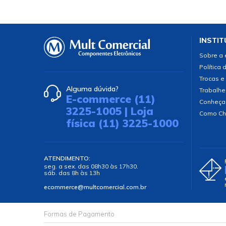
INSTIT
Sobre a
Política 
Trocas e
Alguma dúvida?
Trabalhe
E-commerce (11)
Conheça
3225-1005 | Loja
Como Ch
física (11) 3225-1000
ATENDIMENTO:
seg. a sex. das 08h30 às 17h30.
sáb. das 8h às 13h
ecommerce@multcomercial.com.br
Formas de Pagamento