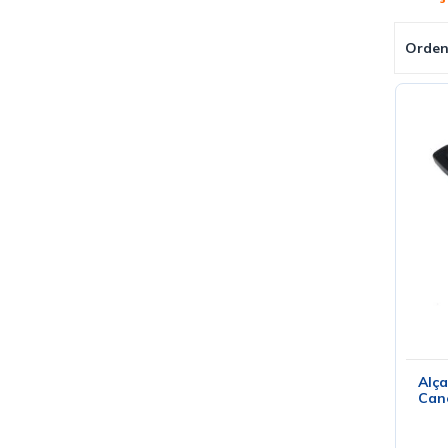
Orden
Alça
Cane
Gar