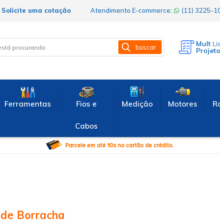
Solicite uma cotação
Atendimento E-commerce:
(11) 3225-
Mult
Li
buscar
Projet
Ferramentas
Fios e
Medição
Motores
R
Cabos
 de Borracha