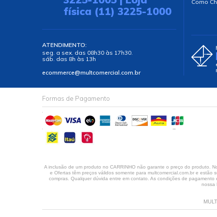
Como Ch
física (11) 3225-1000
ATENDIMENTO:
seg. a sex. das 08h30 às 17h30.
sáb. das 8h às 13h
ecommerce@multcomercial.com.br
Formas de Pagamento
A inclusão de um produto no CARRINHO não garante o preço do produto. No 
e Ofertas têm preços válidos somente para multcomercial.com.br e estão su
compras. Qualquer dúvida entre em contato. As condições de pagamento em
nossa 
MULT 