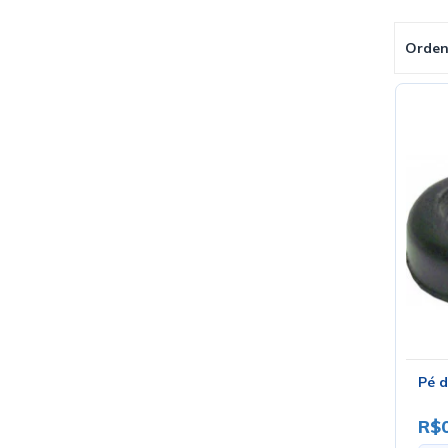
Orden
Pé d
R$0