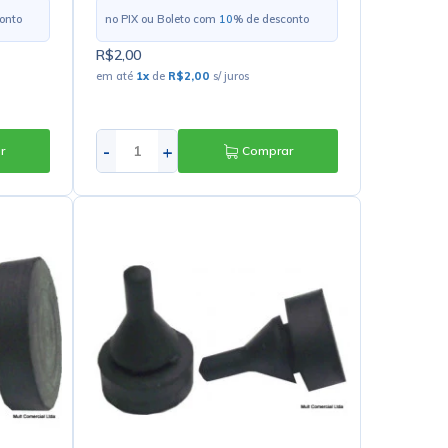
onto
no PIX ou Boleto com
10
% de desconto
R$2,00
em até
1
x
de
R$2,00
s/ juros
-
+
r
Comprar