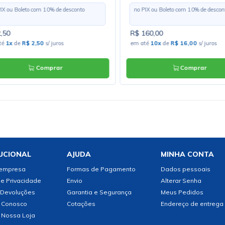
PIX ou Boleto com
10
% de desconto
no PIX ou Boleto com
10
% de descon
,50
R$ 160,00
té
1x
de
R$ 2,50
s/ juros
em até
10x
de
R$ 16,00
s/ juros
Comprar
Comprar
UCIONAL
AJUDA
MINHA CONTA
 empresa
Formas de Pagamento
Dados pessoais
de Privacidade
Envio
Alterar Senha
 Devoluções
Garantia e Segurança
Meus Pedidos
 Conosco
Cotações
Endereço de entrega
 Nossa Loja