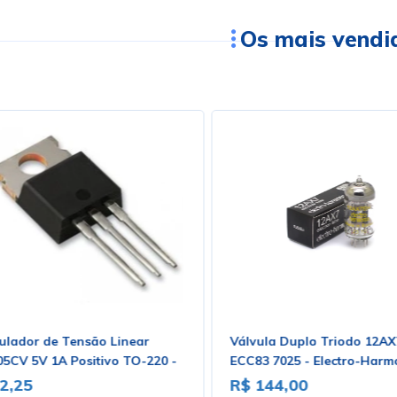
Os mais vendi
ulador de Tensão Linear
Válvula Duplo Triodo 12A
05CV 5V 1A Positivo TO-220 -
ECC83 7025 - Electro-Harm
. Loja 03
2,25
R$ 144,00