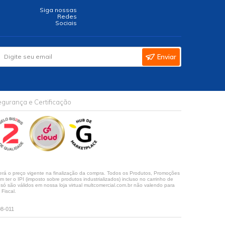
Siga nossas
Redes
Sociais
Enviar
gurança e Certificação
rá o preço vigente na finalização da compra. Todos os Produtos, Promoções
ter o IPI (imposto sobre produtos industrializados) incluso no carrinho de
 são válidos em nossa loja virtual multcomercial.com.br não valendo para
Fiscal.
08-011