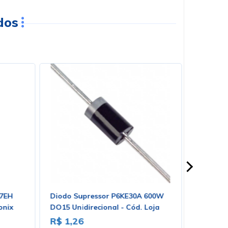
dos
X7EH
Diodo Supressor P6KE30A 600W
6.144Mhz
onix
DO15 Unidirecional - Cód. Loja
4439 - LITTELFUSE
R$ 1,26
R$ 0,9