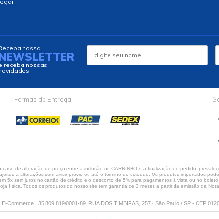
egar
Receba nossa
NEWSLETTER
e receba nossas
novidades!
Formas de Entrega
Se
caso de alteração de preço entre a inclusão no CARRINHO e a finalização do pedido, prevalece
jeitos a alterações sem aviso prévio ou até o término do estoque. Os produtos importados podem 
 5x sem juros no cartão de crédito e o desconto de 5% para pagamentos à vista ou no boleto só
loja física. Todos os produtos do nosso site tem garantia de 3 meses a partir da emissão da Nota 
E-Commerce | 35.809.819/0001-89 |RUA DOS TIMBIRAS, 257 - São Paulo / SP - CEP 012