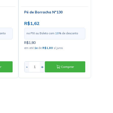
Pé de Borracha Nº130
R$1,62
onto
no PIX ou Boleto com
10
% de desconto
R$1,80
em até
1
x
de
R$1,80
s/ juros
-
+
r
Comprar