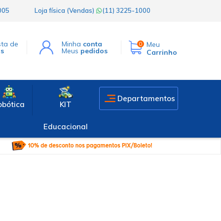
1005
Loja física (Vendas)
(11) 3225-1000
sta de
Minha
conta
Meu
0
os
Meus
pedidos
Carrinho
Departamentos
obótica
KIT
Educacional