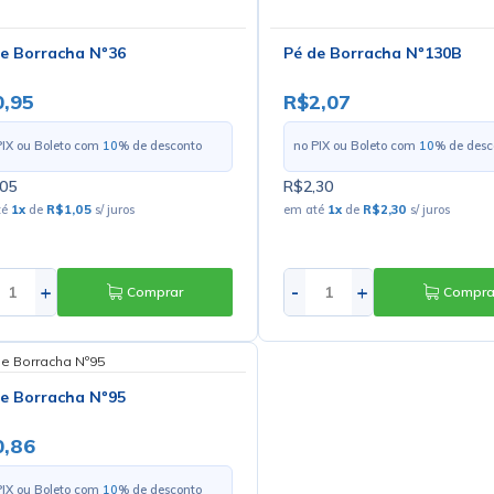
e Borracha Nº36
Pé de Borracha Nº130B
,95
R$2,07
PIX ou Boleto com
10
% de desconto
no PIX ou Boleto com
10
% de desc
05
R$2,30
té
1
x
de
R$1,05
s/ juros
em até
1
x
de
R$2,30
s/ juros
+
-
+
Comprar
Compra
e Borracha Nº95
0,86
PIX ou Boleto com
10
% de desconto