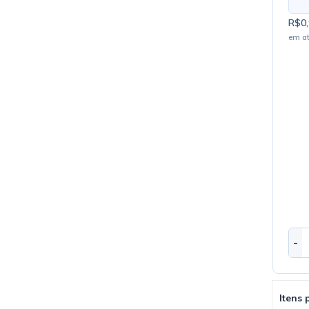
R$0,
em a
-
Itens 