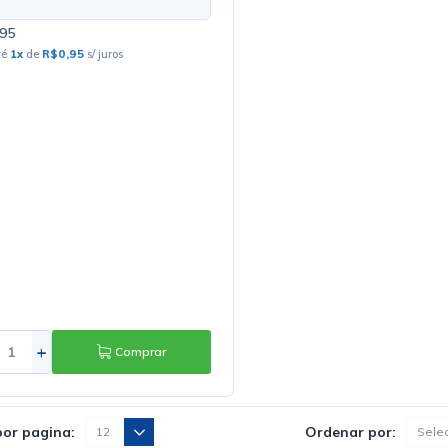
95
té
1
x
de
R$0,95
s/ juros
+
Comprar
por pagina:
Ordenar por: