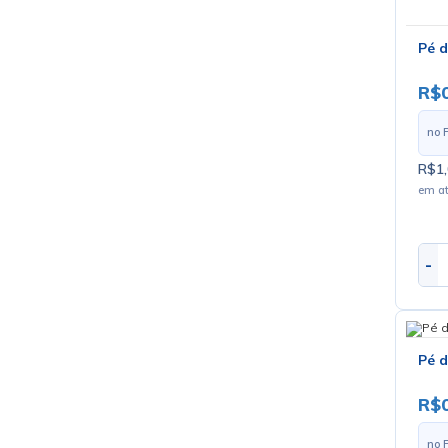
Pé d
R$0
no 
R$1,
em a
-
Pé d
R$
no 