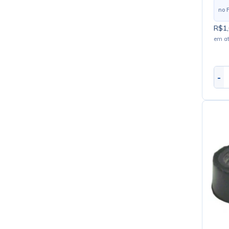
no 
R$1,
em a
-