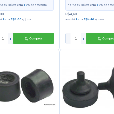
PIX ou Boleto com
10
% de desconto
no PIX ou Boleto com
10
% de desc
00
R$4,40
té
1
x
de
R$1,00
s/ juros
em até
1
x
de
R$4,40
s/ juros
+
-
+
Comprar
Compra