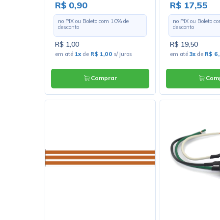
R$ 0,90
R$ 17,55
no PIX ou Boleto com
10
% de
no PIX ou Boleto 
desconto
desconto
R$ 1,00
R$ 19,50
em até
1x
de
R$ 1,00
s/ juros
em até
3x
de
R$ 6
Comprar
Comp