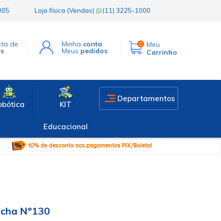
1005
Loja física (Vendas)
(11) 3225-1000
sta de
Minha
conta
Meu
0
os
Meus
pedidos
Carrinho
Departamentos
obótica
KIT
Educacional
acha Nº130