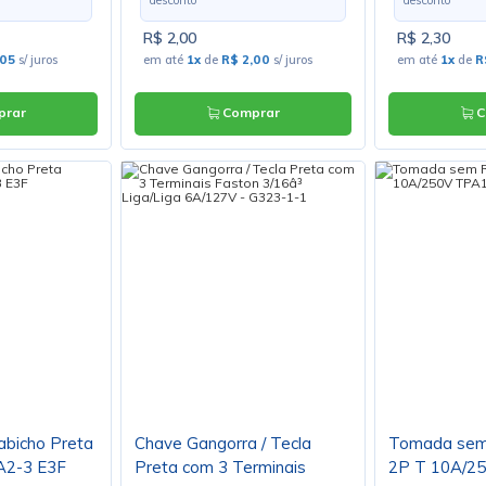
R$ 2,00
R$ 2,30
,05
s/ juros
em até
1x
de
R$ 2,00
s/ juros
em até
1x
de
R
rar
Comprar
C
bicho Preta
Chave Gangorra / Tecla
Tomada sem
A2-3 E3F
Preta com 3 Terminais
2P T 10A/2