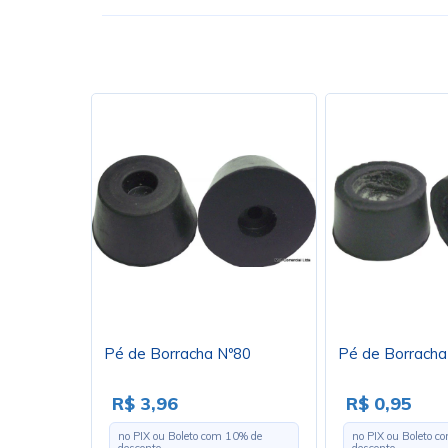
Pé de Borracha Nº80
Pé de Borracha
R$ 3,96
R$ 0,95
no PIX ou Boleto com
10
% de
no PIX ou Boleto 
desconto
desconto