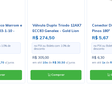
ico Marrom e
Válvula Duplo Triodo 12AX7
Conector Di
03-1-10 -
ECC83 Genalex - Gold Lion
Pinos 180°
- Preço por
R$ 274,50
R$ 5,67
m
10
% de
no PIX ou Boleto com
10
% de
no PIX ou Bol
desconto
desconto
R$ 305,00
R$ 6,30
,70
s/ juros
em até
10x
de
R$ 30,50
s/ juros
em até
1x
de
R
rar
Comprar
C