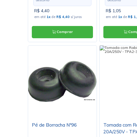
R$ 4,40
R$ 1,05
em até
1x
de
R$ 4,40
s/ juros
em até
1x
de
R$ 1
Comprar
Comp
Pé de Borracha Nº96
Tomada com Ra
20A/250V - TP