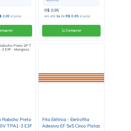
R$ 0,95
$ 2,30
s/ juros
em até
1x
de
R$ 0,95
s/ juros
omprar
Comprar
 Rabicho Preto
Fita Elétrica - Eletrofita
50V TPA1-3 E3F
Adesiva EF 5x5 Cinco Pistas