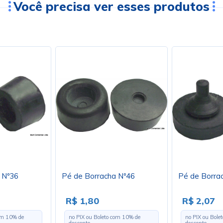
Você precisa ver esses produtos
 Nº36
Pé de Borracha Nº46
Pé de Borra
R$ 1,80
R$ 2,07
com
10
% de
no PIX ou Boleto com
10
% de
no PIX ou Bole
desconto
desconto