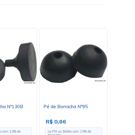
cha Nº130B
Pé de Borracha Nº95
R$ 0,86
to com
10
% de
no PIX ou Boleto com
10
% de
desconto