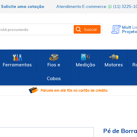
Solicite uma cotação
Atendimento E-commerce:
(11) 3225-
Mult
Li
buscar
Projet
Ferramentas
Fios e
Medição
Motores
R
Cabos
Pé de Borr