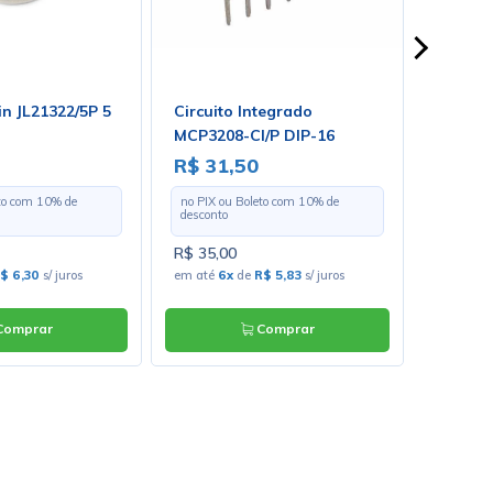
n JL21322/5P 5
Circuito Integrado
Reverb
MCP3208-CI/P DIP-16
R$ 31,50
R$ 19
eto com
10
% de
no PIX ou Boleto com
10
% de
no PIX o
desconto
desconto
R$ 35,00
R$ 220,
$ 6,30
s/ juros
em até
6x
de
R$ 5,83
s/ juros
em até
1
omprar
Comprar