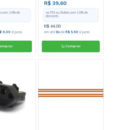
10A - Áudio - Preço Por
R$ 39,60
Metro
to com
10
% de
no PIX ou Boleto com
10
% de
desconto
R$ 44,00
$ 9,00
s/ juros
em até
8x
de
R$ 5,50
s/ juros
omprar
Comprar