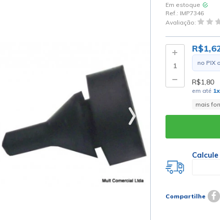
Em estoque
Ref.:
IMP7346
Avaliação:
R$1,6
no PIX 
R$1,80
em até
1
x
mais fo
Calcule
Compartilhe