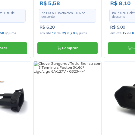
Faston 3/16â³ Liga/Liga
- Margirus
R$ 5,58
R$ 8,10
6A/127V - G323-1-1
com
10
% de
no PIX ou Boleto com
10
% de
no PIX ou Bole
desconto
desconto
R$ 6,20
R$ 9,00
,50
s/ juros
em até
1x
de
R$ 6,20
s/ juros
em até
1x
de
R
rar
Comprar
C