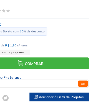
2
ou Boleto com
10
% de desconto
de
R$ 1,80
s/ juros
rmas de pagamento
COMPRAR
 o Frete aqui
OK
Adicionar à Lista de Projetos