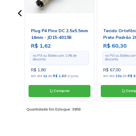
trátil
Plug P4 Pino DC 2.5x5.5mm
Tecido Ortofôn
- Rolo
14mm - JD15-4013B
Preto Padrão 2
Largura 1,30m 
R$ 1,62
R$ 60,30
Metro
 de
no PIX ou Boleto com
10
% de
no PIX ou Boleto co
desconto
desconto
R$ 1,80
R$ 67,00
s/ juros
em até
1x
de
R$ 1,80
s/ juros
em até
10x
de
R$ 6
Comprar
Comp
Quantidade Em Estoque:
3958