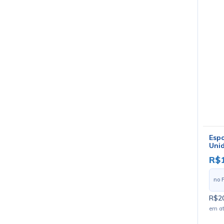
Espo
Uni
R$
no 
R$20
em a