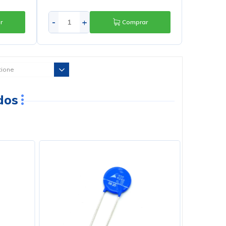
-
+
r
Comprar
Ponta
Resistência Ferro De Solda Power
60 127V - 21K411 - Hikari
R$16,92
onto
no PIX ou Boleto com
10
% de desconto
R$18,80
em até
3
x
de
R$6,27
s/ juros