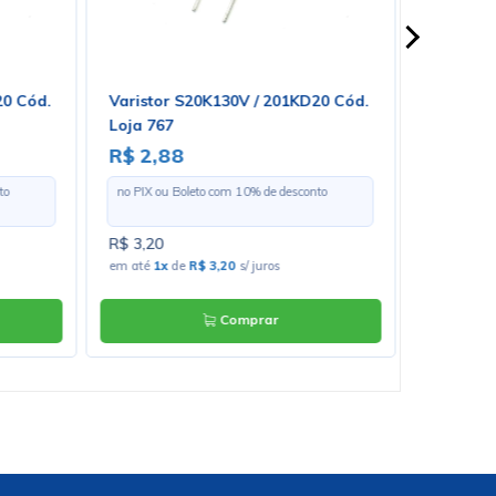
-
+
r
Comprar
rava
Mouse Pad Com Apoio para
LJQBS-
Punho em Gel
R$25,20
onto
no PIX ou Boleto com
10
% de desconto
R$28,00
em até
5
x
de
R$5,60
s/ juros