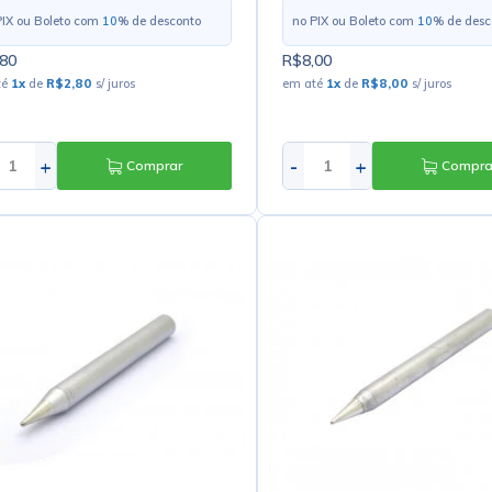
PIX ou Boleto com
10
% de desconto
no PIX ou Boleto com
10
% de desc
80
R$8,00
té
1
x
de
R$2,80
s/ juros
em até
1
x
de
R$8,00
s/ juros
+
-
+
Comprar
Compra