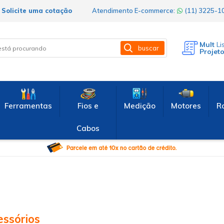
Solicite uma cotação
Atendimento E-commerce:
(11) 3225-
Mult
Li
buscar
Projet
Ferramentas
Fios e
Medição
Motores
R
Cabos
essórios