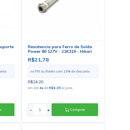
Suporte
Resistencia para Ferro de Solda
Power 80 127V - 21K319 - Hikari
R$21,78
onto
no PIX ou Boleto com
10
% de desconto
R$24,20
em até
4
x
de
R$6,05
s/ juros
-
+
r
Comprar