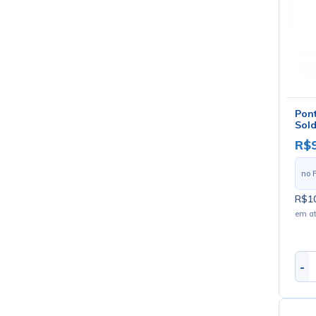
Pont
Sold
R$
no 
R$10
em a
-