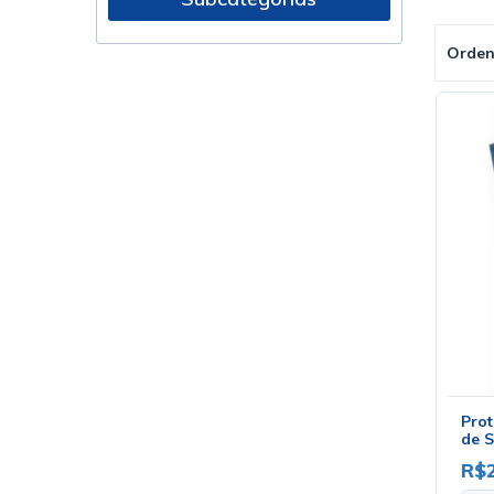
Orden
Prot
de S
R$2