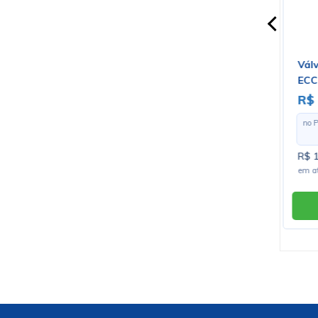
-
Resi
Powe
R$
no 
R$20
em a