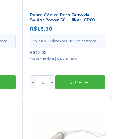
e
Ponta Cônica Para Ferro de
Soldar Power 60 - Hikari CP60
R$15,30
onto
no PIX ou Boleto com
10
% de desconto
R$17,00
em até
3
x
de
R$5,67
s/ juros
-
+
r
Comprar