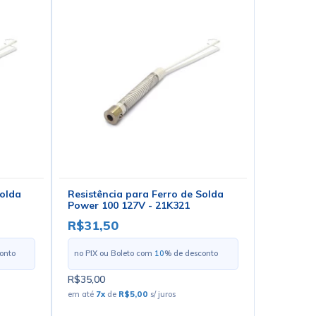
Solda
Resistência para Ferro de Solda
Power 100 127V - 21K321
R$31,50
onto
no PIX ou Boleto com
10
% de desconto
R$35,00
em até
7
x
de
R$5,00
s/ juros