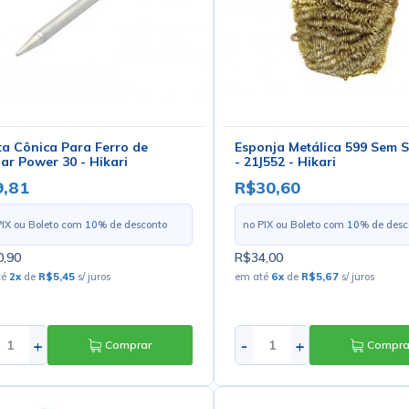
a Cônica Para Ferro de
Esponja Metálica 599 Sem 
ar Power 30 - Hikari
- 21J552 - Hikari
9,81
R$30,60
PIX ou Boleto com
10
% de desconto
no PIX ou Boleto com
10
% de desc
,90
R$34,00
té
2
x
de
R$5,45
s/ juros
em até
6
x
de
R$5,67
s/ juros
+
-
+
Comprar
Compra