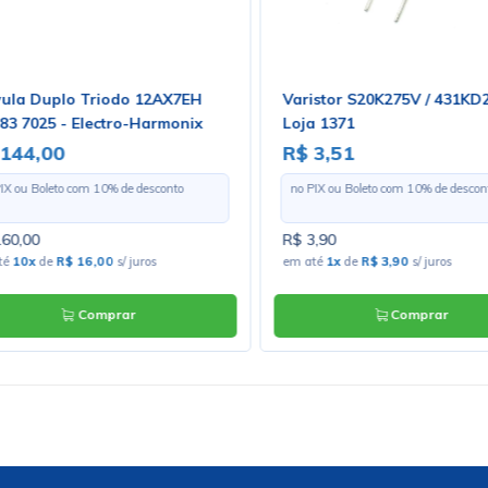
+
-
+
Comprar
Compra
stencia Ferro De Solda Hikari
Chave Plástica Trava Dest
r 60 220V - 21K412
Conector MC4 Solar APTC-
MC4
18,27
R$17,82
PIX ou Boleto com
10
% de desconto
no PIX ou Boleto com
10
% de desc
,30
R$19,80
té
4
x
de
R$5,08
s/ juros
em até
3
x
de
R$6,60
s/ juros