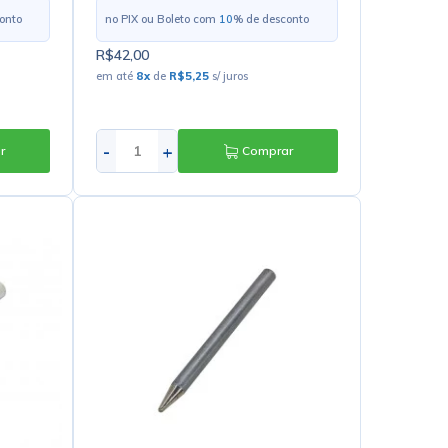
onto
no PIX ou Boleto com
10
% de desconto
R$42,00
em até
8
x
de
R$5,25
s/ juros
-
+
r
Comprar