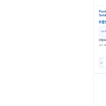
Pont
Sold
R$
no 
R$66
em a
-