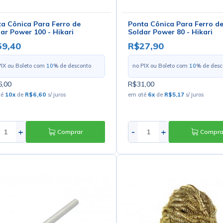
a Cônica Para Ferro de
Ponta Cônica Para Ferro d
ar Power 100 - Hikari
Soldar Power 80 - Hikari
59,40
R$27,90
PIX ou Boleto com
10
% de desconto
no PIX ou Boleto com
10
% de desc
,00
R$31,00
té
10
x
de
R$6,60
s/ juros
em até
6
x
de
R$5,17
s/ juros
+
-
+
Comprar
Compra