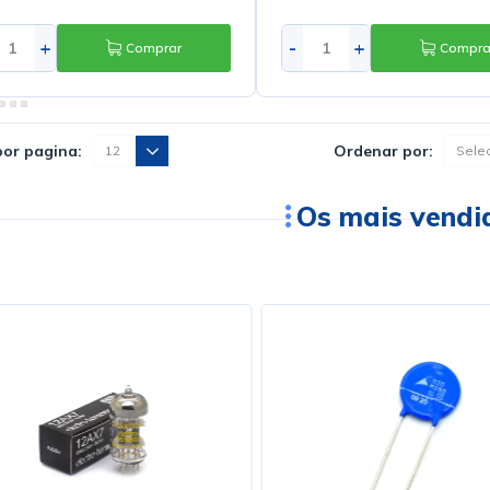
+
-
+
Comprar
Compra
stencia para Ferro de Solda
Bico Para Sugador Rosca 
r 30 110V - 21K407K
de Teflon - 7180 BGR/20N
25,20
R$4,32
PIX ou Boleto com
10
% de desconto
no PIX ou Boleto com
10
% de desc
,00
R$4,80
té
5
x
de
R$5,60
s/ juros
em até
1
x
de
R$4,80
s/ juros