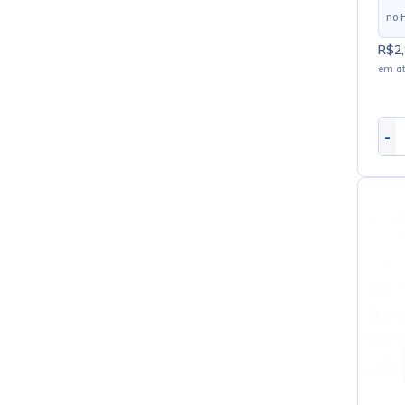
no 
R$2,
em a
-