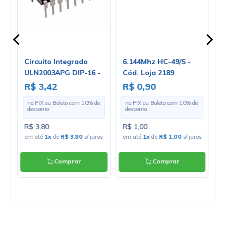
Circuito Integrado
6.144Mhz HC-49/S -
T
5
ULN2003APG DIP-16 -
Cód. Loja 2189
c
Cód. Loja 532
M
R$ 3,42
R$ 0,90
R
USE
C
e
no PIX ou Boleto com
10
% de
no PIX ou Boleto com
10
% de
U
desconto
desconto
R$ 3,80
R$ 1,00
R
os
em até
1x
de
R$ 3,80
s/ juros
em até
1x
de
R$ 1,00
s/ juros
e
Comprar
Comprar