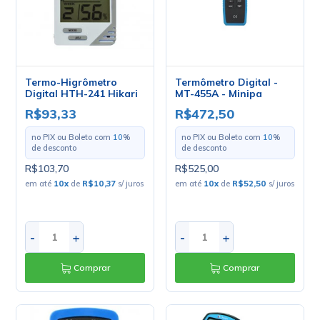
Termo-Higrômetro
Termômetro Digital -
Digital HTH-241 Hikari
MT-455A - Minipa
R$93,33
R$472,50
no PIX ou Boleto com
10
%
no PIX ou Boleto com
10
%
de desconto
de desconto
R$103,70
R$525,00
em até
10
x
de
R$10,37
s/ juros
em até
10
x
de
R$52,50
s/ juros
-
+
-
+
Comprar
Comprar