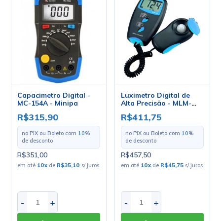
Capacimetro Digital -
Luximetro Digital de
MC-154A - Minipa
Alta Precisão - MLM-
1011
R$315,90
R$411,75
no PIX ou Boleto com
10
%
no PIX ou Boleto com
10
%
de desconto
de desconto
R$351,00
R$457,50
em até
10
x
de
R$35,10
s/ juros
em até
10
x
de
R$45,75
s/ juros
-
+
-
+