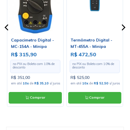
Capacimetro Digital -
Termômetro Digital -
MC-154A - Minipa
MT-455A - Minipa
R$ 315,90
R$ 472,50
no PIX ou Boleto com
10
% de
no PIX ou Boleto com
10
% de
desconto
desconto
R$ 351,00
R$ 525,00
s
em até
10x
de
R$ 35,10
s/ juros
em até
10x
de
R$ 52,50
s/ juros
Comprar
Comprar