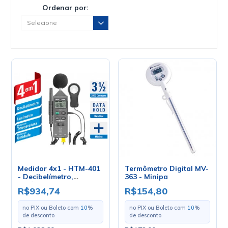
Ordenar por:
Medidor 4x1 - HTM-401
Termômetro Digital MV-
- Decibelímetro,
363 - Minipa
Luxímetro, Medidor de
R$934,74
R$154,80
Temperatura e Umidade
no PIX ou Boleto com
10
%
no PIX ou Boleto com
10
%
de desconto
de desconto