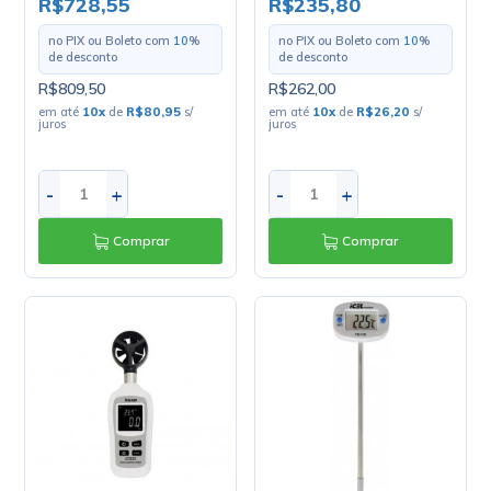
R$728,55
R$235,80
no PIX ou Boleto com
10
%
no PIX ou Boleto com
10
%
de desconto
de desconto
R$809,50
R$262,00
em até
10
x
de
R$80,95
s/
em até
10
x
de
R$26,20
s/
juros
juros
-
+
-
+
Comprar
Comprar