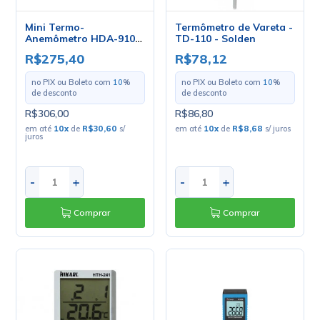
Mini Termo-
Termômetro de Vareta -
Anemômetro HDA-910 -
TD-110 - Solden
Hikari
R$275,40
R$78,12
no PIX ou Boleto com
10
%
no PIX ou Boleto com
10
%
de desconto
de desconto
R$306,00
R$86,80
em até
10
x
de
R$30,60
s/
em até
10
x
de
R$8,68
s/ juros
juros
-
+
-
+
Comprar
Comprar