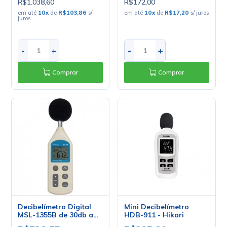
R$1.038,60
R$172,00
em até
10
x
de
R$103,86
s/
em até
10
x
de
R$17,20
s/ juros
juros
-
+
-
+
Comprar
Comprar
Decibelímetro Digital
Mini Decibelímetro
MSL-1355B de 30db a
HDB-911 - Hikari
130db - Minipa