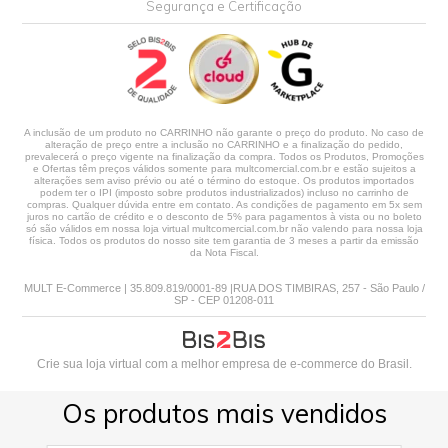
Segurança e Certificação
A inclusão de um produto no CARRINHO não garante o preço do produto. No caso de
alteração de preço entre a inclusão no CARRINHO e a finalização do pedido,
prevalecerá o preço vigente na finalização da compra. Todos os Produtos, Promoções
e Ofertas têm preços válidos somente para multcomercial.com.br e estão sujeitos a
alterações sem aviso prévio ou até o término do estoque. Os produtos importados
podem ter o IPI (imposto sobre produtos industrializados) incluso no carrinho de
compras. Qualquer dúvida entre em contato. As condições de pagamento em 5x sem
juros no cartão de crédito e o desconto de 5% para pagamentos à vista ou no boleto
só são válidos em nossa loja virtual multcomercial.com.br não valendo para nossa loja
física. Todos os produtos do nosso site tem garantia de 3 meses a partir da emissão
da Nota Fiscal.
MULT E-Commerce | 35.809.819/0001-89 |RUA DOS TIMBIRAS, 257 - São Paulo /
SP - CEP 01208-011
Crie sua loja virtual
com a melhor empresa de e-commerce do Brasil.
Os produtos mais vendidos