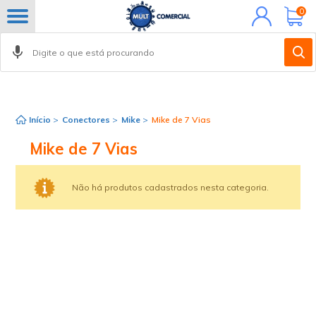
Minha
0
conta
Início
>
Conectores
>
Mike
>
Mike de 7 Vias
Mike de 7 Vias
Não há produtos cadastrados nesta categoria.