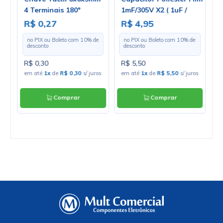
-
4 Terminais 180º
1mF/305V X2 ( 1uF /
T
1000nF / 105 ) Série
2
R$ 0,27
R$ 4,95
R
32923
e
no PIX ou Boleto com
10
% de
no PIX ou Boleto com
10
% de
desconto
desconto
R$ 0,30
R$ 5,50
R
os
em até
1x
de
R$ 0,30
s/ juros
em até
1x
de
R$ 5,50
s/ juros
e
Comprar
Comprar