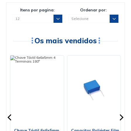
Itens por pagina:
Ordenar por:
Os mais vendidos
Chave Táctil 6x6x5mm
Capacitor Poliéster Film
T