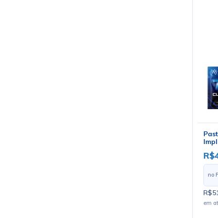
Past
Impl
R$
no 
R$51
em a