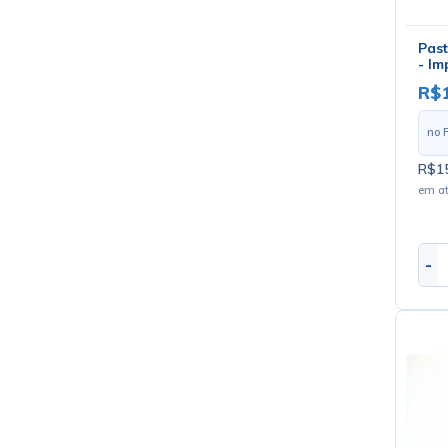
Past
- Im
R$
no 
R$15
em a
-