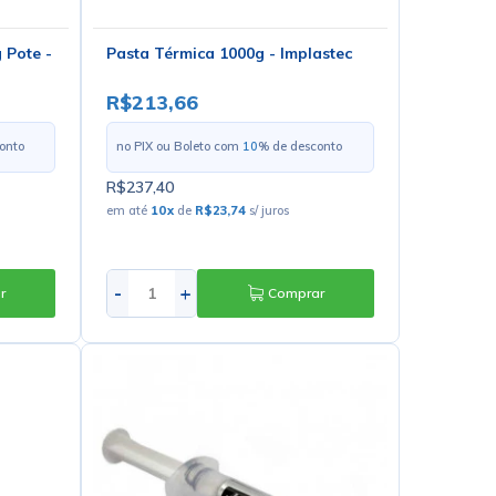
 Pote -
Pasta Térmica 1000g - Implastec
R$213,66
onto
no PIX ou Boleto com
10
% de desconto
R$237,40
em até
10
x
de
R$23,74
s/ juros
-
+
r
Comprar