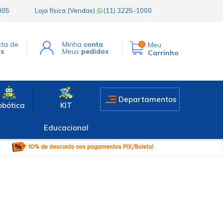
1005
Loja física (Vendas)
(11) 3225-1000
sta de
Minha
conta
Meu
0
os
Meus
pedidos
Carrinho
Departamentos
obótica
KIT
Educacional