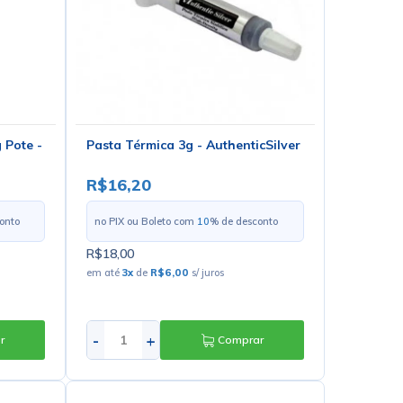
 Pote -
Pasta Térmica 3g - AuthenticSilver
R$16,20
onto
no PIX ou Boleto com
10
% de desconto
R$18,00
em até
3
x
de
R$6,00
s/ juros
-
+
r
Comprar