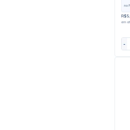
no 
R$5,
em a
-