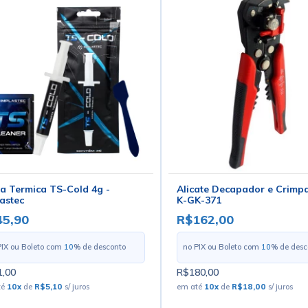
a Termica TS-Cold 4g -
Alicate Decapador e Crimp
astec
K-GK-371
45,90
R$162,00
PIX ou Boleto com
10
% de desconto
no PIX ou Boleto com
10
% de desc
,00
R$180,00
té
10
x
de
R$5,10
s/ juros
em até
10
x
de
R$18,00
s/ juros