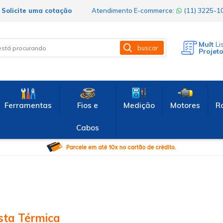
Solicite uma cotação
Atendimento E-commerce:
(11) 3225-
Mult
Li
buscar
Projet
Ferramentas
Fios e
Medição
Motores
R
Cabos
sta Térmica