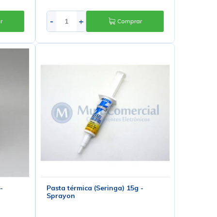
-
+
r
Comprar
-
Pasta térmica (Seringa) 15g -
Sprayon