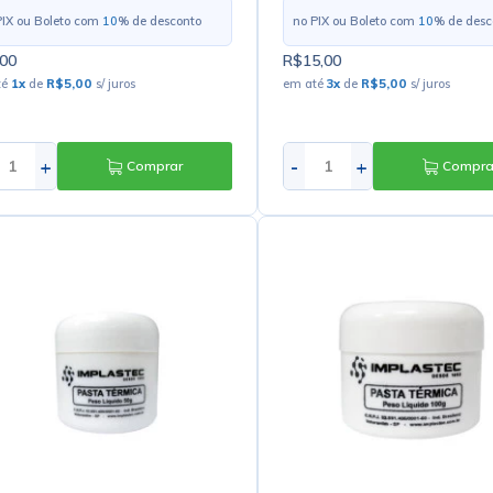
PIX ou Boleto com
10
% de desconto
no PIX ou Boleto com
10
% de desc
00
R$15,00
té
1
x
de
R$5,00
s/ juros
em até
3
x
de
R$5,00
s/ juros
+
-
+
Comprar
Compra