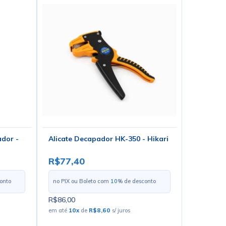
ador -
Alicate Decapador HK-350 - Hikari
R$77,40
onto
no PIX ou Boleto com
10
% de desconto
R$86,00
em até
10
x
de
R$8,60
s/ juros