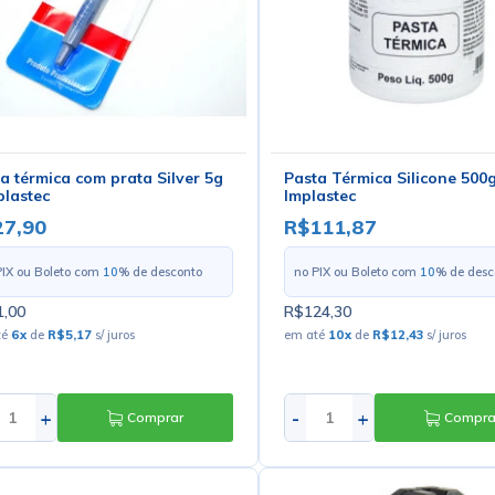
a térmica com prata Silver 5g
Pasta Térmica Silicone 500g
plastec
Implastec
27,90
R$111,87
PIX ou Boleto com
10
% de desconto
no PIX ou Boleto com
10
% de desc
,00
R$124,30
té
6
x
de
R$5,17
s/ juros
em até
10
x
de
R$12,43
s/ juros
+
-
+
Comprar
Compra