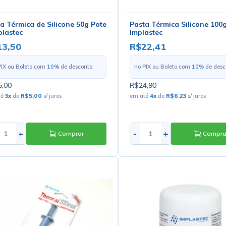
a Térmica de Silicone 50g Pote
Pasta Térmica Silicone 100g
plastec
Implastec
13,50
R$22,41
PIX ou Boleto com
10
% de desconto
no PIX ou Boleto com
10
% de desc
,00
R$24,90
té
3
x
de
R$5,00
s/ juros
em até
4
x
de
R$6,23
s/ juros
+
-
+
Comprar
Compra