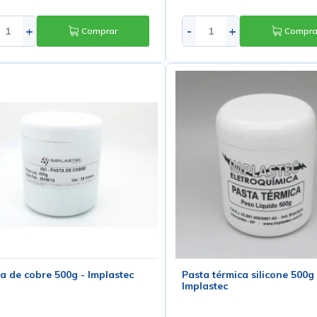
+
-
+
Comprar
Compra
a de cobre 500g - Implastec
Pasta térmica silicone 500g 
Implastec