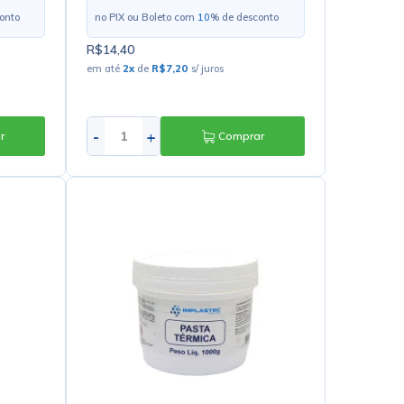
onto
no PIX ou Boleto com
10
% de desconto
R$14,40
em até
2
x
de
R$7,20
s/ juros
-
+
r
Comprar