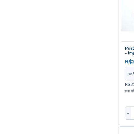
Past
- Im
R$
no 
R$31
em a
-