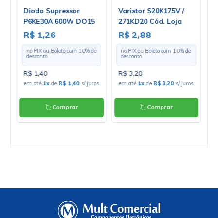
0E
Diodo Supressor
Varistor S20K175V /
T
P6KE30A 600W DO15
271KD20 Cód. Loja
C
Unidirecional - Cód.
4290
F
R$ 1,26
R$ 2,88
R
Loja 4439 - LITTELFUSE
C
e
no PIX ou Boleto com
10
% de
no PIX ou Boleto com
10
% de
U
desconto
desconto
R$ 1,40
R$ 3,20
R
os
em até
1x
de
R$ 1,40
s/ juros
em até
1x
de
R$ 3,20
s/ juros
e
Comprar
Comprar