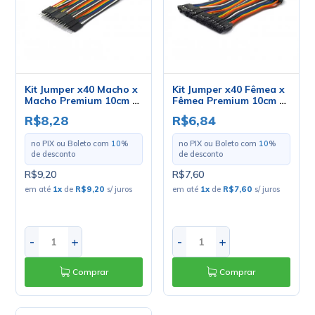
Kit Jumper x40 Macho x
Kit Jumper x40 Fêmea x
Macho Premium 10cm -
Fêmea Premium 10cm -
03-235
03-230
R$8,28
R$6,84
no PIX ou Boleto com
10
%
no PIX ou Boleto com
10
%
de desconto
de desconto
R$9,20
R$7,60
em até
1
x
de
R$9,20
s/ juros
em até
1
x
de
R$7,60
s/ juros
-
+
-
+
Comprar
Comprar