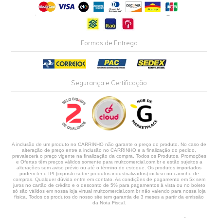
Formas de Entrega
Segurança e Certificação
A inclusão de um produto no CARRINHO não garante o preço do produto. No caso de
alteração de preço entre a inclusão no CARRINHO e a finalização do pedido,
prevalecerá o preço vigente na finalização da compra. Todos os Produtos, Promoções
e Ofertas têm preços válidos somente para multcomercial.com.br e estão sujeitos a
alterações sem aviso prévio ou até o término do estoque. Os produtos importados
podem ter o IPI (imposto sobre produtos industrializados) incluso no carrinho de
compras. Qualquer dúvida entre em contato. As condições de pagamento em 5x sem
juros no cartão de crédito e o desconto de 5% para pagamentos à vista ou no boleto
só são válidos em nossa loja virtual multcomercial.com.br não valendo para nossa loja
física. Todos os produtos do nosso site tem garantia de 3 meses a partir da emissão
da Nota Fiscal.