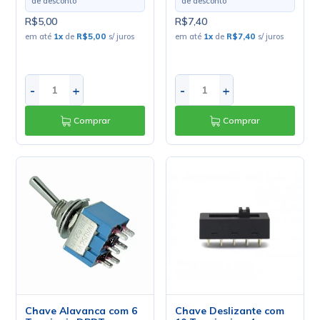
de desconto
de desconto
R$5,00
R$7,40
em até
1
x
de
R$5,00
s/ juros
em até
1
x
de
R$7,40
s/ juros
-
+
-
+
Comprar
Comprar
Chave Alavanca com 6
Chave Deslizante com