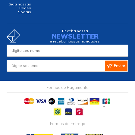
Siga nossas
Redes
Sociais
Receba nossa
NEWSLETTER
e receba nossas novidades!
Enviar
Formas de Pagamento
Formas de Entrega