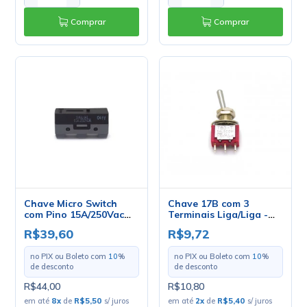
Comprar
Comprar
Chave Micro Switch
Chave 17B com 3
com Pino 15A/250Vac
Terminais Liga/Liga -
SWA-A1 - Switron
T8013-SEBQ-H -
R$39,60
R$9,72
Salecom
no PIX ou Boleto com
10
%
no PIX ou Boleto com
10
%
de desconto
de desconto
R$44,00
R$10,80
em até
8
x
de
R$5,50
s/ juros
em até
2
x
de
R$5,40
s/ juros