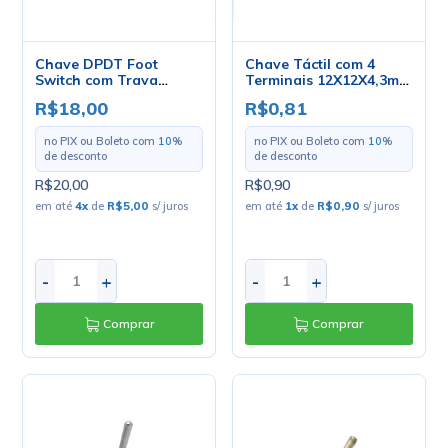
Chave DPDT Foot
Chave Táctil com 4
Switch com Trava
Terminais 12X12X4,3mm
Liga/Liga para Solda
180º - KFC-A06
R$18,00
R$0,81
Fio - PBS-24-202
no PIX ou Boleto com
10
%
no PIX ou Boleto com
10
%
de desconto
de desconto
R$20,00
R$0,90
em até
4
x
de
R$5,00
s/ juros
em até
1
x
de
R$0,90
s/ juros
-
+
-
+
Comprar
Comprar