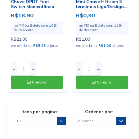
Chave DPDT Foot
Mini Chave HH com 3
Switch Momentânea
terminais Liga/Desliga
Liga-(Liga) com 6
0.3A 30V - WG-
R$18,90
R$0,90
Terminais PCI - PBS-24-
SS12D07
212P
no PIX ou Boleto com
10
%
no PIX ou Boleto com
10
%
de desconto
de desconto
R$21,00
R$1,00
em até
4
x
de
R$5,25
s/ juros
em até
1
x
de
R$1,00
s/ juros
-
+
-
+
Comprar
Comprar
Itens por pagina:
Ordenar por: