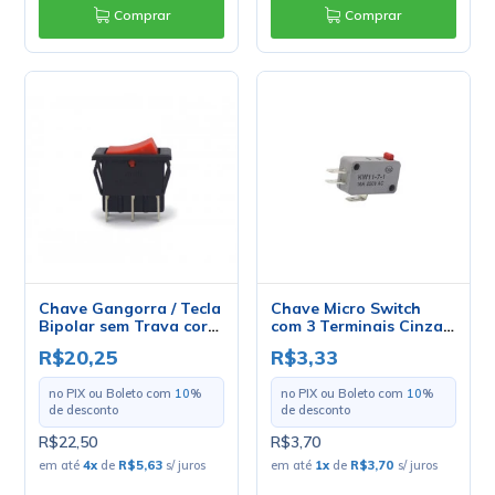
Comprar
Comprar
Chave Gangorra / Tecla
Chave Micro Switch
Bipolar sem Trava cor
com 3 Terminais Cinza
Vermelha 3A/250Vac e
16A/250V - KW11-7-1
R$20,25
R$3,33
6A/120Vac 20.208
Liga/(Liga) M2FT4EE3S -
no PIX ou Boleto com
10
%
no PIX ou Boleto com
10
%
Margirius
de desconto
de desconto
R$22,50
R$3,70
em até
4
x
de
R$5,63
s/ juros
em até
1
x
de
R$3,70
s/ juros