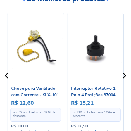
m
Chave para Ventilador
Interruptor Rotativo 1
T
com Corrente - KLX-101
Polo 4 Posições 37004
R$ 12,60
R$ 15,21
no PIX ou Boleto com
10
% de
no PIX ou Boleto com
10
% de
desconto
desconto
R$ 14,00
R$ 16,90