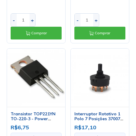
-
+
-
+
Comprar
Comprar
Transistor TOP221YN
Interruptor Rotativo 1
TO-220-3 - Power
Polo 7 Posições 37007
Integration
A1B1E1S - Margirius
R$6,75
R$17,10