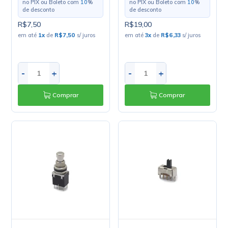
no PIX ou Boleto com
10
%
no PIX ou Boleto com
10
%
de desconto
de desconto
R$7,50
R$19,00
em até
1
x
de
R$7,50
s/ juros
em até
3
x
de
R$6,33
s/ juros
-
+
-
+
Comprar
Comprar