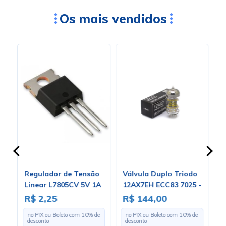
Os mais vendidos
Regulador de Tensão
Válvula Duplo Triodo
C
Linear L7805CV 5V 1A
12AX7EH ECC83 7025 -
4
Positivo TO-220 - Cód.
Electro-Harmonix
1
R$ 2,25
R$ 144,00
R
Loja 03
e
no PIX ou Boleto com
10
% de
no PIX ou Boleto com
10
% de
desconto
desconto