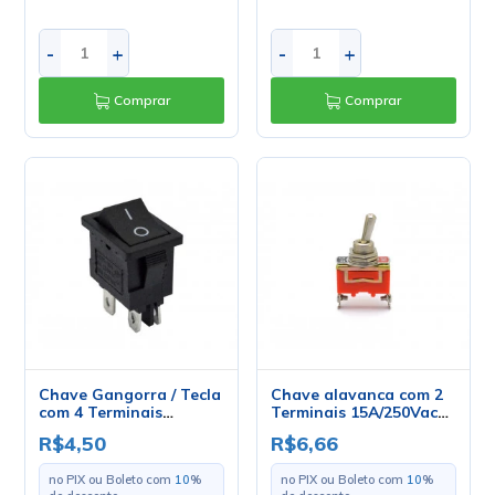
-
+
-
+
Comprar
Comprar
Chave Gangorra / Tecla
Chave alavanca com 2
com 4 Terminais
Terminais 15A/250Vac
Liga/Desliga
Liga/Desliga - KN-1021
R$4,50
R$6,66
10A/125Vac - Preto -
KCD1-104N
no PIX ou Boleto com
10
%
no PIX ou Boleto com
10
%