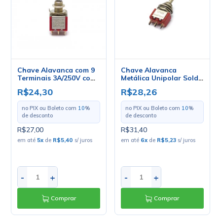
Chave Alavanca com 9
Chave Alavanca
Terminais 3A/250V com
Metálica Unipolar Solda
Trava Liga/Liga -
Fio 3A 17.103
R$24,30
R$28,26
T8301-SEBQ-H -
Liga/Desliga/Liga -
Salecom
A2B1STSE - Margirius
no PIX ou Boleto com
10
%
no PIX ou Boleto com
10
%
de desconto
de desconto
R$27,00
R$31,40
em até
5
x
de
R$5,40
s/ juros
em até
6
x
de
R$5,23
s/ juros
-
+
-
+
Comprar
Comprar