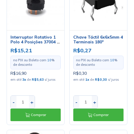
Interruptor Rotativo 1
Chave Táctil 6x6x5mm 4
Polo 4 Posições 37004 -
Terminais 180º
Margirius
R$15,21
R$0,27
no PIX ou Boleto com
10
%
no PIX ou Boleto com
10
%
de desconto
de desconto
R$16,90
R$0,30
em até
3
x
de
R$5,63
s/ juros
em até
1
x
de
R$0,30
s/ juros
-
+
-
+
Comprar
Comprar