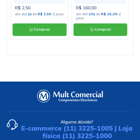
R$ 2,50
R$ 160,00
R
os
em até
1x
de
R$ 2,50
s/ juros
em até
10x
de
R$ 16,00
s/
e
juros
Comprar
Comprar
Alguma dúvida?
E-commerce (11) 3225-1005 | Loja
física (11) 3225-1000