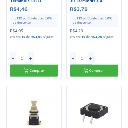
Terminais DPDT
10 Terminais e 4
6A/125Vac Liga/Liga -
Posições 8A/250Vac e
R$4,46
R$3,78
MTS-202
16A/125Vac SLS-01-
42A1 - Jietong
no PIX ou Boleto com
10
%
no PIX ou Boleto com
10
%
de desconto
de desconto
R$4,95
R$4,20
em até
1
x
de
R$4,95
s/ juros
em até
1
x
de
R$4,20
s/ juros
-
+
-
+
Comprar
Comprar