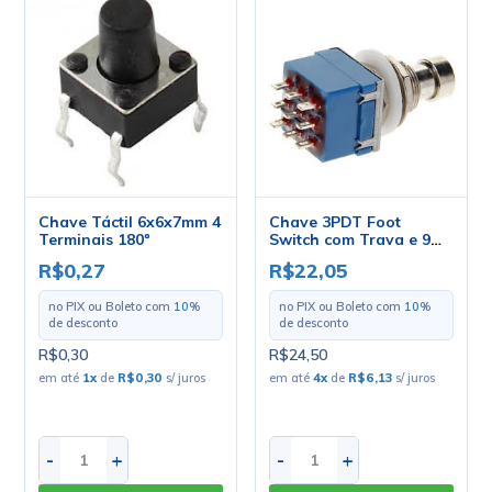
Chave Táctil 6x6x7mm 4
Chave 3PDT Foot
Terminais 180º
Switch com Trava e 9
Terminais Liga/Liga
R$0,27
R$22,05
para Solda Fio - PBS-
24-302
no PIX ou Boleto com
10
%
no PIX ou Boleto com
10
%
de desconto
de desconto
R$0,30
R$24,50
em até
1
x
de
R$0,30
s/ juros
em até
4
x
de
R$6,13
s/ juros
-
+
-
+