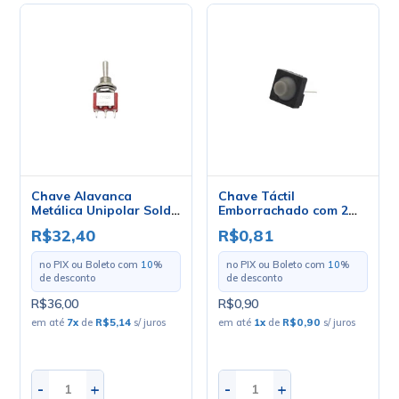
Chave Alavanca
Chave Táctil
Metálica Unipolar Solda
Emborrachado com 2
Fio 3A 17.105
Terminais 8x8x5mm -
R$32,40
R$0,81
(Liga)/Desliga/(Liga)
KLT-113
Momentâneo -
no PIX ou Boleto com
10
%
no PIX ou Boleto com
10
%
Margirius
de desconto
de desconto
R$36,00
R$0,90
em até
7
x
de
R$5,14
s/ juros
em até
1
x
de
R$0,90
s/ juros
-
+
-
+