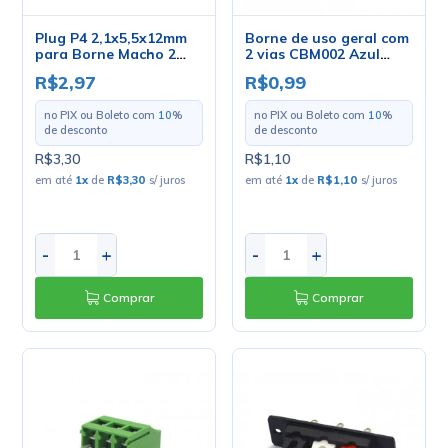
Plug P4 2,1x5,5x12mm
Borne de uso geral com
para Borne Macho 2
2 vias CBM002 Azul
Vias - 15.2.10/64.1.501
passo de 5.08mm
R$2,97
R$0,99
no PIX ou Boleto com
10
%
no PIX ou Boleto com
10
%
de desconto
de desconto
R$3,30
R$1,10
em até
1
x
de
R$3,30
s/ juros
em até
1
x
de
R$1,10
s/ juros
-
+
-
+
Comprar
Comprar