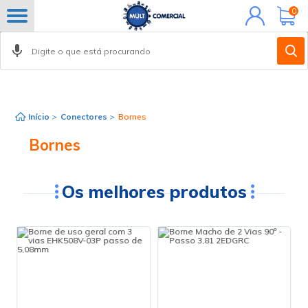
Minha
0
conta
FILTROS
Início
>
Conectores
>
Bornes
Bornes
Os melhores produtos