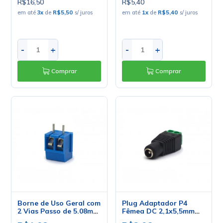
R$16,50
R$5,40
em até
3
x
de
R$5,50
s/ juros
em até
1
x
de
R$5,40
s/ juros
-
+
-
+
Comprar
Comprar
Borne de Uso Geral com
Plug Adaptador P4
2 Vias Passo de 5.08mm
Fêmea DC 2,1x5,5mm
- KRE2 WP-300-2P
para Borne de 2 Vias