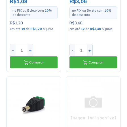
R$1,08
R$3,06
Macho KRE2 - 35098
no PIX ou Boleto com
10
%
no PIX ou Boleto com
10
%
de desconto
de desconto
R$1,20
R$3,40
em até
1
x
de
R$1,20
s/ juros
em até
1
x
de
R$3,40
s/ juros
-
+
-
+
Comprar
Comprar