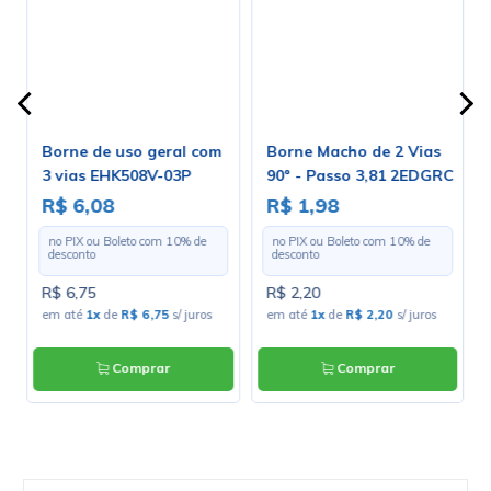
Borne de uso geral com
Borne Macho de 2 Vias
3 vias EHK508V-03P
90º - Passo 3,81 2EDGRC
passo de 5,08mm
R$ 6,08
R$ 1,98
no PIX ou Boleto com
10
% de
no PIX ou Boleto com
10
% de
desconto
desconto
R$ 6,75
R$ 2,20
em até
1x
de
R$ 6,75
s/ juros
em até
1x
de
R$ 2,20
s/ juros
Comprar
Comprar