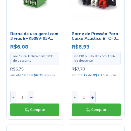
Borne de uso geral com
Borne de Pressão Para
3 vias EHK508V-03P
Caixa Acústica BTO-03
passo de 5,08mm
- SCOTT
R$6,08
R$6,93
no PIX ou Boleto com
10
%
no PIX ou Boleto com
10
%
de desconto
de desconto
R$6,75
R$7,70
em até
1
x
de
R$6,75
s/ juros
em até
1
x
de
R$7,70
s/ juros
-
+
-
+
Comprar
Comprar