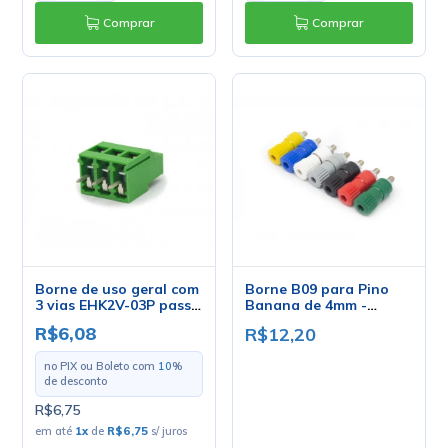
Comprar
Comprar
Borne de uso geral com
Borne B09 para Pino
3 vias EHK2V-03P passo
Banana de 4mm -
de 5,08mm
Diversas Cores - B.B.C
R$6,08
R$12,20
no PIX ou Boleto com
10
%
de desconto
R$6,75
em até
1
x
de
R$6,75
s/ juros