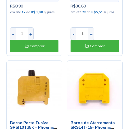
R$8,90
R$38,60
em até
1
x
de
R$8,90
s/ juros
em até
7
x
de
R$5,51
s/ juros
-
+
-
+
Comprar
Comprar
Borne Porta Fusível
Borne de Aterramento
SRSI10T35K - Phoenix
SRSL4T-15- Phoenix