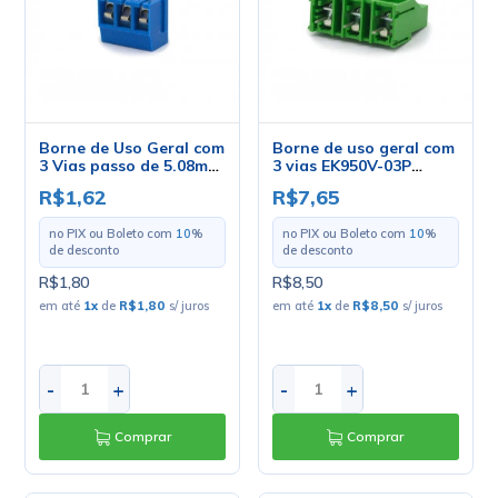
Borne de Uso Geral com
Borne de uso geral com
3 Vias passo de 5.08mm
3 vias EK950V-03P
- KRE3 WP-300-3P
passo de 9.52mm
R$1,62
R$7,65
no PIX ou Boleto com
10
%
no PIX ou Boleto com
10
%
de desconto
de desconto
R$1,80
R$8,50
em até
1
x
de
R$1,80
s/ juros
em até
1
x
de
R$8,50
s/ juros
-
+
-
+
Comprar
Comprar