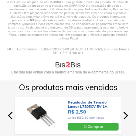
A inclusão de um produto no CARRINHO não garante o preço do produto. No caso de
alteração de preço entre a inclusão no CARRINHO e a finalização do pedido,
prevalecerá o preço vigente na finalização da compra. Todos os Produtos, Promoções
e Ofertas têm preços válidos somente para multcomercial.com.br e estão sujeitos a
alterações sem aviso prévio ou até o término do estoque. Os produtos importados
podem ter o IPI (imposto sobre produtos industrializados) incluso no carrinho de
compras. Qualquer dúvida entre em contato. As condições de pagamento em 5x sem
juros no cartão de crédito e o desconto de 5% para pagamentos à vista ou no boleto
só são válidos em nossa loja virtual multcomercial.com.br não valendo para nossa loja
física. Todos os produtos do nosso site tem garantia de 3 meses a partir da emissão
da Nota Fiscal.
MULT E-Commerce | 35.809.819/0001-89 |RUA DOS TIMBIRAS, 257 - São Paulo /
SP - CEP 01208-011
Crie sua loja virtual
com a melhor empresa de e-commerce do Brasil.
Os produtos mais vendidos
92 -
Regulador de Tensão
ECH
Linear L7805CV 5V 1A
Positivo TO-220 - Cód. Loja
R$ 2,50
03
1x de R$ 2,50 sem juros
Comprar