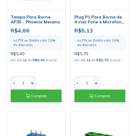
Tampa Para Borne
Plug P1 Para Borne de
AP35 - Phoenix Mecano
4 vias Fone e Microfone
- JD15-1013 - Jinda
R$4,86
R$5,13
no PIX ou Boleto com
10
%
no PIX ou Boleto com
10
%
de desconto
de desconto
R$5,40
R$5,70
em até
1
x
de
R$5,40
s/ juros
em até
1
x
de
R$5,70
s/ juros
-
+
-
+
Comprar
Comprar