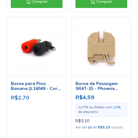
Comprar
Comprar
Borne para Pino
Borne de Passagem
Banana JL14049 - Cores
SR4T-15 - Phoenix
Preta e Vermelha - Jiali
Mecano
R$4,59
R$2,70
no PIX ou Boleto com
10
%
de desconto
R$5,10
em até
1
x
de
R$5,10
s/ juros