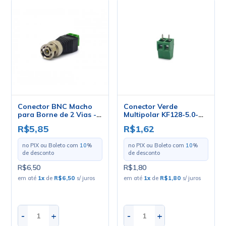
Conector BNC Macho
Conector Verde
para Borne de 2 Vias -
Multipolar KF128-5.0-
JL-73 - Jiali
02P de 2 Vias 180º -
R$5,85
R$1,62
Passo de 5,0mm
no PIX ou Boleto com
10
%
no PIX ou Boleto com
10
%
de desconto
de desconto
R$6,50
R$1,80
em até
1
x
de
R$6,50
s/ juros
em até
1
x
de
R$1,80
s/ juros
-
+
-
+