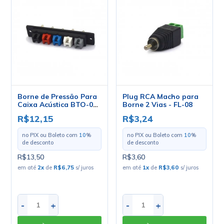
Borne de Pressão Para
Plug RCA Macho para
Caixa Acústica BTO-05
Borne 2 Vias - FL-08
- SCOTT
R$12,15
R$3,24
no PIX ou Boleto com
10
%
no PIX ou Boleto com
10
%
de desconto
de desconto
R$13,50
R$3,60
em até
2
x
de
R$6,75
s/ juros
em até
1
x
de
R$3,60
s/ juros
-
+
-
+