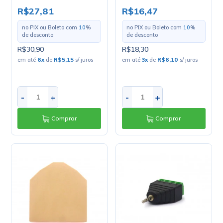
Mecano
Mecano
R$27,81
R$16,47
no PIX ou Boleto com
10
%
no PIX ou Boleto com
10
%
de desconto
de desconto
R$30,90
R$18,30
em até
6
x
de
R$5,15
s/ juros
em até
3
x
de
R$6,10
s/ juros
-
+
-
+
Comprar
Comprar