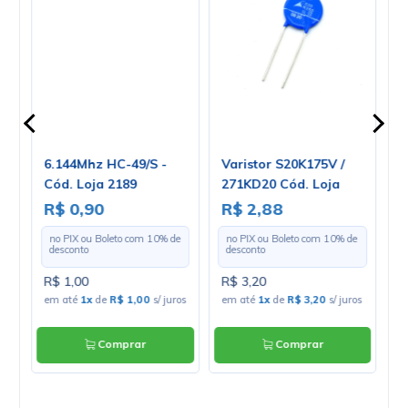
6.144Mhz HC-49/S -
Varistor S20K175V /
R
5
Cód. Loja 2189
271KD20 Cód. Loja
L
4290
P
R$ 0,90
R$ 2,88
R
USE
L
e
no PIX ou Boleto com
10
% de
no PIX ou Boleto com
10
% de
desconto
desconto
R$ 1,00
R$ 3,20
R
os
em até
1x
de
R$ 1,00
s/ juros
em até
1x
de
R$ 3,20
s/ juros
e
Comprar
Comprar