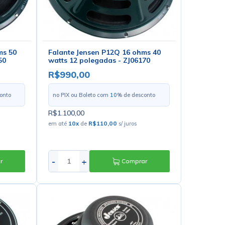
ms 50
Falante Jensen P12Q 16 ohms 40
50
watts 12 polegadas - ZJ06170
R$990,00
onto
no PIX ou Boleto com
10
% de desconto
R$1.100,00
em até
10
x
de
R$110,00
s/ juros
-
+
r
Comprar