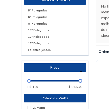
Na h
5" Polegadas
melh
6" Polegadas
espe
melh
8" Polegadas
da n
10" Polegadas
idea
12" Polegadas
15" Polegadas
Falantes Jensen
Orden
Preço
R$ 4,00
R$ 1405,00
Potência - Wattz
20 Wattz