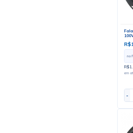
Fala
100W
R$1
no 
R$1.
em a
-