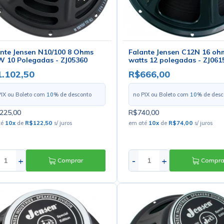
nte Jensen N10/100 8 Ohms
Falante Jensen C12N 16 oh
 10 Polegadas - ZJ05360
watts 12 polegadas - ZJ061
.102,50
R$666,00
PIX ou Boleto com
10
% de desconto
no PIX ou Boleto com
10
% de desc
225,00
R$740,00
té
10
x
de
R$122,50
s/ juros
em até
10
x
de
R$74,00
s/ juros
+
-
+
Comprar
Compra