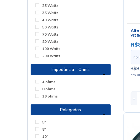
25 Wattz
35 Wattz
40 Wattz
50 Wattz
Alto
70 Wattz
YD6
80 Wattz
R$
100 Wattz
200 Wattz
no 
R$9,
Impedância - Ohms
em a
4 ohms
8 ohms
16 ohms
-
Polegadas
5"
8"
10"