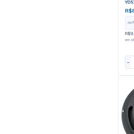
YD5
R$
no 
R$9,
em a
-