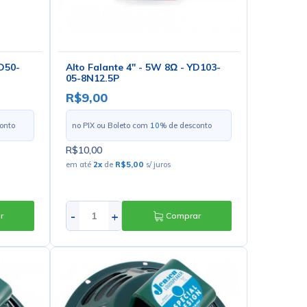
YD50-
Alto Falante 4" - 5W 8Ω - YD103-
05-8N12.5P
R$9,00
onto
no PIX ou Boleto com
10
% de desconto
R$10,00
em até
2
x
de
R$5,00
s/ juros
-
+
r
Comprar