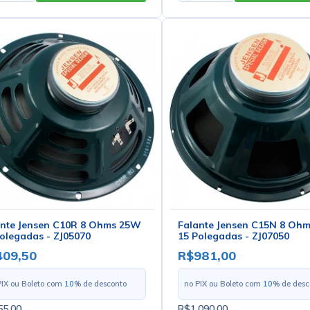
ante Jensen C10R 8 Ohms 25W
Falante Jensen C15N 8 Oh
olegadas - ZJ05070
15 Polegadas - ZJ07050
409,50
R$981,00
PIX ou Boleto com
10
% de desconto
no PIX ou Boleto com
10
% de desc
5,00
R$1.090,00