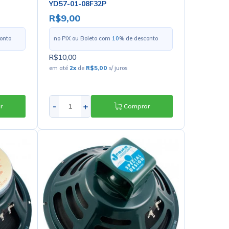
YD57-01-08F32P
R$9,00
onto
no PIX ou Boleto com
10
% de desconto
R$10,00
em até
2
x
de
R$5,00
s/ juros
-
+
r
Comprar