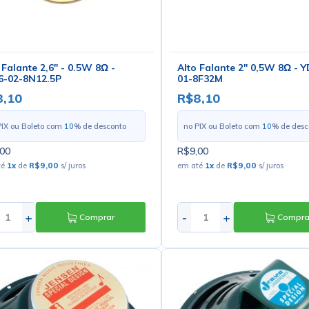
 Falante 2,6'' - 0.5W 8Ω -
Alto Falante 2" 0,5W 8Ω - 
6-02-8N12.5P
01-8F32M
8,10
R$8,10
PIX ou Boleto com
10
% de desconto
no PIX ou Boleto com
10
% de desc
00
R$9,00
té
1
x
de
R$9,00
s/ juros
em até
1
x
de
R$9,00
s/ juros
+
-
+
Comprar
Compra