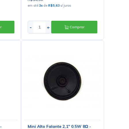
em até
3
x
de
R$5,63
s/ juros
-
+
r
Comprar
-
Mini Alto Falante 2,1" 0.5W 8Ω -