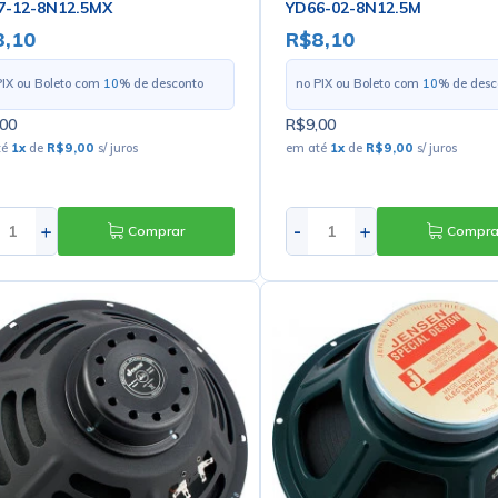
7-12-8N12.5MX
YD66-02-8N12.5M
8,10
R$8,10
PIX ou Boleto com
10
% de desconto
no PIX ou Boleto com
10
% de desc
00
R$9,00
té
1
x
de
R$9,00
s/ juros
em até
1
x
de
R$9,00
s/ juros
+
-
+
Comprar
Compra