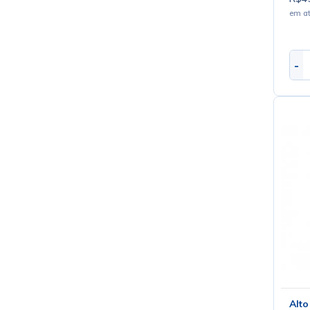
em a
-
Alto