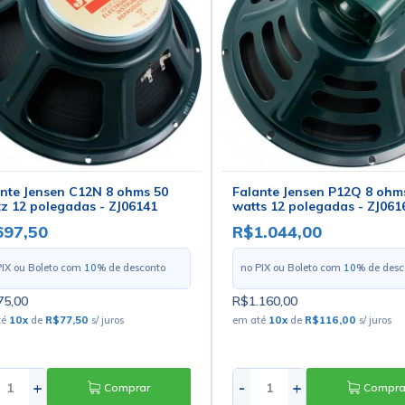
nte Jensen C12N 8 ohms 50
Falante Jensen P12Q 8 ohm
z 12 polegadas - ZJ06141
watts 12 polegadas - ZJ061
697,50
R$1.044,00
PIX ou Boleto com
10
% de desconto
no PIX ou Boleto com
10
% de desc
5,00
R$1.160,00
té
10
x
de
R$77,50
s/ juros
em até
10
x
de
R$116,00
s/ juros
+
-
+
Comprar
Compra