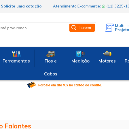
Solicite uma cotação
Atendimento E-commerce:
(11) 3225-
Mult
Li
buscar
Projet
Ferramentas
Fios e
Medição
Motores
R
Cabos
o Falantes