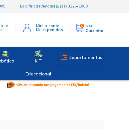
1005
Loja física (Vendas)
(11) 3225-1000
sta de
Minha
conta
Meu
0
os
Meus
pedidos
Carrinho
Departamentos
obótica
KIT
Educacional