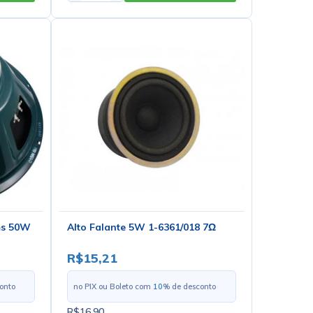
ms 50W
Alto Falante 5W 1-6361/018 7Ω
R$15,21
onto
no PIX ou Boleto com
10
% de desconto
R$16,90