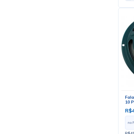
Fal
10 P
R$
no 
R$45