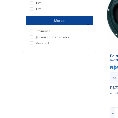
12"
15"
Marca
Eminence
Jensen Loudspeakers
Marshall
Fala
watt
R$
no 
R$77
em a
-