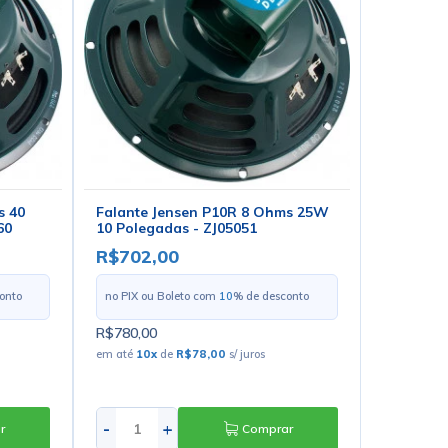
s 40
Falante Jensen P10R 8 Ohms 25W
60
10 Polegadas - ZJ05051
R$702,00
onto
no PIX ou Boleto com
10
% de desconto
R$780,00
em até
10
x
de
R$78,00
s/ juros
-
+
r
Comprar