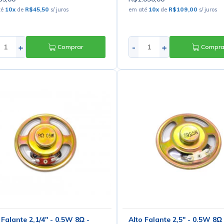
té
10
x
de
R$45,50
s/ juros
em até
10
x
de
R$109,00
s/ juros
+
-
+
Comprar
Compra
 Falante 2,1/4'' - 0.5W 8Ω -
Alto Falante 2,5'' - 0.5W 8Ω 