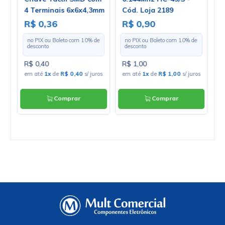
73
4 Terminais 6x6x4,3mm
Cód. Loja 2189
1
180º - KFC-A06
E
R$ 0,36
R$ 0,90
R
e
no PIX ou Boleto com
10
% de
no PIX ou Boleto com
10
% de
desconto
desconto
R$ 0,40
R$ 1,00
R
os
em até
1x
de
R$ 0,40
s/ juros
em até
1x
de
R$ 1,00
s/ juros
e
ju
Comprar
Comprar