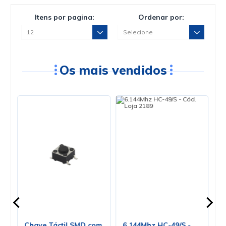
Itens por pagina:
Ordenar por:
Os mais vendidos
Chave Táctil SMD com
6.144Mhz HC-49/S -
V