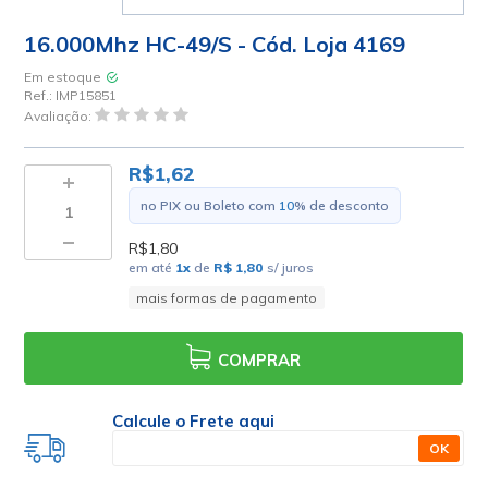
16.000Mhz HC-49/S - Cód. Loja 4169
Em estoque
Ref.:
IMP15851
Avaliação:
R$1,62
no PIX ou Boleto com
10
% de desconto
R$1,80
em até
1
x
de
R$ 1,80
s/ juros
mais formas de pagamento
COMPRAR
Calcule o Frete aqui
OK