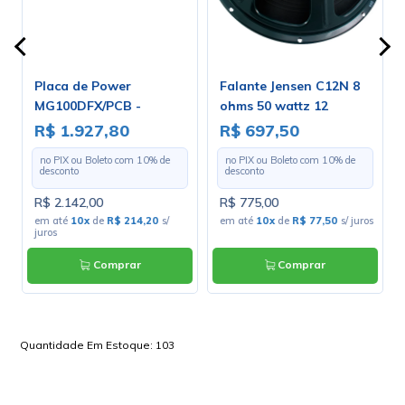
Placa de Power
Falante Jensen C12N 8
s
MG100DFX/PCB -
ohms 50 wattz 12
Marshall
polegadas - ZJ06141
R$ 1.927,80
R$ 697,50
no PIX ou Boleto com
10
% de
no PIX ou Boleto com
10
% de
desconto
desconto
R$ 2.142,00
R$ 775,00
em até
10x
de
R$ 214,20
s/
em até
10x
de
R$ 77,50
s/ juros
juros
Comprar
Comprar
Quantidade Em Estoque:
103