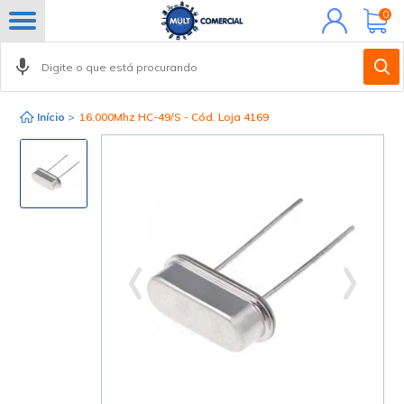
Minha
0
conta
Início
>
16.000Mhz HC-49/S - Cód. Loja 4169