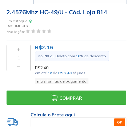
2.4576Mhz HC-49/U - Cód. Loja 814
Em estoque
Ref.:
IMP916
Avaliação:
R$2,16
no PIX ou Boleto com
10
% de desconto
R$2,40
em até
1
x
de
R$ 2,40
s/ juros
mais formas de pagamento
COMPRAR
Calcule o Frete aqui
OK