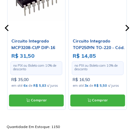
Circuito Integrado
Circuito Integrado
MCP3208-CI/P DIP-16
TOP250YN TO-220 - Cód.
Loja 3788
R$ 31,50
R$ 14,85
no PIX ou Boleto com
10
% de
no PIX ou Boleto com
10
% de
desconto
desconto
R$ 35,00
R$ 16,50
em até
6x
de
R$ 5,83
s/ juros
em até
3x
de
R$ 5,50
s/ juros
Comprar
Comprar
Quantidade Em Estoque:
1150