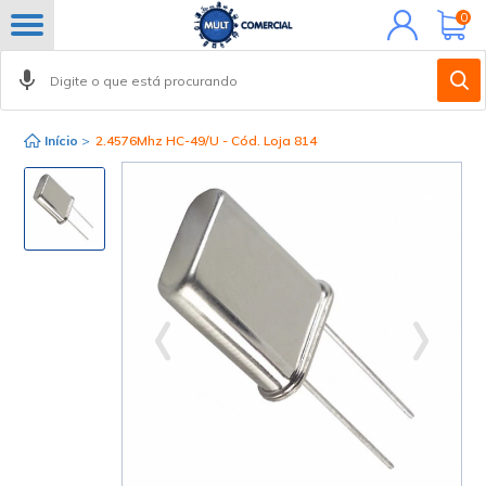
Minha
0
conta
Início
>
2.4576Mhz HC-49/U - Cód. Loja 814