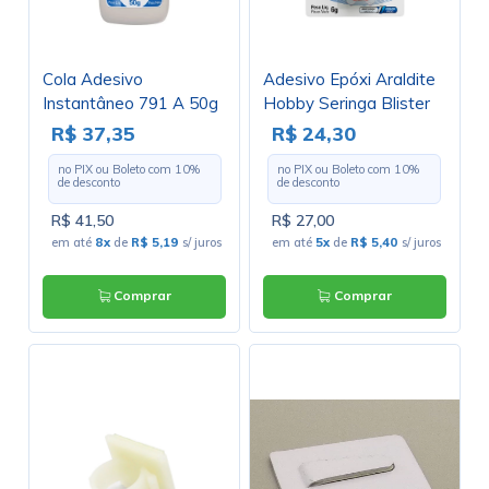
Cola Adesivo
Adesivo Epóxi Araldite
Instantâneo 791 A 50g
Hobby Seringa Blister
- Tekbond
SGA 6g - Tekbond
R$ 37,35
R$ 24,30
no PIX ou Boleto com
10
%
no PIX ou Boleto com
10
%
de desconto
de desconto
R$ 41,50
R$ 27,00
em até
8x
de
R$ 5,19
s/ juros
em até
5x
de
R$ 5,40
s/ juros
Comprar
Comprar