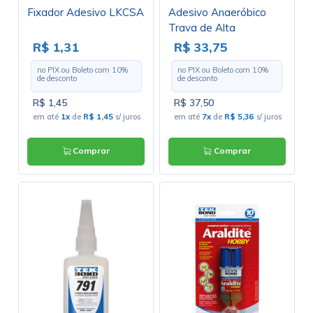
Fixador Adesivo LKCSA
Adesivo Anaeróbico
Trava de Alta
Resistência 120 - Tek
R$ 1,31
R$ 33,75
Bond
no PIX ou Boleto com
10
%
no PIX ou Boleto com
10
%
de desconto
de desconto
R$ 1,45
R$ 37,50
em até
1x
de
R$ 1,45
s/ juros
em até
7x
de
R$ 5,36
s/ juros
Comprar
Comprar