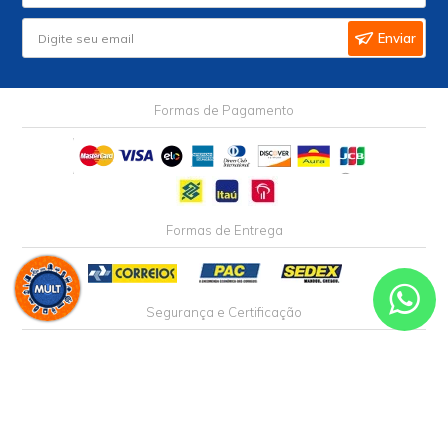
AJUDA
MINHA CONTA
Siga nossas
Redes
Sociais
Receba nossa
NEWSLETTER
e receba nossas novidades!