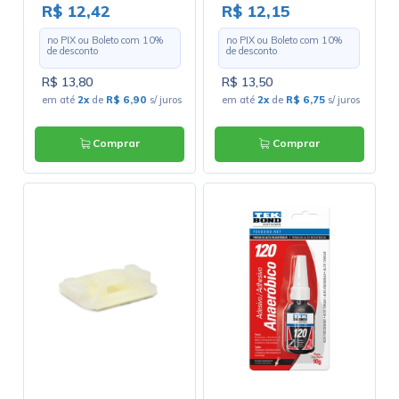
Alta Temperatura -
Alta Temperatura -
R$ 12,42
R$ 12,15
Tekbond
Tekbond
no PIX ou Boleto com
10
%
no PIX ou Boleto com
10
%
de desconto
de desconto
R$ 13,80
R$ 13,50
em até
2x
de
R$ 6,90
s/ juros
em até
2x
de
R$ 6,75
s/ juros
Comprar
Comprar