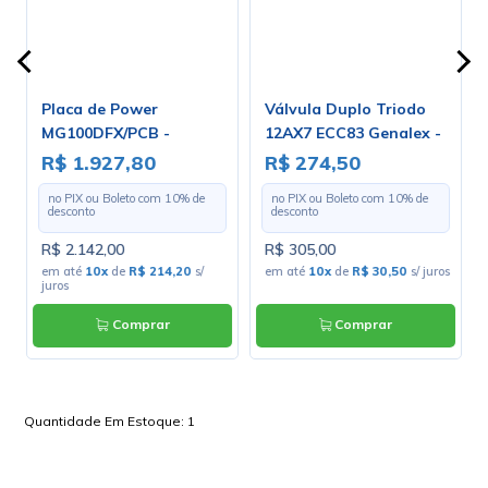
Placa de Power
Válvula Duplo Triodo
MG100DFX/PCB -
12AX7 ECC83 Genalex -
Marshall
Gold Lion
R$ 1.927,80
R$ 274,50
no PIX ou Boleto com
10
% de
no PIX ou Boleto com
10
% de
desconto
desconto
R$ 2.142,00
R$ 305,00
s
em até
10x
de
R$ 214,20
s/
em até
10x
de
R$ 30,50
s/ juros
juros
Comprar
Comprar
Quantidade Em Estoque:
1