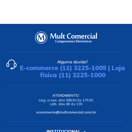
Clip Adesivo RA9
Adesivo Anaeróbico
Fixador 138 - Tek Bond
R$ 1,08
R$ 33,75
no PIX ou Boleto com
10
%
no PIX ou Boleto com
10
%
de desconto
de desconto
R$ 1,20
R$ 37,50
em até
1x
de
R$ 1,20
s/ juros
em até
7x
de
R$ 5,36
s/ juros
Comprar
Comprar