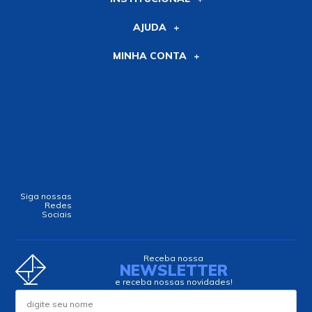
Alguma dúvida?
E-commerce (11) 3225-1005 | Loja
física (11) 3225-1000
ATENDIMENTO:
seg. a sex. das 08h30 às 17h30.
sáb. das 8h às 13h
ecommerce@multcomercial.com.br
INSTITUCIONAL