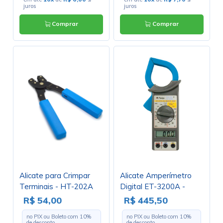
juros
juros
Comprar
Comprar
Alicate para Crimpar
Alicate Amperímetro
Terminais - HT-202A
Digital ET-3200A -
1000A A/C
R$ 54,00
R$ 445,50
no PIX ou Boleto com
10
%
no PIX ou Boleto com
10
%
de desconto
de desconto