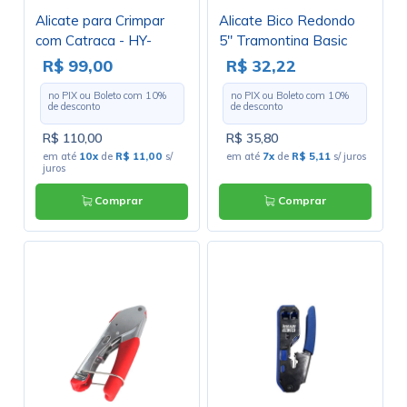
Alicate para Crimpar
Alicate Bico Redondo
com Catraca - HY-
5" Tramontina Basic
SM301E
Aço Especial com
R$ 99,00
R$ 32,22
Empunhadura em PVC
no PIX ou Boleto com
10
%
no PIX ou Boleto com
10
%
Azul - Tramontina
de desconto
de desconto
R$ 110,00
R$ 35,80
em até
10x
de
R$ 11,00
s/
em até
7x
de
R$ 5,11
s/ juros
juros
Comprar
Comprar