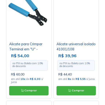
Alicate para Crimpar
Alicate universal isolado
Terminal em "U" -
41001/108
Crimpa Terminais D
R$ 54,00
R$ 39,96
SUB 20 24 28, U - TL-
no PIX ou Boleto com
10
%
no PIX ou Boleto com
10
%
213 (JS-1105-T e JS-
de desconto
de desconto
8001-T)
R$ 60,00
R$ 44,40
em até
10x
de
R$ 6,00
s/
em até
8x
de
R$ 5,55
s/ juros
juros
Comprar
Comprar