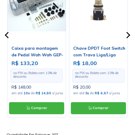
Caixa para montagem
Chave DPDT Foot Switch
o
de Pedal Wah Wah GEP-
com Trava Liga/Liga
00
2
para Solda Fio - PBS-24-
R$ 133,20
R$ 18,00
202
no PIX ou Boleto com
10
% de
no PIX ou Boleto com
10
% de
desconto
desconto
R$ 148,00
R$ 20,00
s
em até
10x
de
R$ 14,80
s/ juros
em até
3x
de
R$ 6,67
s/ juros
Comprar
Comprar
Quantidade Em Estoque:
307