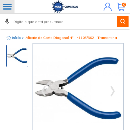
Minha
0
conta
Início
>
Alicate de Corte Diagonal 4" - 41105/302 - Tramontina