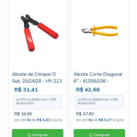
Alicate de Crimpar D
Alicate Corte Diagonal
Sub. 20/24/28 - HY-213
6" - 41006/106 -
Tramontina
R$ 31,41
R$ 42,66
no PIX ou Boleto com
10
%
no PIX ou Boleto com
10
%
de desconto
de desconto
R$ 34,90
R$ 47,40
em até
6x
de
R$ 5,82
s/ juros
em até
9x
de
R$ 5,27
s/ juros
Comprar
Comprar