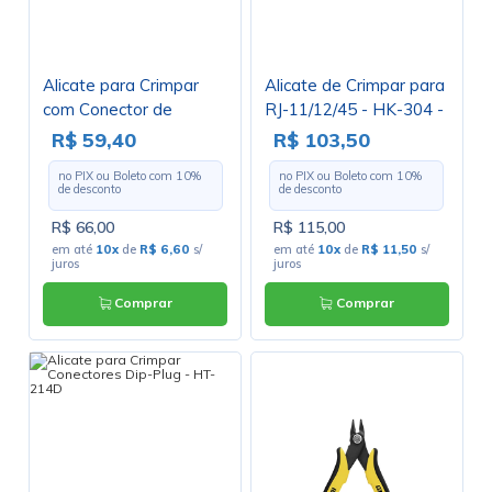
Alicate para Crimpar
Alicate de Crimpar para
com Conector de
RJ-11/12/45 - HK-304 -
Compressão - XC-CH-
Hikari
R$ 59,40
R$ 103,50
518 - X-Cell
no PIX ou Boleto com
10
%
no PIX ou Boleto com
10
%
de desconto
de desconto
R$ 66,00
R$ 115,00
em até
10x
de
R$ 6,60
s/
em até
10x
de
R$ 11,50
s/
juros
juros
Comprar
Comprar