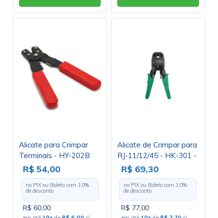
Alicate para Crimpar
Alicate de Crimpar para
Terminais - HY-202B
RJ-11/12/45 - HK-301 -
Hikari
R$ 54,00
R$ 69,30
no PIX ou Boleto com
10
%
no PIX ou Boleto com
10
%
de desconto
de desconto
R$ 60,00
R$ 77,00
em até
10x
de
R$ 6,00
s/
em até
10x
de
R$ 7,70
s/