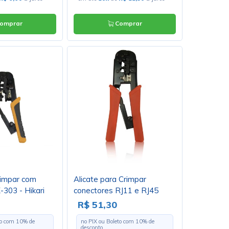
omprar
Comprar
rimpar com
Alicate para Crimpar
-303 - Hikari
conectores RJ11 e RJ45
FT568R
R$ 51,30
to com
10
% de
no PIX ou Boleto com
10
% de
desconto