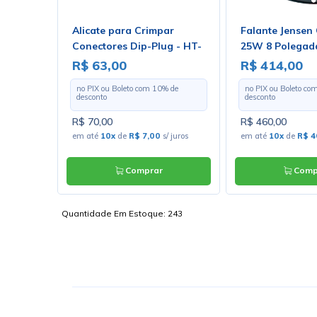
opileno
Alicate para Crimpar
Falante Jensen
Série
Conectores Dip-Plug - HT-
25W 8 Polegada
214D
R$ 63,00
R$ 414,00
 de
no PIX ou Boleto com
10
% de
no PIX ou Boleto co
desconto
desconto
R$ 70,00
R$ 460,00
uros
em até
10x
de
R$ 7,00
s/ juros
em até
10x
de
R$ 4
Comprar
Comp
Quantidade Em Estoque:
243