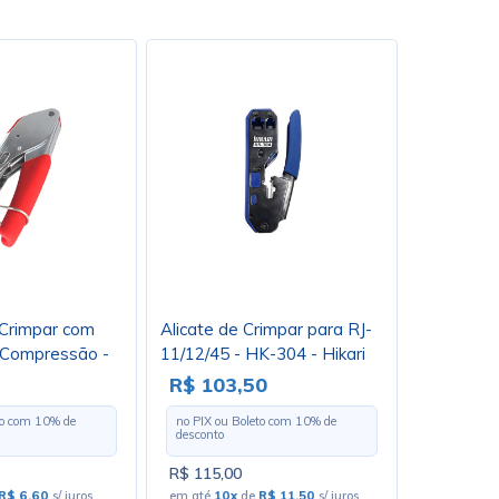
 Crimpar com
Alicate de Crimpar para RJ-
 Compressão -
11/12/45 - HK-304 - Hikari
 X-Cell
R$ 103,50
to com
10
% de
no PIX ou Boleto com
10
% de
desconto
R$ 115,00
R$ 6,60
s/ juros
em até
10x
de
R$ 11,50
s/ juros