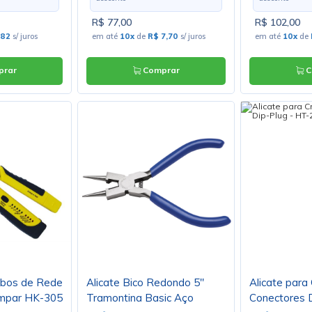
R$ 77,00
R$ 102,00
,82
s/ juros
em até
10x
de
R$ 7,70
s/ juros
em até
10x
de
rar
Comprar
C
abos de Rede
Alicate Bico Redondo 5"
Alicate para
rimpar HK-305
Tramontina Basic Aço
Conectores D