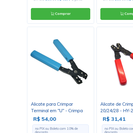
Comprar
Comp
Alicate para Crimpar
Alicate de Crim
Terminal em "U" - Crimpa
20/24/28 - HY-
Terminais D SUB 20 24 28,
R$ 54,00
R$ 31,41
U - TL-213 (JS-1105-T e JS-
no PIX ou Boleto com
10
% de
no PIX ou Boleto 
8001-T)
desconto
desconto