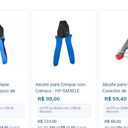
impar
Alicate para Crimpar com
Alicate para
asso de
Catraca - HY-SM301E
Conector de
mm - HT-
XC-CH-518 -
R$ 99,00
R$ 59,40
com
10
% de
no PIX ou Boleto com
10
% de
no PIX ou Bole
desconto
desconto
R$ 110,00
R$ 66,00
14,40
s/ juros
em até
10x
de
R$ 11,00
s/ juros
em até
10x
de