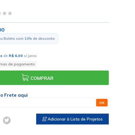
00
ou Boleto com
10
% de desconto
0
x
de
R$ 6,00
s/ juros
rmas de pagamento
COMPRAR
 o Frete aqui
OK
Adicionar à Lista de Projetos