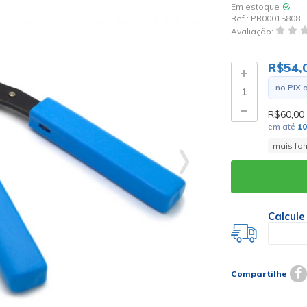
Em estoque
Ref.:
PR00015808
Avaliação:
R$54,
no PIX 
R$60,00
em até
1
mais fo
Calcule
Compartilhe