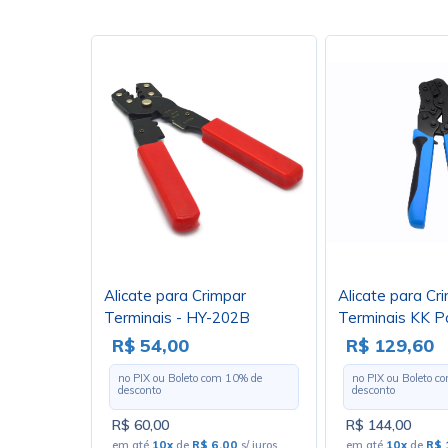
Alicate para Crimpar
Alicate para Cr
Terminais - HY-202B
Terminais KK P
2,54mm e 3,96
R$ 54,00
R$ 129,60
225D
no PIX ou Boleto com
10
% de
no PIX ou Boleto 
desconto
desconto
R$ 60,00
R$ 144,00
em até
10x
de
R$ 6,00
s/ juros
em até
10x
de
R$ 