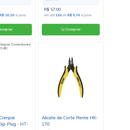
R$ 57,00
R$ 10,20
s/ juros
em até
10x
de
R$ 5,70
s/ juros
omprar
Comprar
 Crimpar
Alicate de Corte Rente HK-
ip-Plug - HT-
170