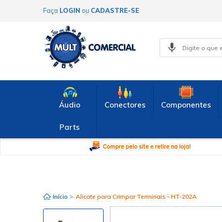
Faça
LOGIN
ou
CADASTRE-SE
Áudio
Conectores
Componentes
Parts
Início
>
Alicate para Crimpar Terminais - HT-202A