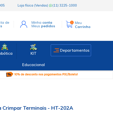
1005
Loja física (Vendas)
(11) 3225-1000
sta de
Minha
conta
Meu
0
os
Meus
pedidos
Carrinho
Departamentos
obótica
KIT
Educacional
a Crimpar Terminais - HT-202A