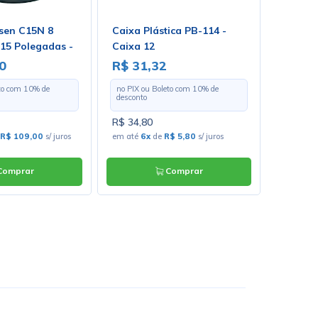
nsen C15N 8
Caixa Plástica PB-114 -
Conecto
5 Polegadas -
Caixa 12
Pinos 1
0
R$ 31,32
R$ 5,
eto com
10
% de
no PIX ou Boleto com
10
% de
no PIX o
desconto
desconto
R$ 34,80
R$ 6,30
R$ 109,00
s/ juros
em até
6x
de
R$ 5,80
s/ juros
em até
1
omprar
Comprar