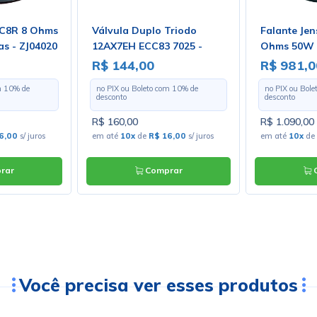
 C8R 8 Ohms
Válvula Duplo Triodo
Falante Je
s - ZJ04020
12AX7EH ECC83 7025 -
Ohms 50W 1
Electro-Harmonix
ZJ07050
R$ 144,00
R$ 981,0
m
10
% de
no PIX ou Boleto com
10
% de
no PIX ou Bol
desconto
desconto
R$ 160,00
R$ 1.090,00
6,00
s/ juros
em até
10x
de
R$ 16,00
s/ juros
em até
10x
de
rar
Comprar
C
Você precisa ver esses produtos