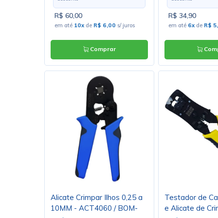
R$ 60,00
R$ 34,90
em até
10x
de
R$ 6,00
s/ juros
em até
6x
de
R$ 5
Comprar
Comp
Alicate Crimpar Ilhos 0,25 a
Testador de C
10MM - ACT4060 / BOM-
e Alicate de C