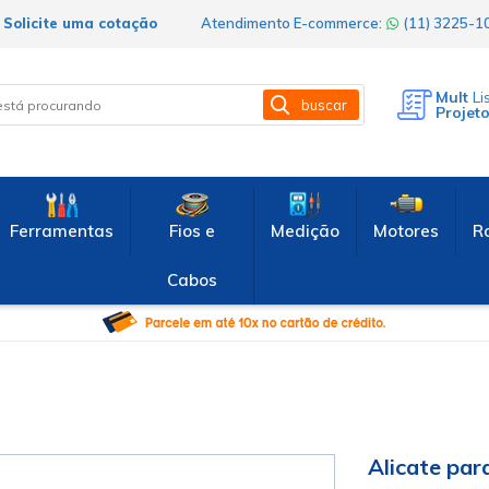
Solicite uma cotação
Atendimento E-commerce:
(11) 3225-
Mult
Li
buscar
Projet
Ferramentas
Fios e
Medição
Motores
R
Cabos
Alicate par