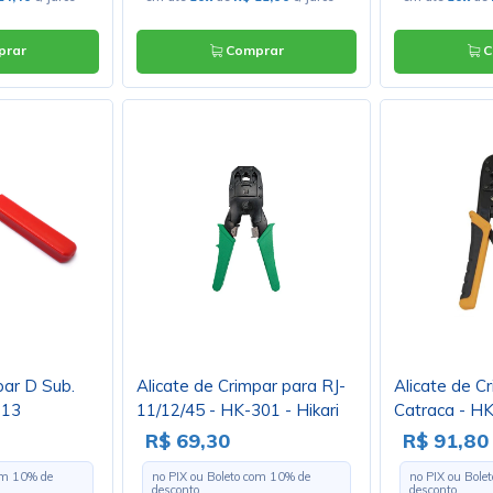
rar
Comprar
C
par D Sub.
Alicate de Crimpar para RJ-
Alicate de C
213
11/12/45 - HK-301 - Hikari
Catraca - HK
R$ 69,30
R$ 91,80
com
10
% de
no PIX ou Boleto com
10
% de
no PIX ou Bole
desconto
desconto