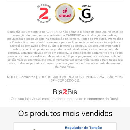
A inclusão de um produto no CARRINHO não garante o preço do produto. No caso de
alteração de preço entre a inclusão no CARRINHO e a finalização do pedido,
prevalecerá o preço vigente na finalização da compra. Todos os Produtos, Promoções
e Ofertas têm preços válidos somente para multcomercial.com.br e estão sujeitos a
alterações sem aviso prévio ou até o término do estoque. Os produtos importados
podem ter o IPI (imposto sobre produtos industrializados) incluso no carrinho de
compras. Qualquer dúvida entre em contato. As condições de pagamento em 5x sem
juros no cartão de crédito e o desconto de 5% para pagamentos à vista ou no boleto
só são válidos em nossa loja virtual multcomercial.com.br não valendo para nossa loja
física. Todos os produtos do nosso site tem garantia de 3 meses a partir da emissão
da Nota Fiscal.
MULT E-Commerce | 35.809.819/0001-89 |RUA DOS TIMBIRAS, 257 - São Paulo /
SP - CEP 01208-011
Crie sua loja virtual
com a melhor empresa de e-commerce do Brasil.
Os produtos mais vendidos
Regulador de Tensão