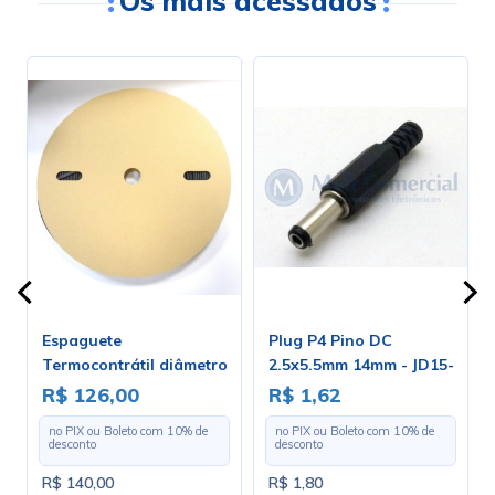
Os mais acessados
Espaguete
Plug P4 Pino DC
Termocontrátil diâmetro
2.5x5.5mm 14mm - JD15-
de 3.2mm - Rolo Com 100
4013B
R$ 126,00
R$ 1,62
Metros
no PIX ou Boleto com
10
% de
no PIX ou Boleto com
10
% de
desconto
desconto
R$ 140,00
R$ 1,80