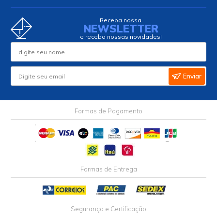
Receba nossa
NEWSLETTER
e receba nossas novidades!
Enviar
Formas de Pagamento
Formas de Entrega
Segurança e Certificação