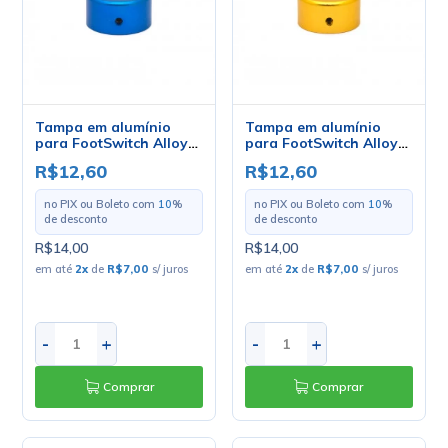
Tampa em alumínio
Tampa em alumínio
para FootSwitch Alloy
para FootSwitch Alloy
Candy Topper Cor Azul
Candy Topper Cor
R$12,60
R$12,60
Laranja
no PIX ou Boleto com
10
%
no PIX ou Boleto com
10
%
de desconto
de desconto
R$14,00
R$14,00
em até
2
x
de
R$7,00
s/ juros
em até
2
x
de
R$7,00
s/ juros
-
+
-
+
Comprar
Comprar