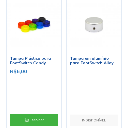
Tampa Plástica para
Tampa em alumínio
FootSwitch Candy
para FootSwitch Alloy
Topper - Diversas
Candy Topper Cor
R$6,00
Cores
Prata
Escolher
INDISPONÍVEL