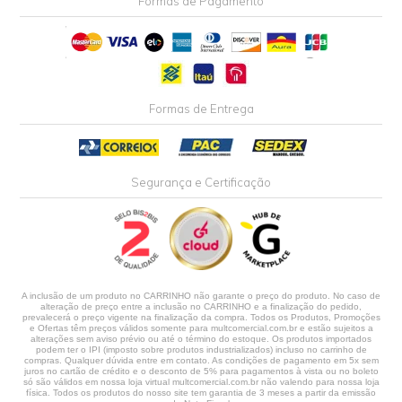
Formas de Pagamento
Formas de Entrega
Segurança e Certificação
A inclusão de um produto no CARRINHO não garante o preço do produto. No caso de
alteração de preço entre a inclusão no CARRINHO e a finalização do pedido,
prevalecerá o preço vigente na finalização da compra. Todos os Produtos, Promoções
e Ofertas têm preços válidos somente para multcomercial.com.br e estão sujeitos a
alterações sem aviso prévio ou até o término do estoque. Os produtos importados
podem ter o IPI (imposto sobre produtos industrializados) incluso no carrinho de
compras. Qualquer dúvida entre em contato. As condições de pagamento em 5x sem
juros no cartão de crédito e o desconto de 5% para pagamentos à vista ou no boleto
só são válidos em nossa loja virtual multcomercial.com.br não valendo para nossa loja
física. Todos os produtos do nosso site tem garantia de 3 meses a partir da emissão