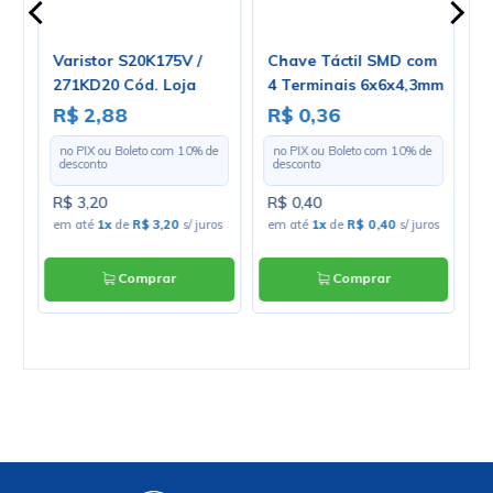
a
Varistor S20K175V /
Chave Táctil SMD com
V
271KD20 Cód. Loja
4 Terminais 6x6x4,3mm
1
 -
4290
180º - KFC-A06
E
R$ 2,88
R$ 0,36
R
-
e
no PIX ou Boleto com
10
% de
no PIX ou Boleto com
10
% de
desconto
desconto
R$ 3,20
R$ 0,40
R
ros
em até
1x
de
R$ 3,20
s/ juros
em até
1x
de
R$ 0,40
s/ juros
e
ju
Comprar
Comprar