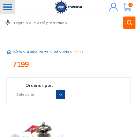
Minha
0
conta
FILTROS
Início
>
Áudio Parts
>
Válvulas
>
7199
7199
Ordenar por: