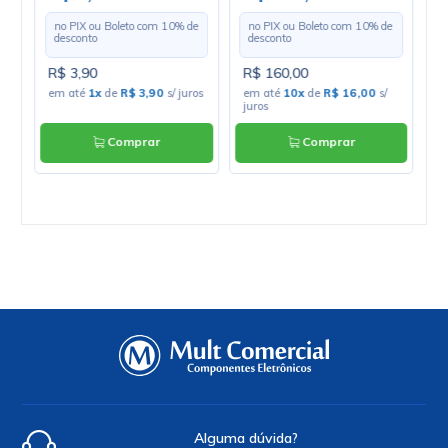
L
e
no PIX ou Boleto com
10
% de
no PIX ou Boleto com
10
% de
desconto
desconto
R$ 3,90
R$ 160,00
R
os
em até
1x
de
R$ 3,90
s/ juros
em até
10x
de
R$ 16,00
s/
e
juros
Comprar
Comprar
Alguma dúvida?