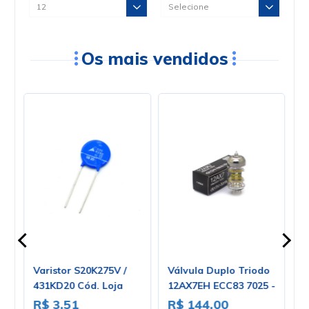
Os mais vendidos
Varistor S20K275V /
Válvula Duplo Triodo
D
-
431KD20 Cód. Loja
12AX7EH ECC83 7025 -
P
1371
Electro-Harmonix
U
R$ 3,51
R$ 144,00
R