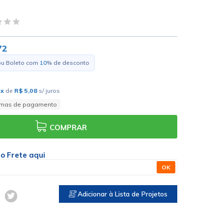
72
ou Boleto com
10
% de desconto
0
x
de
R$ 5,08
s/ juros
rmas de pagamento
COMPRAR
 o Frete aqui
OK
Adicionar à Lista de Projetos