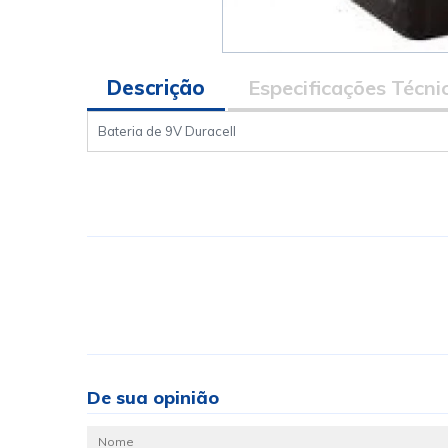
Descrição
Especificações Técni
Bateria de 9V Duracell
De sua opinião