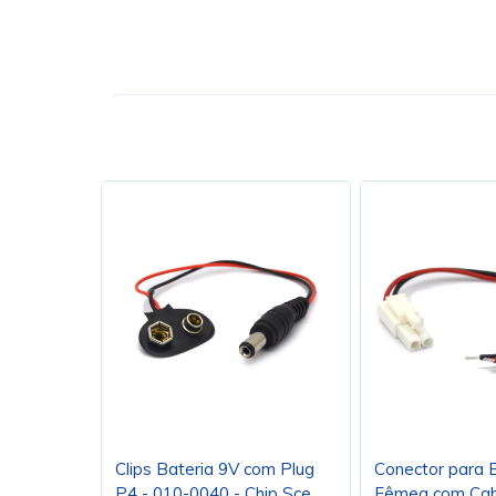
Clips Bateria 9V com Plug
Conector para B
P4 - 010-0040 - Chip Sce
Fêmea com Cab