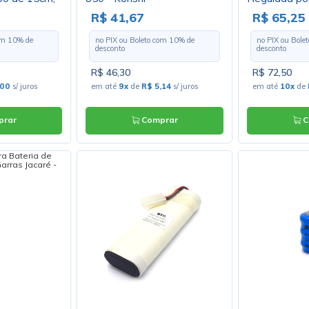
te de 20A -
(VRLA) UP61
R$ 41,67
R$ 65,25
1
com
10
% de
no PIX ou Boleto com
10
% de
no PIX ou Bole
desconto
desconto
R$ 46,30
R$ 72,50
,00
s/ juros
em até
9x
de
R$ 5,14
s/ juros
em até
10x
de
rar
Comprar
C