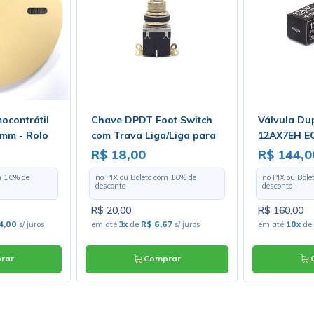
ocontrátil
Chave DPDT Foot Switch
Válvula Du
2mm - Rolo
com Trava Liga/Liga para
12AX7EH EC
s
Solda Fio - PBS-24-202
Electro-Ha
R$ 18,00
R$ 144,0
m
10
% de
no PIX ou Boleto com
10
% de
no PIX ou Bol
desconto
desconto
R$ 20,00
R$ 160,00
4,00
s/ juros
em até
3x
de
R$ 6,67
s/ juros
em até
10x
de
rar
Comprar
C