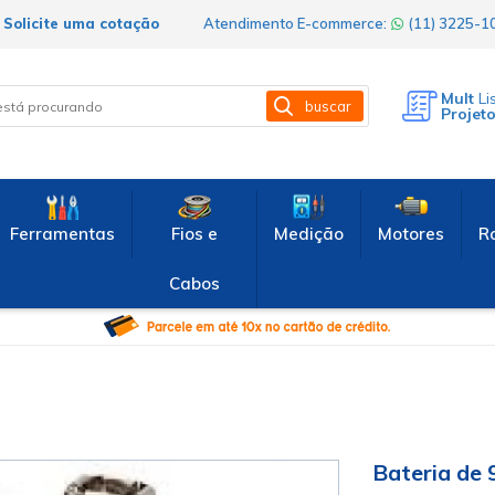
Solicite uma cotação
Atendimento E-commerce:
(11) 3225-
Mult
Li
buscar
Projet
Ferramentas
Fios e
Medição
Motores
R
Cabos
Bateria de 