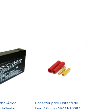
mbo-Ácida
Conector para Bateria de
 Válvula
Lipo 4.0mm - WAM-1009.1