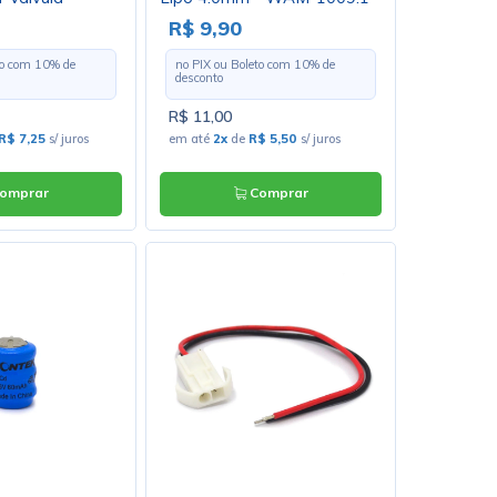
3 (6V 1.3Ah)
R$ 9,90
to com
10
% de
no PIX ou Boleto com
10
% de
desconto
R$ 11,00
R$ 7,25
s/ juros
em até
2x
de
R$ 5,50
s/ juros
omprar
Comprar