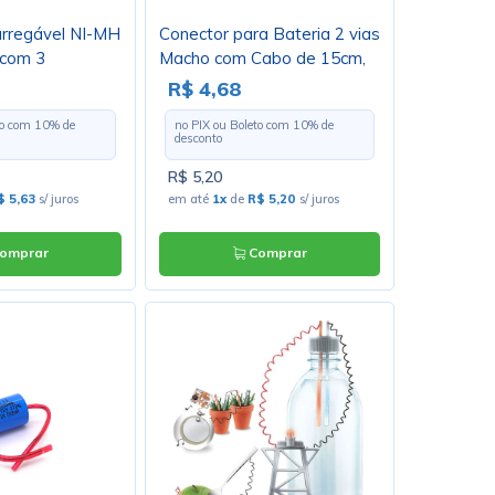
arregável NI-MH
Conector para Bateria 2 vias
 com 3
Macho com Cabo de 15cm,
16x19mm
suporta Corrente de 20A -
R$ 4,68
ELR-2P 31272
to com
10
% de
no PIX ou Boleto com
10
% de
desconto
R$ 5,20
$ 5,63
s/ juros
em até
1x
de
R$ 5,20
s/ juros
omprar
Comprar