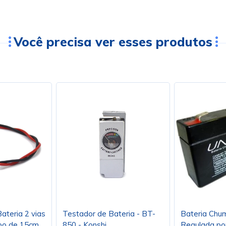
Você precisa ver esses produtos
ateria 2 vias
Testador de Bateria - BT-
Bateria Chu
o de 15cm,
850 - Konshi
Regulada por