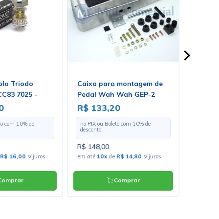
plo Triodo
Caixa para montagem de
Válvul
C83 7025 -
Pedal Wah Wah GEP-2
ECC83 
rmonix
0
R$ 133,20
R$ 27
eto com
10
% de
no PIX ou Boleto com
10
% de
no PIX o
desconto
desconto
R$ 148,00
R$ 305,
R$ 16,00
s/ juros
em até
10x
de
R$ 14,80
s/ juros
em até
1
omprar
Comprar