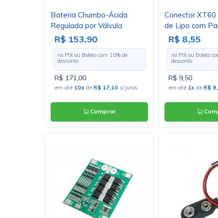
Bateria Chumbo-Ácida
Conector XT60 
Regulada por Válvula
de Lipo com Pa
(VRLA) UP1250 (12V 5Ah)
Jacaré - WT60
R$ 153,90
R$ 8,55
no PIX ou Boleto com
10
% de
no PIX ou Boleto 
desconto
desconto
R$ 171,00
R$ 9,50
em até
10x
de
R$ 17,10
s/ juros
em até
1x
de
R$ 9
Comprar
Comp