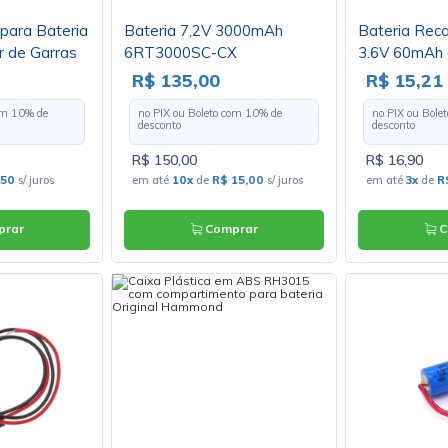
para Bateria
Bateria 7,2V 3000mAh
Bateria Rec
r de Garras
6RT3000SC-CX
3.6V 60mAh
-CROC
Terminais 
R$ 135,00
R$ 15,21
com
10
% de
no PIX ou Boleto com
10
% de
no PIX ou Bole
desconto
desconto
R$ 150,00
R$ 16,90
,50
s/ juros
em até
10x
de
R$ 15,00
s/ juros
em até
3x
de
R
rar
Comprar
C