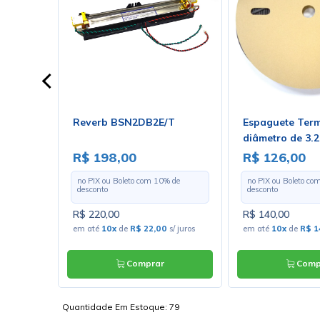
R 8 Ohms
Reverb BSN2DB2E/T
Espaguete Term
 ZJ04020
diâmetro de 3.
Com 100 Metro
R$ 198,00
R$ 126,00
 de
no PIX ou Boleto com
10
% de
no PIX ou Boleto co
desconto
desconto
R$ 220,00
R$ 140,00
s/ juros
em até
10x
de
R$ 22,00
s/ juros
em até
10x
de
R$ 1
Comprar
Comp
Quantidade Em Estoque:
79