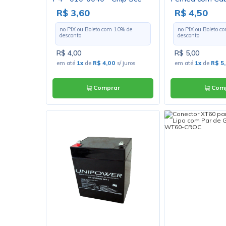
suporta Corren
R$ 3,60
R$ 4,50
ELP-2P - 3127
no PIX ou Boleto com
10
% de
no PIX ou Boleto 
desconto
desconto
R$ 4,00
R$ 5,00
em até
1x
de
R$ 4,00
s/ juros
em até
1x
de
R$ 5
Comprar
Comp