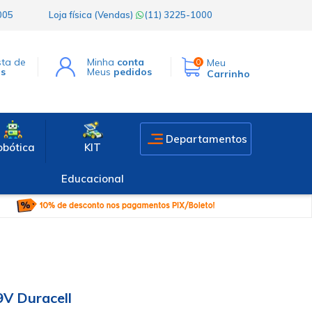
1005
Loja física (Vendas)
(11) 3225-1000
sta de
Minha
conta
Meu
0
os
Meus
pedidos
Carrinho
Departamentos
obótica
KIT
Educacional
9V Duracell