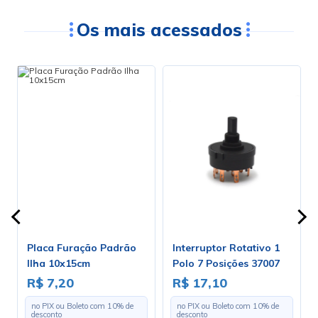
Os mais acessados
Placa Furação Padrão
Interruptor Rotativo 1
Ilha 10x15cm
Polo 7 Posições 37007
0m
A1B1E1S
R$ 7,20
R$ 17,10
no PIX ou Boleto com
10
% de
no PIX ou Boleto com
10
% de
desconto
desconto