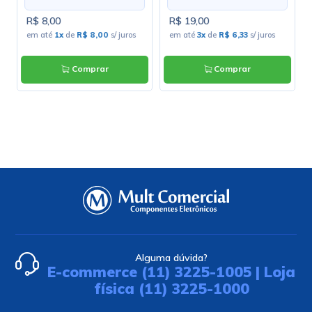
R$ 8,00
R$ 19,00
em até
1x
de
R$ 8,00
s/ juros
em até
3x
de
R$ 6,33
s/ juros
Comprar
Comprar
Alguma dúvida?
E-commerce (11) 3225-1005 | Loja
física (11) 3225-1000