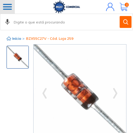
Minha
0
conta
Início
>
BZX55C27V - Cód. Loja 259