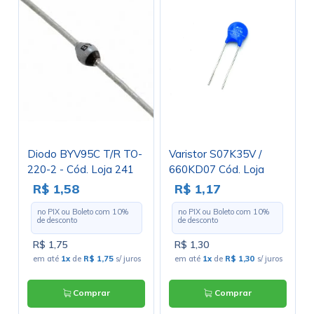
Diodo BYV95C T/R TO-
Varistor S07K35V /
220-2 - Cód. Loja 241
660KD07 Cód. Loja
3238
R$ 1,58
R$ 1,17
no PIX ou Boleto com
10
%
no PIX ou Boleto com
10
%
de desconto
de desconto
R$ 1,75
R$ 1,30
em até
1x
de
R$ 1,75
s/ juros
em até
1x
de
R$ 1,30
s/ juros
Comprar
Comprar