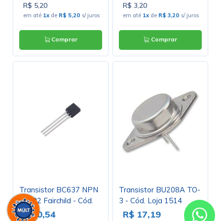
R$ 5,20
R$ 3,20
em até
1x
de
R$ 5,20
s/ juros
em até
1x
de
R$ 3,20
s/ juros
Comprar
Comprar
Transistor BC637 NPN
Transistor BU208A TO-
TO-92 Fairchild - Cód.
3 - Cód. Loja 1514
Loja 2881
R$ 0,54
R$ 17,19