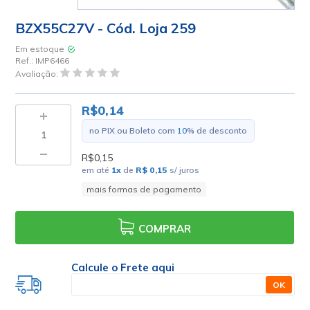
BZX55C27V - Cód. Loja 259
Em estoque
Ref.:
IMP6466
Avaliação:
R$0,14
no PIX ou Boleto com
10
% de desconto
R$0,15
em até
1
x
de
R$ 0,15
s/ juros
mais formas de pagamento
COMPRAR
Calcule o Frete aqui
OK