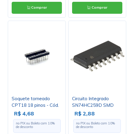
Comprar
Comprar
Soquete torneado
Circuito Integrado
CPT18 18 pinos - Cód.
SN74HC259D SMD
Loja 380 E 381
SOIC16 - Cód. Loja
R$ 4,68
R$ 2,88
2663
no PIX ou Boleto com
10
%
no PIX ou Boleto com
10
%
de desconto
de desconto