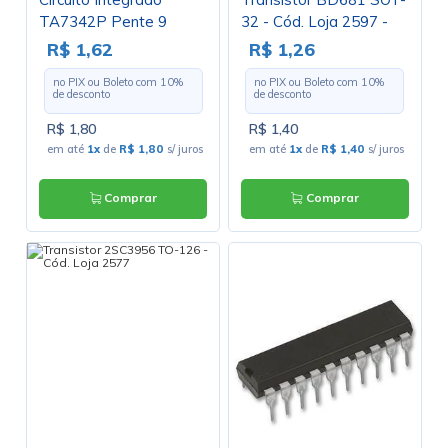
TA7342P Pente 9
32 - Cód. Loja 2597 -
Pinos - Cód. Loja 2111
ST
R$ 1,62
R$ 1,26
no PIX ou Boleto com
10
%
no PIX ou Boleto com
10
%
de desconto
de desconto
R$ 1,80
R$ 1,40
em até
1x
de
R$ 1,80
s/ juros
em até
1x
de
R$ 1,40
s/ juros
Comprar
Comprar