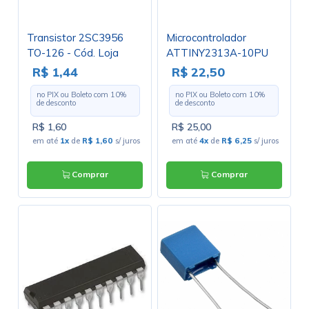
Transistor 2SC3956
Microcontrolador
TO-126 - Cód. Loja
ATTINY2313A-10PU
2577
DIP20 - Cód. Loja 3993
R$ 1,44
R$ 22,50
no PIX ou Boleto com
10
%
no PIX ou Boleto com
10
%
de desconto
de desconto
R$ 1,60
R$ 25,00
em até
1x
de
R$ 1,60
s/ juros
em até
4x
de
R$ 6,25
s/ juros
Comprar
Comprar