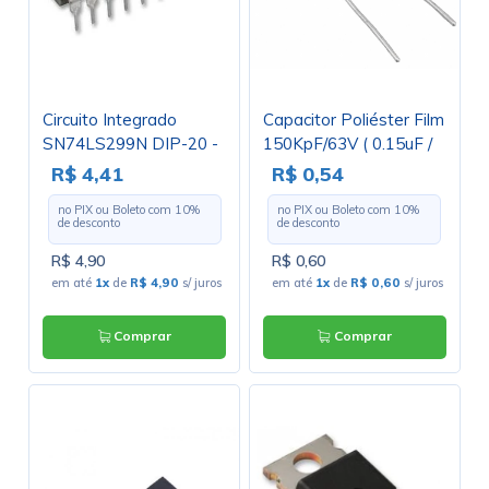
Circuito Integrado
Capacitor Poliéster Film
SN74LS299N DIP-20 -
150KpF/63V ( 0.15uF /
Cód. Loja 4181
150nF / 154 ) Série
R$ 4,41
R$ 0,54
B32529 - Cód. Loja
no PIX ou Boleto com
10
%
no PIX ou Boleto com
10
%
2954
de desconto
de desconto
R$ 4,90
R$ 0,60
em até
1x
de
R$ 4,90
s/ juros
em até
1x
de
R$ 0,60
s/ juros
Comprar
Comprar