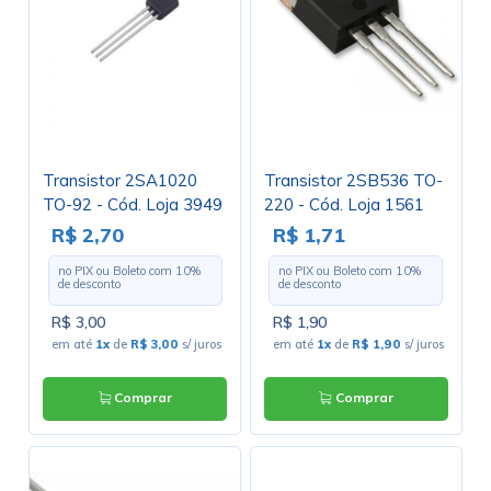
Transistor 2SA1020
Transistor 2SB536 TO-
TO-92 - Cód. Loja 3949
220 - Cód. Loja 1561
- Toshiba
R$ 2,70
R$ 1,71
no PIX ou Boleto com
10
%
no PIX ou Boleto com
10
%
de desconto
de desconto
R$ 3,00
R$ 1,90
em até
1x
de
R$ 3,00
s/ juros
em até
1x
de
R$ 1,90
s/ juros
Comprar
Comprar