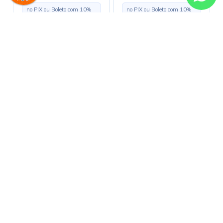
no PIX ou Boleto com
10
%
no PIX ou Boleto com
10
%
de desconto
de desconto
R$ 0,60
R$ 19,10
em até
1x
de
R$ 0,60
s/ juros
em até
3x
de
R$ 6,37
s/ juros
Comprar
Comprar
Alguma dúvida?
E-commerce (11) 3225-1005 | Loja
física (11) 3225-1000