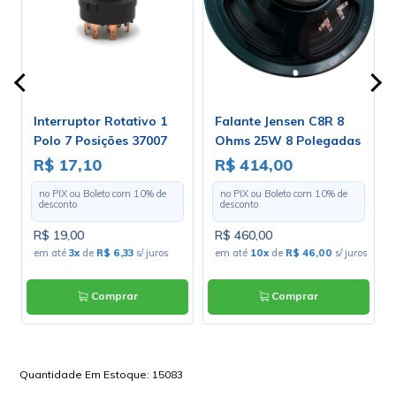
Interruptor Rotativo 1
Falante Jensen C8R 8
Polo 7 Posições 37007
Ohms 25W 8 Polegadas
A1B1E1S
- ZJ04020
R$ 17,10
R$ 414,00
no PIX ou Boleto com
10
% de
no PIX ou Boleto com
10
% de
desconto
desconto
R$ 19,00
R$ 460,00
em até
3x
de
R$ 6,33
s/ juros
em até
10x
de
R$ 46,00
s/ juros
Comprar
Comprar
Quantidade Em Estoque:
15083