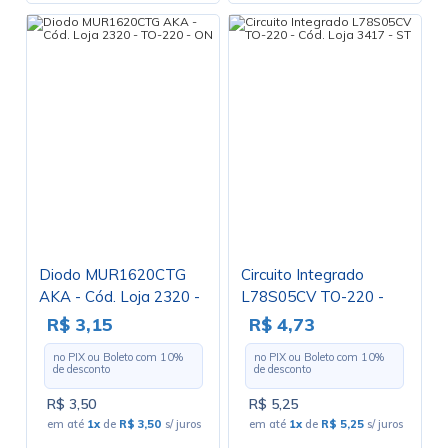
Diodo MUR1620CTG
Circuito Integrado
AKA - Cód. Loja 2320 -
L78S05CV TO-220 -
TO-220 - ON
Cód. Loja 3417 - ST
R$ 3,15
R$ 4,73
no PIX ou Boleto com
10
%
no PIX ou Boleto com
10
%
de desconto
de desconto
R$ 3,50
R$ 5,25
em até
1x
de
R$ 3,50
s/ juros
em até
1x
de
R$ 5,25
s/ juros