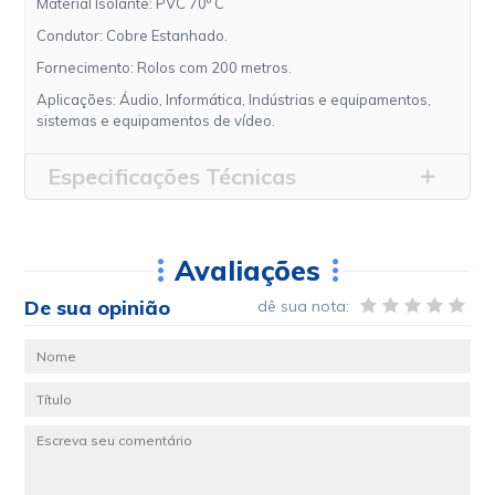
Material Isolante: PVC 70º C
em até
10
x
de
R$13,68
s/ juros
Condutor: Cobre Estanhado.
R$123,12
R$136,80
Cabo Flexível Vermelho -
Fornecimento: Rolos com 200 metros.
0,14mm Quadrados
em até
10
x
de
Aplicações: Áudio, Informática, Indústrias e equipamentos,
R$13,68
s/ juros
sistemas e equipamentos de vídeo.
Especificações Técnicas
Avaliações
De sua opinião
dê sua nota: