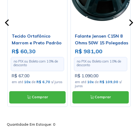
Tecido Ortofônico
Falante Jensen C15N 8
Marrom e Preto Padrão
Ohms 50W 15 Polegadas
s
203-1-10 - Largura 1,30m
- ZJ07050
R$ 60,30
R$ 981,00
- Preço por Metro
no PIX ou Boleto com
10
% de
no PIX ou Boleto com
10
% de
desconto
desconto
R$ 67,00
R$ 1.090,00
s
em até
10x
de
R$ 6,70
s/ juros
em até
10x
de
R$ 109,00
s/
juros
Comprar
Comprar
Quantidade Em Estoque:
0