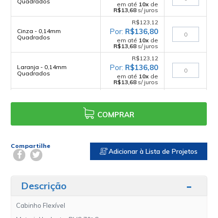
Quadrados
em até
10
x
de
R$13,68
s/ juros
R$123,12
R$136,80
Cinza - 0,14mm
Quadrados
em até
10
x
de
R$13,68
s/ juros
R$123,12
R$136,80
Laranja - 0,14mm
Quadrados
em até
10
x
de
R$13,68
s/ juros
R$123,12
R$136,80
Marrom - 0,14mm
Quadrados
em até
10
x
de
COMPRAR
R$13,68
s/ juros
R$123,12
R$136,80
Preto - 0,14mm
Quadrados
Compartilhe
em até
10
x
de
Adicionar à Lista de Projetos
R$13,68
s/ juros
R$123,12
R$136,80
Cabo Flexível Roxo -
0,14mm Quadrados
Descrição
em até
10
x
de
R$13,68
s/ juros
R$123,12
Cabinho Flexível
R$136,80
Cabo Flexível Verde -
0,14mm Quadrados