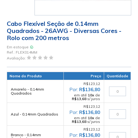
Cabo Flexível Seção de 0.14mm
Quadrados - 26AWG - Diversas Cores -
Rolo com 200 metros
Em estoque
Ref.:
FLEX014MM
Avaliação:
Nome do Produto
Preço
Quantidade
R$123,12
R$136,80
Amarelo - 0,14mm
Quadrados
em até
10
x
de
R$13,68
s/ juros
R$123,12
R$136,80
Azul - 0,14mm Quadrados
em até
10
x
de
R$13,68
s/ juros
R$123,12
R$136,80
Branco - 0,14mm