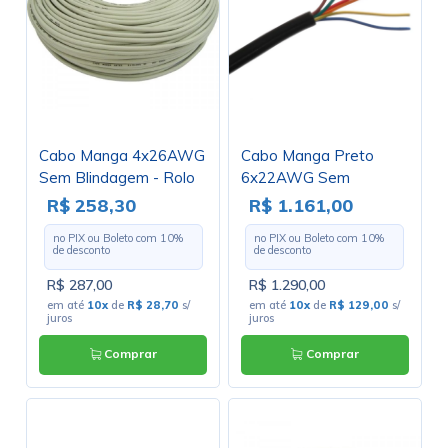
Cabo Manga 4x26AWG
Cabo Manga Preto
Sem Blindagem - Rolo
6x22AWG Sem
com 100 Metros
Blindagem - Rolo com
R$ 258,30
R$ 1.161,00
100 Metros
no PIX ou Boleto com
10
%
no PIX ou Boleto com
10
%
de desconto
de desconto
R$ 287,00
R$ 1.290,00
em até
10x
de
R$ 28,70
s/
em até
10x
de
R$ 129,00
s/
juros
juros
Comprar
Comprar