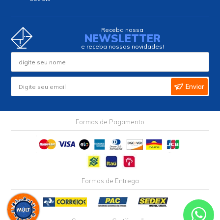
seg. a sex. das 08h30 às 17h30.
sáb. das 8h às 13h
ecommerce@multcomercial.com.br
INSTITUCIONAL
AJUDA
MINHA CONTA
Siga nossas
Redes
Sociais