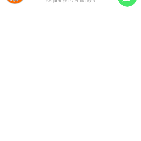
Receba nossa
NEWSLETTER
e receba nossas novidades!
Enviar
Formas de Pagamento
Formas de Entrega
Segurança e Certificação