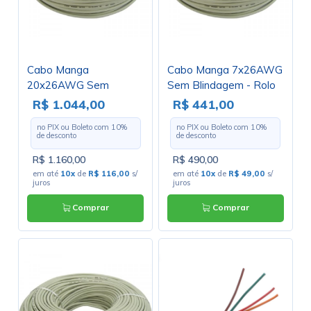
Cabo Manga
Cabo Manga 7x26AWG
20x26AWG Sem
Sem Blindagem - Rolo
Blindagem - Rolo com
com 100 Metros
R$ 1.044,00
R$ 441,00
100 Metros
no PIX ou Boleto com
10
%
no PIX ou Boleto com
10
%
de desconto
de desconto
R$ 1.160,00
R$ 490,00
em até
10x
de
R$ 116,00
s/
em até
10x
de
R$ 49,00
s/
juros
juros
Comprar
Comprar