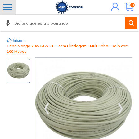
Minha
0
conta
Início
>
Cabo Manga 20x26AWG BT com Blindagem - Mult Cabo - Rolo com
100 Metros