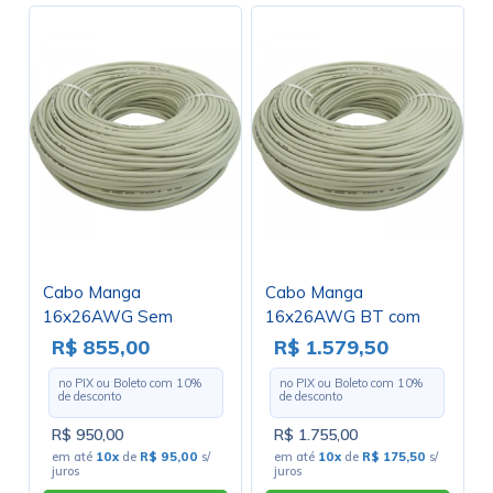
Cabo Manga
Cabo Manga
16x26AWG Sem
16x26AWG BT com
Blindagem - Rolo com
Blindagem - Rolo com
R$ 855,00
R$ 1.579,50
100 Metros
100 Metros
no PIX ou Boleto com
10
%
no PIX ou Boleto com
10
%
de desconto
de desconto
R$ 950,00
R$ 1.755,00
em até
10x
de
R$ 95,00
s/
em até
10x
de
R$ 175,50
s/
juros
juros