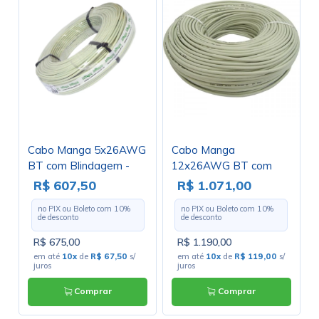
Cabo Manga 5x26AWG
Cabo Manga
BT com Blindagem -
12x26AWG BT com
Rolo com 100 Metros
Blindagem - Rolo com
R$ 607,50
R$ 1.071,00
100 Metros
no PIX ou Boleto com
10
%
no PIX ou Boleto com
10
%
de desconto
de desconto
R$ 675,00
R$ 1.190,00
em até
10x
de
R$ 67,50
s/
em até
10x
de
R$ 119,00
s/
juros
juros
Comprar
Comprar