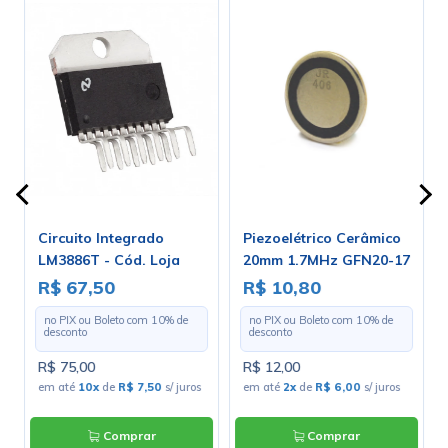
Circuito Integrado
Piezoelétrico Cerâmico
-
LM3886T - Cód. Loja
20mm 1.7MHz GFN20-17
2046
R$ 67,50
R$ 10,80
no PIX ou Boleto com
10
% de
no PIX ou Boleto com
10
% de
desconto
desconto
R$ 75,00
R$ 12,00
s
em até
10x
de
R$ 7,50
s/ juros
em até
2x
de
R$ 6,00
s/ juros
Comprar
Comprar