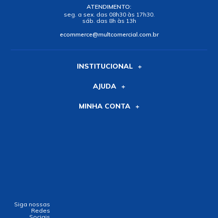
no PIX ou Boleto com
10
%
no PIX ou Boleto com
10
%
de desconto
de desconto
R$ 488,00
R$ 503,00
em até
10x
de
R$ 48,80
s/
em até
10x
de
R$ 50,30
s/
juros
juros
Comprar
Comprar
Alguma dúvida?
E-commerce (11) 3225-1005 | Loja
física (11) 3225-1000
ATENDIMENTO: