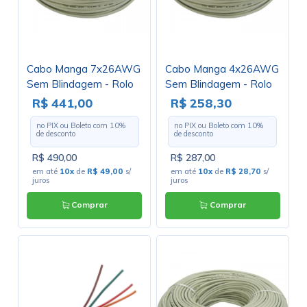
Cabo Manga 7x26AWG
Cabo Manga 4x26AWG
Sem Blindagem - Rolo
Sem Blindagem - Rolo
com 100 Metros
com 100 Metros
R$ 441,00
R$ 258,30
no PIX ou Boleto com
10
%
no PIX ou Boleto com
10
%
de desconto
de desconto
R$ 490,00
R$ 287,00
em até
10x
de
R$ 49,00
s/
em até
10x
de
R$ 28,70
s/
juros
juros
Comprar
Comprar