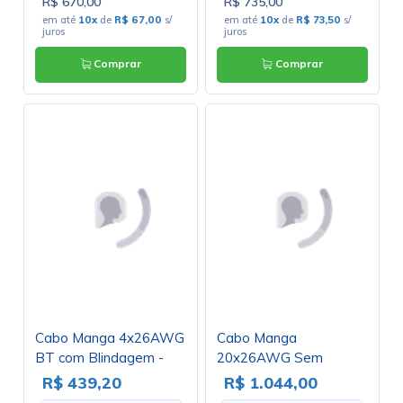
R$ 670,00
R$ 735,00
em até
10x
de
R$ 67,00
s/
em até
10x
de
R$ 73,50
s/
juros
juros
Comprar
Comprar
Cabo Manga 4x26AWG
Cabo Manga
BT com Blindagem -
20x26AWG Sem
Rolo com 100 Metros
Blindagem - Rolo com
R$ 439,20
R$ 1.044,00
100 Metros