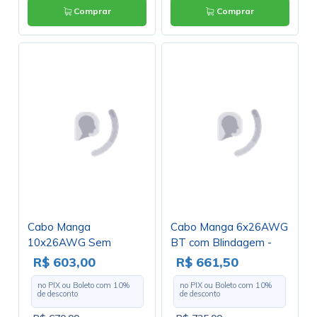
Comprar
Comprar
Cabo Manga
Cabo Manga 6x26AWG
10x26AWG Sem
BT com Blindagem -
Blindagem - Rolo com
Rolo com 100 Metros
R$ 603,00
R$ 661,50
100 Metros
no PIX ou Boleto com
10
%
no PIX ou Boleto com
10
%
de desconto
de desconto