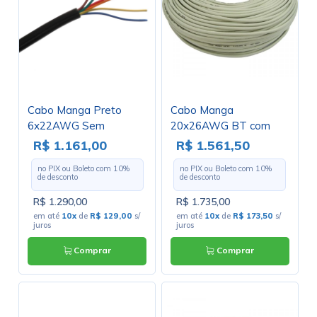
Cabo Manga Preto
Cabo Manga
6x22AWG Sem
20x26AWG BT com
Blindagem - Rolo com
Blindagem - Rolo com
R$ 1.161,00
R$ 1.561,50
100 Metros
100 Metros
no PIX ou Boleto com
10
%
no PIX ou Boleto com
10
%
de desconto
de desconto
R$ 1.290,00
R$ 1.735,00
em até
10x
de
R$ 129,00
s/
em até
10x
de
R$ 173,50
s/
juros
juros
Comprar
Comprar