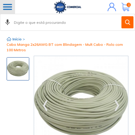
Minha
0
conta
Início
>
Cabo Manga 2x26AWG BT com Blindagem - Mult Cabo - Rolo com
100 Metros