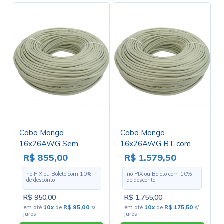
Cabo Manga
Cabo Manga
16x26AWG Sem
16x26AWG BT com
Blindagem - Rolo com
Blindagem - Rolo com
R$ 855,00
R$ 1.579,50
100 Metros
100 Metros
no PIX ou Boleto com
10
%
no PIX ou Boleto com
10
%
de desconto
de desconto
R$ 950,00
R$ 1.755,00
em até
10x
de
R$ 95,00
s/
em até
10x
de
R$ 175,50
s/
juros
juros