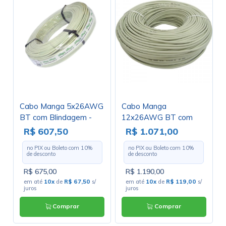
Cabo Manga 5x26AWG
Cabo Manga
BT com Blindagem -
12x26AWG BT com
Rolo com 100 Metros
Blindagem - Rolo com
R$ 607,50
R$ 1.071,00
100 Metros
no PIX ou Boleto com
10
%
no PIX ou Boleto com
10
%
de desconto
de desconto
R$ 675,00
R$ 1.190,00
em até
10x
de
R$ 67,50
s/
em até
10x
de
R$ 119,00
s/
juros
juros
Comprar
Comprar