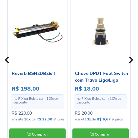
Reverb BSN2DB2E/T
Chave DPDT Foot Switch
com Trava Liga/Liga
para Solda Fio - PBS-24-
R$ 198,00
R$ 18,00
202
no PIX ou Boleto com
10
% de
no PIX ou Boleto com
10
% de
desconto
desconto
R$ 220,00
R$ 20,00
em até
10x
de
R$ 22,00
s/ juros
em até
3x
de
R$ 6,67
s/ juros
Comprar
Comprar