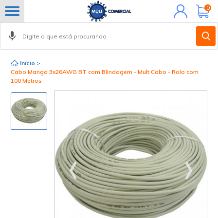
Minha
0
conta
Início
>
Cabo Manga 3x26AWG BT com Blindagem - Mult Cabo - Rolo com
100 Metros