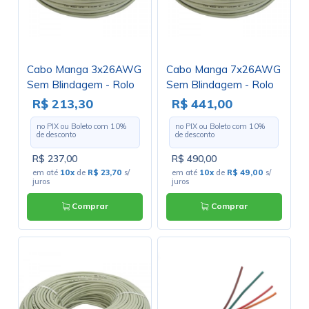
Cabo Manga 3x26AWG
Cabo Manga 7x26AWG
Sem Blindagem - Rolo
Sem Blindagem - Rolo
com 100 Metros
com 100 Metros
R$ 213,30
R$ 441,00
no PIX ou Boleto com
10
%
no PIX ou Boleto com
10
%
de desconto
de desconto
R$ 237,00
R$ 490,00
em até
10x
de
R$ 23,70
s/
em até
10x
de
R$ 49,00
s/
juros
juros
Comprar
Comprar