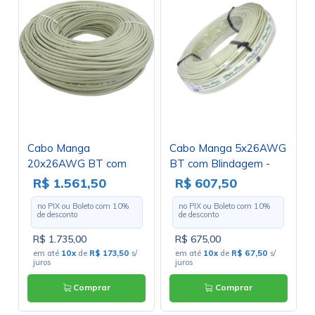
Cabo Manga
Cabo Manga 5x26AWG
20x26AWG BT com
BT com Blindagem -
Blindagem - Rolo com
Rolo com 100 Metros
R$ 1.561,50
R$ 607,50
100 Metros
no PIX ou Boleto com
10
%
no PIX ou Boleto com
10
%
de desconto
de desconto
R$ 1.735,00
R$ 675,00
em até
10x
de
R$ 173,50
s/
em até
10x
de
R$ 67,50
s/
juros
juros
Comprar
Comprar