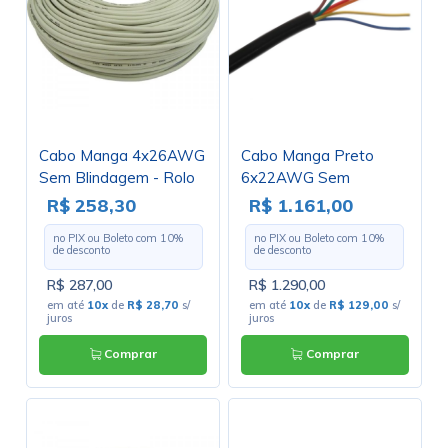
Cabo Manga 4x26AWG
Cabo Manga Preto
Sem Blindagem - Rolo
6x22AWG Sem
com 100 Metros
Blindagem - Rolo com
R$ 258,30
R$ 1.161,00
100 Metros
no PIX ou Boleto com
10
%
no PIX ou Boleto com
10
%
de desconto
de desconto
R$ 287,00
R$ 1.290,00
em até
10x
de
R$ 28,70
s/
em até
10x
de
R$ 129,00
s/
juros
juros
Comprar
Comprar