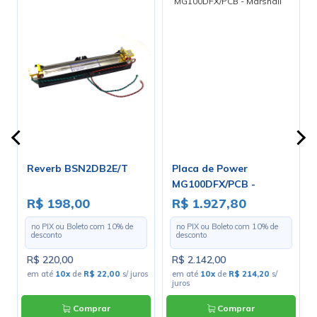
Reverb BSN2DB2E/T
Placa de Power
MG100DFX/PCB -
Marshall
R$ 198,00
R$ 1.927,80
no PIX ou Boleto com
10
% de
no PIX ou Boleto com
10
% de
desconto
desconto
R$ 220,00
R$ 2.142,00
s
em até
10x
de
R$ 22,00
s/ juros
em até
10x
de
R$ 214,20
s/
juros
Comprar
Comprar