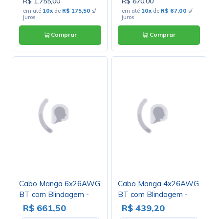
R$ 1.755,00
R$ 670,00
em até
10x
de
R$ 175,50
s/
em até
10x
de
R$ 67,00
s/
juros
juros
Comprar
Comprar
Cabo Manga 6x26AWG
Cabo Manga 4x26AWG
BT com Blindagem -
BT com Blindagem -
Rolo com 100 Metros
Rolo com 100 Metros
R$ 661,50
R$ 439,20