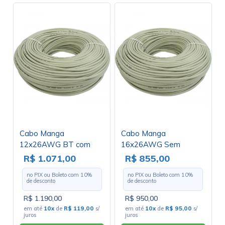
Cabo Manga
Cabo Manga
12x26AWG BT com
16x26AWG Sem
Blindagem - Rolo com
Blindagem - Rolo com
R$ 1.071,00
R$ 855,00
100 Metros
100 Metros
no PIX ou Boleto com
10
%
no PIX ou Boleto com
10
%
de desconto
de desconto
R$ 1.190,00
R$ 950,00
em até
10x
de
R$ 119,00
s/
em até
10x
de
R$ 95,00
s/
juros
juros