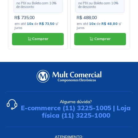
no PIX ou Boleto com
10
%
no PIX ou Boleto com
10
%
de desconto
de desconto
R$ 735,00
R$ 488,00
em até
10x
de
R$ 73,50
s/
em até
10x
de
R$ 48,80
s/
juros
juros
Comprar
Comprar
Alguma dúvida?
E-commerce (11) 3225-1005 | Loja
física (11) 3225-1000
ATENDIMENTO: