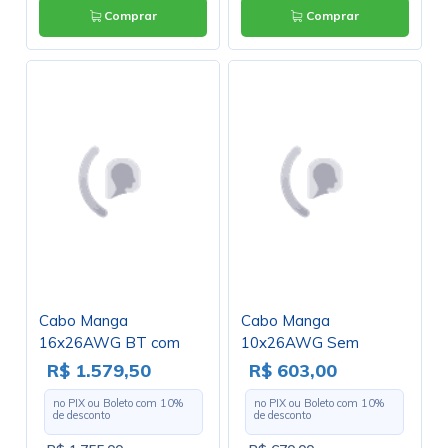
Comprar
Comprar
Cabo Manga
Cabo Manga
16x26AWG BT com
10x26AWG Sem
Blindagem - Rolo com
Blindagem - Rolo com
R$ 1.579,50
R$ 603,00
100 Metros
100 Metros
no PIX ou Boleto com
10
%
no PIX ou Boleto com
10
%
de desconto
de desconto