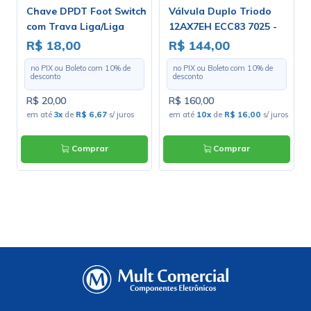
Chave DPDT Foot Switch
Válvula Duplo Triodo
com Trava Liga/Liga
12AX7EH ECC83 7025 -
para Solda Fio - PBS-24-
Electro-Harmonix
R$ 18,00
R$ 144,00
202
no PIX ou Boleto com
10
% de
no PIX ou Boleto com
10
% de
desconto
desconto
R$ 20,00
R$ 160,00
em até
3x
de
R$ 6,67
s/ juros
em até
10x
de
R$ 16,00
s/ juros
Comprar
Comprar