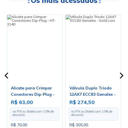
Os mais acessados
Alicate para Crimpar
Válvula Duplo Triodo
Conectores Dip-Plug -
12AX7 ECC83 Genalex -
HT-214D
Gold Lion
R$ 63,00
R$ 274,50
no PIX ou Boleto com
10
% de
no PIX ou Boleto com
10
% de
desconto
desconto
R$ 70,00
R$ 305,00