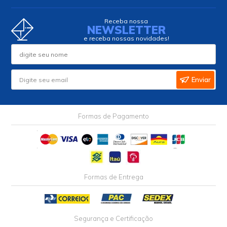
Receba nossa
NEWSLETTER
e receba nossas novidades!
Enviar
Formas de Pagamento
Formas de Entrega
Segurança e Certificação