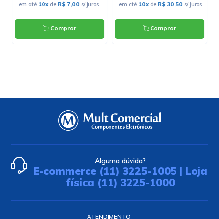
s
em até
10x
de
R$ 7,00
s/ juros
em até
10x
de
R$ 30,50
s/ juros
Comprar
Comprar
Alguma dúvida?
E-commerce (11) 3225-1005 | Loja
física (11) 3225-1000
ATENDIMENTO: