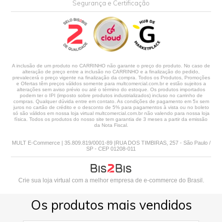
Segurança e Certificação
A inclusão de um produto no CARRINHO não garante o preço do produto. No caso de
alteração de preço entre a inclusão no CARRINHO e a finalização do pedido,
prevalecerá o preço vigente na finalização da compra. Todos os Produtos, Promoções
e Ofertas têm preços válidos somente para multcomercial.com.br e estão sujeitos a
alterações sem aviso prévio ou até o término do estoque. Os produtos importados
podem ter o IPI (imposto sobre produtos industrializados) incluso no carrinho de
compras. Qualquer dúvida entre em contato. As condições de pagamento em 5x sem
juros no cartão de crédito e o desconto de 5% para pagamentos à vista ou no boleto
só são válidos em nossa loja virtual multcomercial.com.br não valendo para nossa loja
física. Todos os produtos do nosso site tem garantia de 3 meses a partir da emissão
da Nota Fiscal.
MULT E-Commerce | 35.809.819/0001-89 |RUA DOS TIMBIRAS, 257 - São Paulo /
SP - CEP 01208-011
Crie sua loja virtual
com a melhor empresa de e-commerce do Brasil.
Os produtos mais vendidos