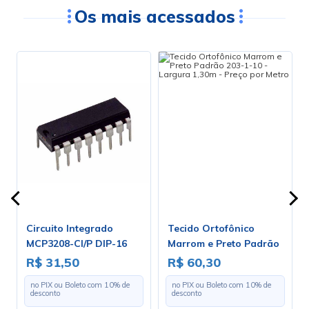
Os mais acessados
Circuito Integrado
Tecido Ortofônico
s
MCP3208-CI/P DIP-16
Marrom e Preto Padrão
203-1-10 - Largura 1,30m
R$ 31,50
R$ 60,30
- Preço por Metro
no PIX ou Boleto com
10
% de
no PIX ou Boleto com
10
% de
desconto
desconto