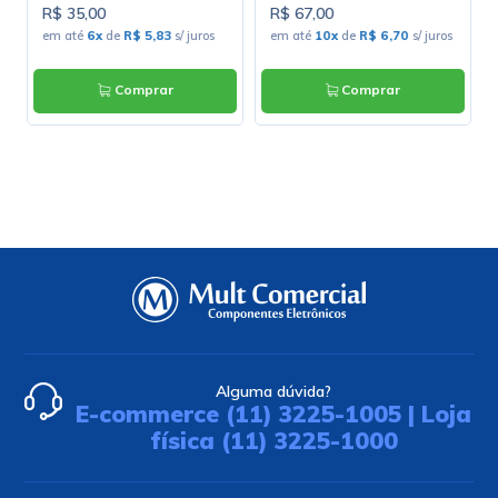
R$ 35,00
R$ 67,00
em até
6x
de
R$ 5,83
s/ juros
em até
10x
de
R$ 6,70
s/ juros
Comprar
Comprar
Alguma dúvida?
E-commerce (11) 3225-1005 | Loja
física (11) 3225-1000