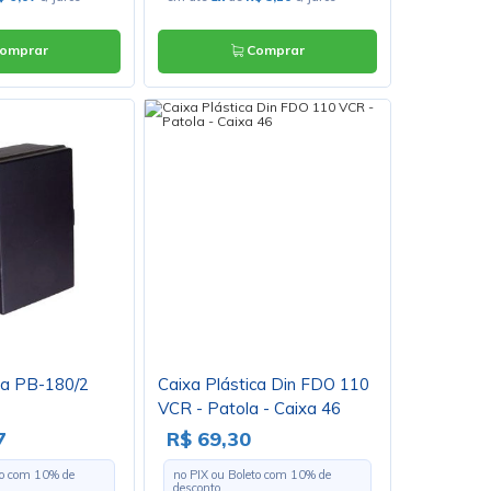
omprar
Comprar
ca PB-180/2
Caixa Plástica Din FDO 110
VCR - Patola - Caixa 46
7
R$ 69,30
to com
10
% de
no PIX ou Boleto com
10
% de
desconto