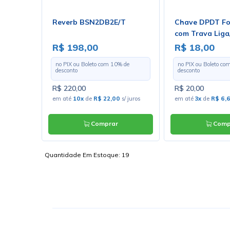
 LM3886T
Reverb BSN2DB2E/T
Chave DPDT Fo
com Trava Liga
Solda Fio - PB
R$ 198,00
R$ 18,00
 de
no PIX ou Boleto com
10
% de
no PIX ou Boleto co
desconto
desconto
R$ 220,00
R$ 20,00
 juros
em até
10x
de
R$ 22,00
s/ juros
em até
3x
de
R$ 6,
Comprar
Comp
Quantidade Em Estoque:
19