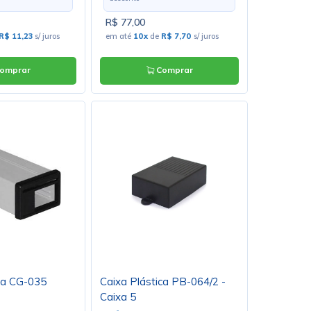
R$ 77,00
R$ 11,23
s/ juros
em até
10x
de
R$ 7,70
s/ juros
omprar
Comprar
ca CG-035
Caixa Plástica PB-064/2 -
Caixa 5