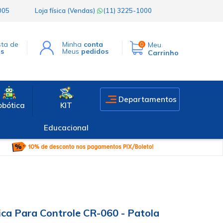
1005
Loja física (Vendas)
(11) 3225-1000
sta de
Minha
conta
Meu
0
os
Meus
pedidos
Carrinho
Departamentos
obótica
KIT
Educacional
ica Para Controle CR-060 - Patola