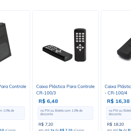
Para Controle
Caixa Plástica Para Controle
Caixa Plásti
CR-100/3
- CR-100/4
R$ 6,48
R$ 16,38
com
10
% de
no PIX ou Boleto com
10
% de
no PIX ou Bole
desconto
desconto
R$ 7,20
R$ 18,20
,10
s/ juros
em até
1x
de
R$ 7,20
s/ juros
em até
3x
de
R