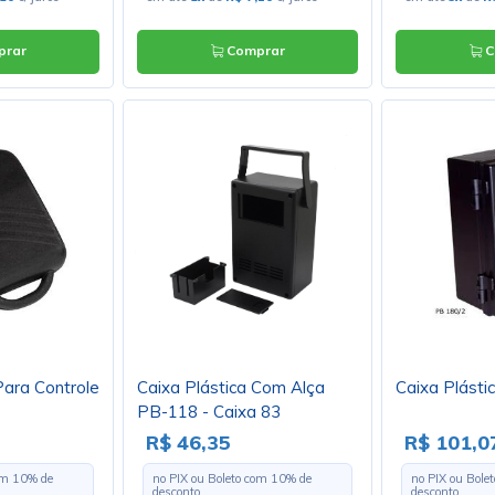
rar
Comprar
C
Para Controle
Caixa Plástica Com Alça
Caixa Plásti
PB-118 - Caixa 83
R$ 46,35
R$ 101,0
com
10
% de
no PIX ou Boleto com
10
% de
no PIX ou Bole
desconto
desconto