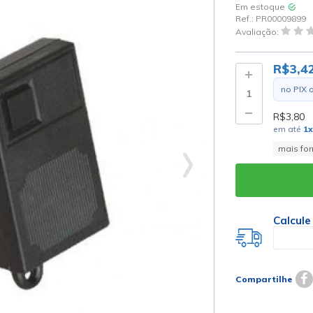
Em estoque
Ref.:
PR00009899
Avaliação:
R$3,4
no PIX 
R$3,80
em até
1
x
mais fo
Calcule
Compartilhe