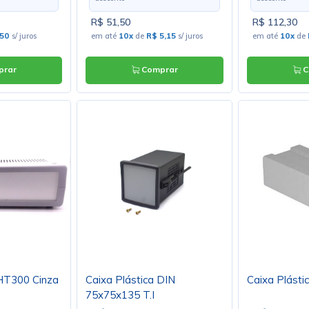
R$ 51,50
R$ 112,30
,50
s/ juros
em até
10x
de
R$ 5,15
s/ juros
em até
10x
de
rar
Comprar
C
 HT300 Cinza
Caixa Plástica DIN
Caixa Plásti
75x75x135 T.I