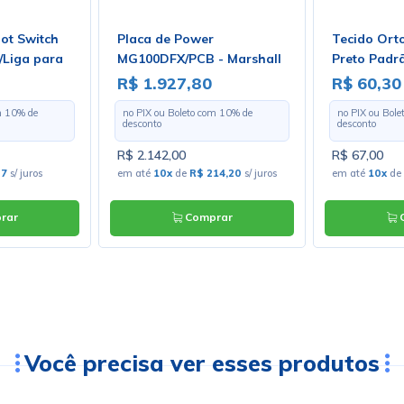
ot Switch
Placa de Power
Tecido Ort
/Liga para
MG100DFX/PCB - Marshall
Preto Padrã
S-24-202
Largura 1,3
R$ 1.927,80
R$ 60,30
Metro
m
10
% de
no PIX ou Boleto com
10
% de
no PIX ou Bol
desconto
desconto
R$ 2.142,00
R$ 67,00
67
s/ juros
em até
10x
de
R$ 214,20
s/ juros
em até
10x
de
rar
Comprar
C
Você precisa ver esses produtos