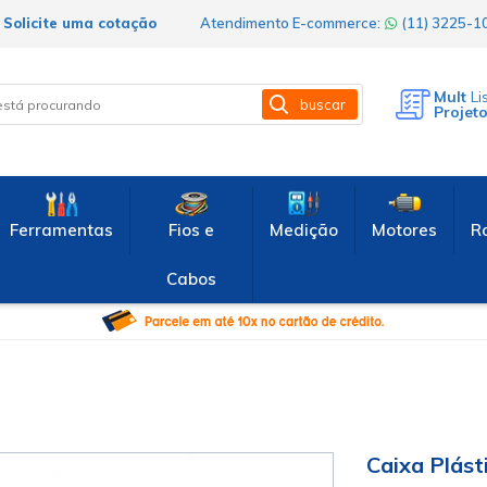
Solicite uma cotação
Atendimento E-commerce:
(11) 3225-
Mult
Li
buscar
Projet
Ferramentas
Fios e
Medição
Motores
R
Cabos
Caixa Plást