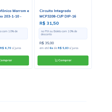
ofônico Marrom e
Circuito Integrado
Alicate
o 203-1-10 -
MCP3208-CI/P DIP-16
Conecto
0m - Preço por
214D
R$ 31,50
R$ 63
eto com
10
% de
no PIX ou Boleto com
10
% de
no PIX o
desconto
desconto
R$ 35,00
R$ 70,0
R$ 6,70
s/ juros
em até
6x
de
R$ 5,83
s/ juros
em até
1
omprar
Comprar