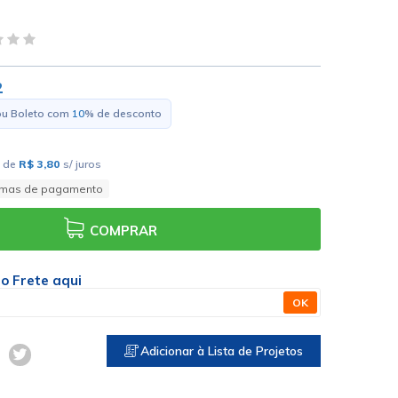
2
ou Boleto com
10
% de desconto
de
R$ 3,80
s/ juros
rmas de pagamento
COMPRAR
 o Frete aqui
OK
Adicionar à Lista de Projetos