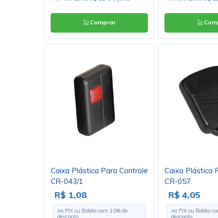
Comprar
Comp
Caixa Plástica Para Controle
Caixa Plástica 
CR-043/1
CR-057
R$ 1,08
R$ 4,05
no PIX ou Boleto com
10
% de
no PIX ou Boleto 
desconto
desconto