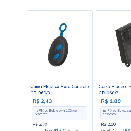
Caixa Plástica Para Controle
Caixa Plástica 
CR-060/3
CR-060/2
R$ 2,43
R$ 1,89
no PIX ou Boleto com
10
% de
no PIX ou Boleto 
desconto
desconto
R$ 2,70
R$ 2,10
em até
1x
de
R$ 2,70
s/ juros
em até
1x
de
R$ 2