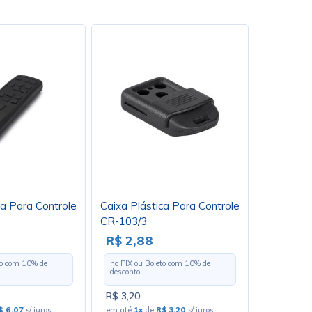
ca Para Controle
Caixa Plástica Para Controle
CR-103/3
R$ 2,88
to com
10
% de
no PIX ou Boleto com
10
% de
desconto
R$ 3,20
$ 6,07
s/ juros
em até
1x
de
R$ 3,20
s/ juros