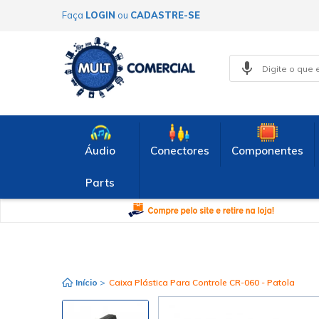
Faça
LOGIN
ou
CADASTRE-SE
Áudio
Conectores
Componentes
Parts
Início
>
Caixa Plástica Para Controle CR-060 - Patola