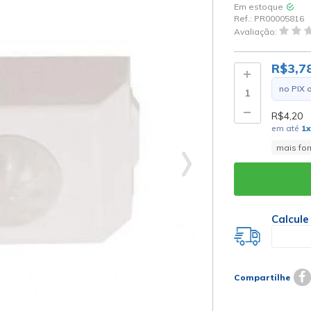
Em estoque
Ref.:
PR00005816
Avaliação:
R$3,7
no PIX 
R$4,20
em até
1
x
mais fo
Calcule
Compartilhe