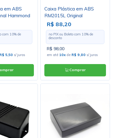
ica em ABS
Caixa Plástica em ABS
inal Hammond
RM2015L Original
Hammond
R$ 88,20
to com
10
% de
no PIX ou Boleto com
10
% de
desconto
R$ 98,00
R$ 5,50
s/ juros
em até
10x
de
R$ 9,80
s/ juros
omprar
Comprar