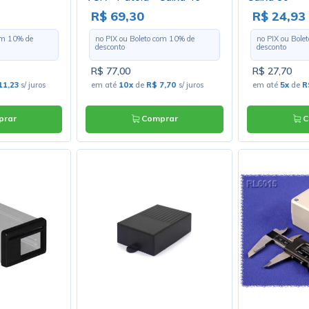
R$ 69,30
R$ 24,93
com
10
% de
no PIX ou Boleto com
10
% de
no PIX ou Bole
desconto
desconto
R$ 77,00
R$ 27,70
11,23
s/ juros
em até
10x
de
R$ 7,70
s/ juros
em até
5x
de
R
rar
Comprar
C