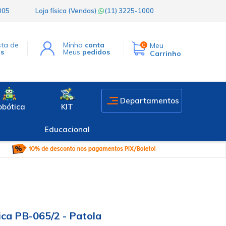
1005
Loja física (Vendas)
(11) 3225-1000
sta de
Minha
conta
Meu
0
os
Meus
pedidos
Carrinho
Departamentos
obótica
KIT
Educacional
ica PB-065/2 - Patola