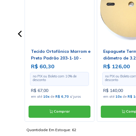
ar
Tecido Ortofônico Marrom e
Espaguete Term
g - HT-
Preto Padrão 203-1-10 -
diâmetro de 3.
Largura 1,30m - Preço por
Com 100 Metro
R$ 60,30
R$ 126,00
Metro
 de
no PIX ou Boleto com
10
% de
no PIX ou Boleto co
desconto
desconto
R$ 67,00
R$ 140,00
 juros
em até
10x
de
R$ 6,70
s/ juros
em até
10x
de
R$ 1
Comprar
Comp
Quantidade Em Estoque:
62