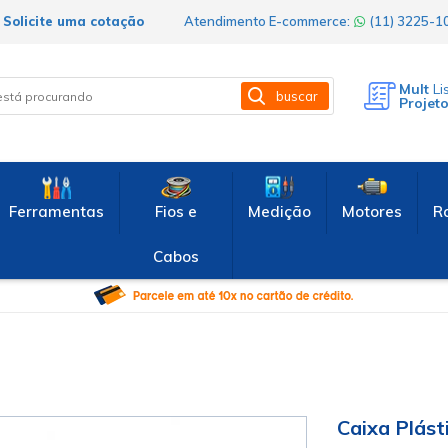
Solicite uma cotação
Atendimento E-commerce:
(11) 3225-
Mult
Li
buscar
Projet
Ferramentas
Fios e
Medição
Motores
R
Cabos
Caixa Plást