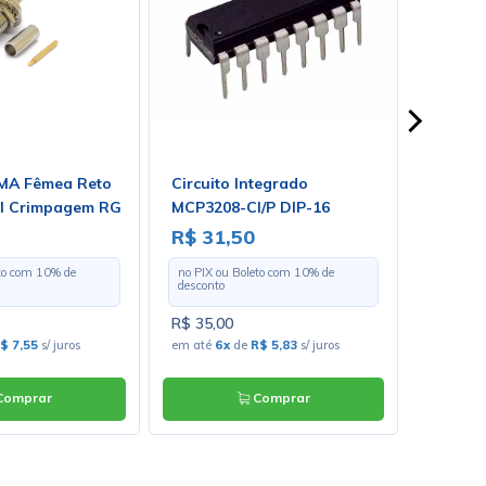
MA Fêmea Reto
Circuito Integrado
Caixa 
l Crimpagem RG
MCP3208-CI/P DIP-16
Pedal 
no Macho - 3081
R$ 31,50
R$ 13
eto com
10
% de
no PIX ou Boleto com
10
% de
no PIX o
desconto
desconto
R$ 35,00
R$ 148,
$ 7,55
s/ juros
em até
6x
de
R$ 5,83
s/ juros
em até
1
omprar
Comprar