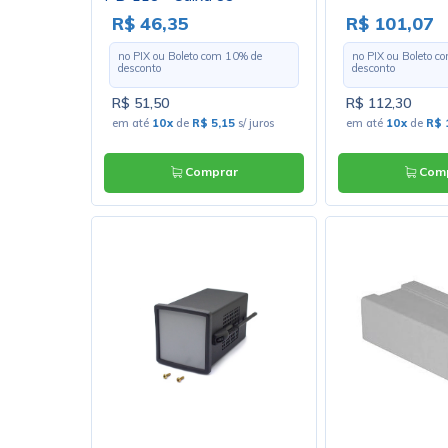
R$ 46,35
R$ 101,07
no PIX ou Boleto com
10
% de
no PIX ou Boleto 
desconto
desconto
R$ 51,50
R$ 112,30
em até
10x
de
R$ 5,15
s/ juros
em até
10x
de
R$ 
Comprar
Comp