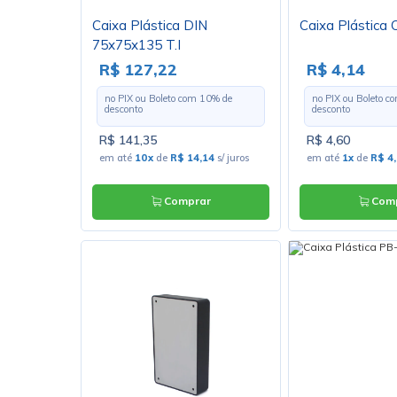
Caixa Plástica DIN
Caixa Plástica
75x75x135 T.I
R$ 127,22
R$ 4,14
no PIX ou Boleto com
10
% de
no PIX ou Boleto 
desconto
desconto
R$ 141,35
R$ 4,60
em até
10x
de
R$ 14,14
s/ juros
em até
1x
de
R$ 4
Comprar
Comp