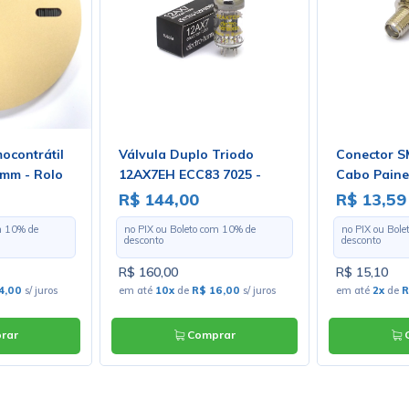
ocontrátil
Válvula Duplo Triodo
Conector S
2mm - Rolo
12AX7EH ECC83 7025 -
Cabo Paine
s
Electro-Harmonix
174 com Pi
R$ 144,00
R$ 13,59
- Gav 38
m
10
% de
no PIX ou Boleto com
10
% de
no PIX ou Bol
desconto
desconto
R$ 160,00
R$ 15,10
4,00
s/ juros
em até
10x
de
R$ 16,00
s/ juros
em até
2x
de
R
rar
Comprar
C