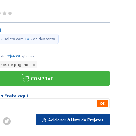
8
ou Boleto com
10
% de desconto
de
R$ 4,20
s/ juros
rmas de pagamento
COMPRAR
 o Frete aqui
OK
Adicionar à Lista de Projetos