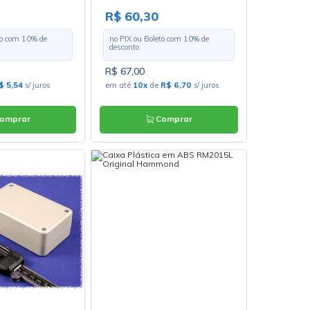
R$ 60,30
to com
10
% de
no PIX ou Boleto com
10
% de
desconto
R$ 67,00
$ 5,54
s/ juros
em até
10x
de
R$ 6,70
s/ juros
omprar
Comprar