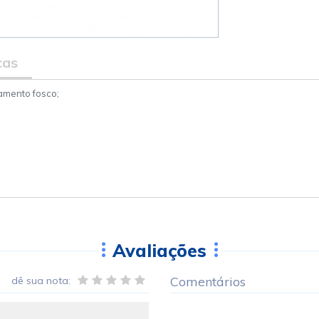
cas
amento fosco;
Avaliações
Comentários
dê sua nota: