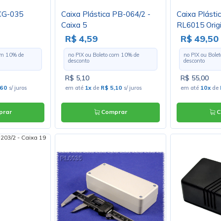
 CG-035
Caixa Plástica PB-064/2 -
Caixa Plást
Caixa 5
RL6015 Orig
R$ 4,59
R$ 49,50
com
10
% de
no PIX ou Boleto com
10
% de
no PIX ou Bole
desconto
desconto
R$ 5,10
R$ 55,00
,60
s/ juros
em até
1x
de
R$ 5,10
s/ juros
em até
10x
de
rar
Comprar
C