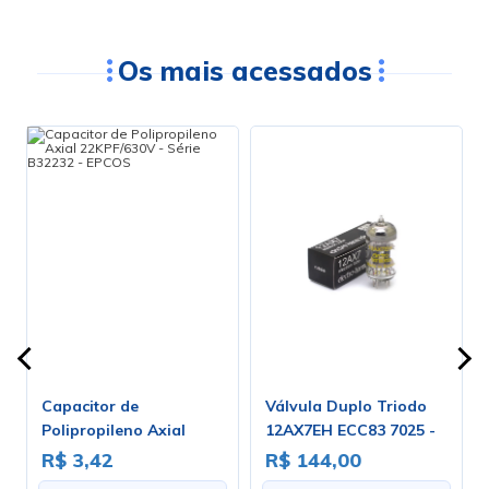
Os mais acessados
Capacitor de
Válvula Duplo Triodo
o
Polipropileno Axial
12AX7EH ECC83 7025 -
00
22KPF/630V - Série
Electro-Harmonix
R$ 3,42
R$ 144,00
B32232 - EPCOS