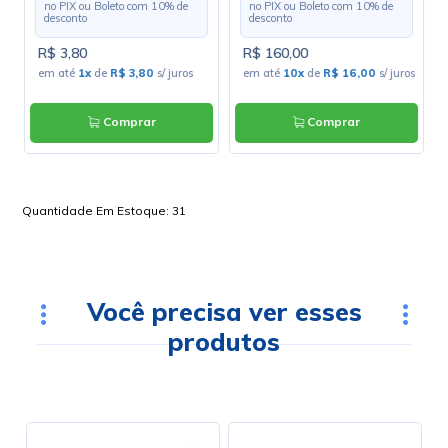
no PIX ou Boleto com
10
% de
no PIX ou Boleto com
10
% de
desconto
desconto
R$ 3,80
R$ 160,00
s
em até
1x
de
R$ 3,80
s/ juros
em até
10x
de
R$ 16,00
s/ juros
Comprar
Comprar
Quantidade Em Estoque:
31
Você precisa ver esses
produtos