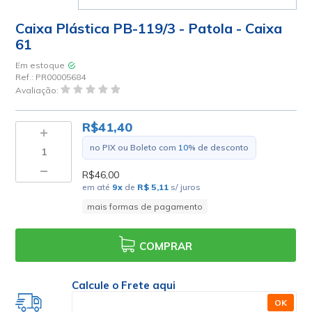
Caixa Plástica PB-119/3 - Patola - Caixa
61
Em estoque
Ref.:
PR00005684
Avaliação:
R$41,40
no PIX ou Boleto com
10
% de desconto
R$46,00
em até
9
x
de
R$ 5,11
s/ juros
mais formas de pagamento
COMPRAR
Calcule o Frete aqui
OK