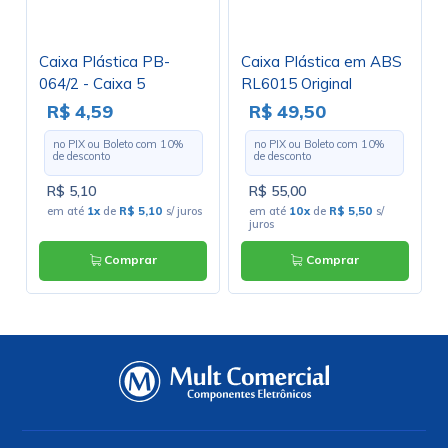
Caixa Plástica PB-
Caixa Plástica em ABS
064/2 - Caixa 5
RL6015 Original
Hammond
R$ 4,59
R$ 49,50
no PIX ou Boleto com
10
%
no PIX ou Boleto com
10
%
de desconto
de desconto
R$ 5,10
R$ 55,00
em até
1x
de
R$ 5,10
s/ juros
em até
10x
de
R$ 5,50
s/
juros
Comprar
Comprar