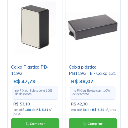
Caixa Plástica PB-
Caixa plástica
119/2
PB119/3TE - Caixa 131
- Patola
R$ 47,79
R$ 38,07
no PIX ou Boleto com
10
%
no PIX ou Boleto com
10
%
de desconto
de desconto
R$ 53,10
R$ 42,30
em até
10x
de
R$ 5,31
s/
em até
8x
de
R$ 5,29
s/ juros
juros
Comprar
Comprar