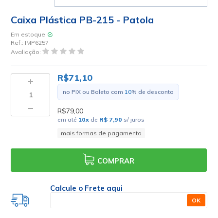
Caixa Plástica PB-215 - Patola
Em estoque
Ref.:
IMP6257
Avaliação:
R$71,10
no PIX ou Boleto com
10
% de desconto
R$79,00
em até
10
x
de
R$ 7,90
s/ juros
mais formas de pagamento
COMPRAR
Calcule o Frete aqui
OK