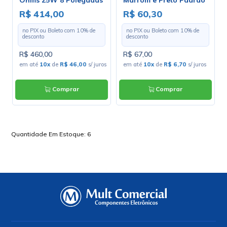
Ohms 25W 8 Polegadas
Marrom e Preto Padrão
- ZJ04020
203-1-10 - Largura 1,30m
R$ 414,00
R$ 60,30
- Preço por Metro
no PIX ou Boleto com
10
% de
no PIX ou Boleto com
10
% de
desconto
desconto
R$ 460,00
R$ 67,00
em até
10x
de
R$ 46,00
s/ juros
em até
10x
de
R$ 6,70
s/ juros
Comprar
Comprar
Quantidade Em Estoque:
6