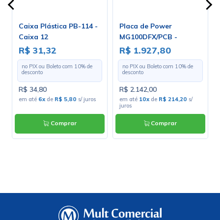
Caixa Plástica PB-114 -
Placa de Power
Caixa 12
MG100DFX/PCB -
Marshall
R$ 31,32
R$ 1.927,80
no PIX ou Boleto com
10
% de
no PIX ou Boleto com
10
% de
desconto
desconto
R$ 34,80
R$ 2.142,00
s
em até
6x
de
R$ 5,80
s/ juros
em até
10x
de
R$ 214,20
s/
juros
Comprar
Comprar