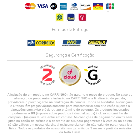
Formas de Entrega
Segurança e Certificação
A inclusão de um produto no CARRINHO não garante o preço do produto. No caso de
alteração de preço entre a inclusão no CARRINHO e a finalização do pedido,
prevalecerá o preço vigente na finalização da compra. Todos os Produtos, Promoções
e Ofertas têm preços válidos somente para multcomercial.com.br e estão sujeitos a
alterações sem aviso prévio ou até o término do estoque. Os produtos importados
podem ter o IPI (imposto sobre produtos industrializados) incluso no carrinho de
compras. Qualquer dúvida entre em contato. As condições de pagamento em 5x sem
juros no cartão de crédito e o desconto de 5% para pagamentos à vista ou no boleto
só são válidos em nossa loja virtual multcomercial.com.br não valendo para nossa loja
física. Todos os produtos do nosso site tem garantia de 3 meses a partir da emissão
da Nota Fiscal.