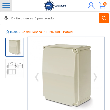
Minha
0
conta
Início
>
Caixa Plástica PBL-202.001 - Patola