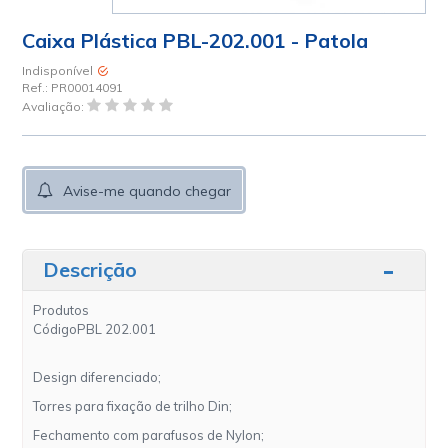
Caixa Plástica PBL-202.001 - Patola
Indisponível
Ref.:
PR00014091
Avaliação:
Avise-me quando chegar
Descrição
Produtos
Código
PBL 202.001
Design diferenciado;
Torres para fixação de trilho Din;
Fechamento com parafusos de Nylon;