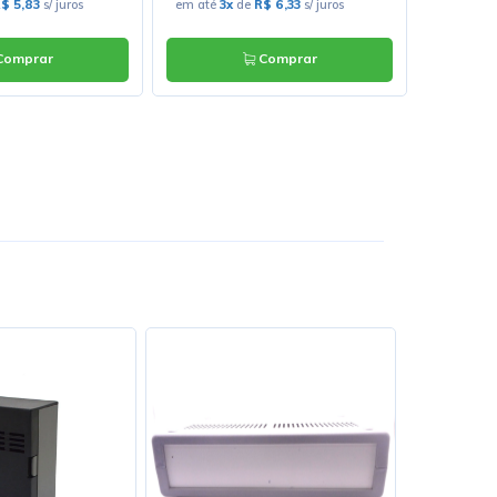
$ 5,83
s/ juros
em até
3x
de
R$ 6,33
s/ juros
em até
1
omprar
Comprar