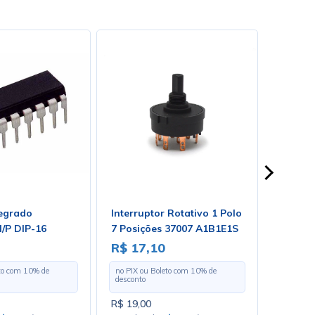
tegrado
Interruptor Rotativo 1 Polo
Tecido
/P DIP-16
7 Posições 37007 A1B1E1S
Preto P
Largura
R$ 17,10
R$ 60
Metro
eto com
10
% de
no PIX ou Boleto com
10
% de
no PIX o
desconto
desconto
R$ 19,00
R$ 67,0