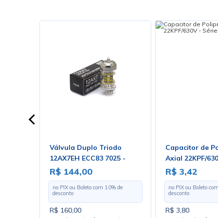
R 8 Ohms
Válvula Duplo Triodo
Capacitor de Po
 ZJ04020
12AX7EH ECC83 7025 -
Axial 22KPF/630
Electro-Harmonix
B32232 - EPCO
R$ 144,00
R$ 3,42
 de
no PIX ou Boleto com
10
% de
no PIX ou Boleto co
desconto
desconto
R$ 160,00
R$ 3,80