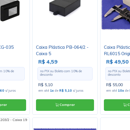
 CG-035
Caixa Plástica PB-064/2 -
Caixa Plást
Caixa 5
RL6015 Orig
R$ 4,59
R$ 49,50
com
10
% de
no PIX ou Boleto com
10
% de
no PIX ou Bole
desconto
desconto
R$ 5,10
R$ 55,00
,60
s/ juros
em até
1x
de
R$ 5,10
s/ juros
em até
10x
de
rar
Comprar
C