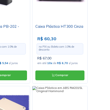
ca PB-202 -
Caixa Plástica HT300 Cinza
R$ 60,30
to com
10
% de
no PIX ou Boleto com
10
% de
desconto
R$ 67,00
$ 5,54
s/ juros
em até
10x
de
R$ 6,70
s/ juros
omprar
Comprar