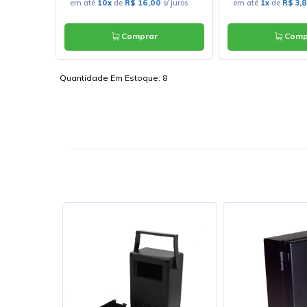
s/ juros
em até
10x
de
R$ 16,00
s/ juros
em até
1x
de
R$ 3,
Comprar
Comp
Quantidade Em Estoque:
8