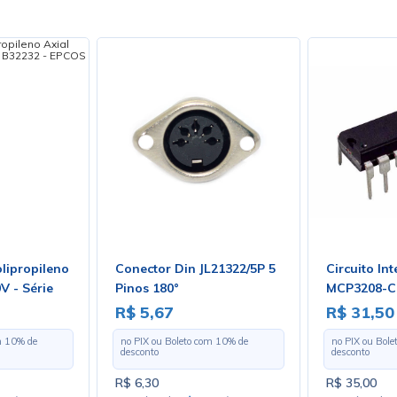
lipropileno
Conector Din JL21322/5P 5
Circuito In
V - Série
Pinos 180°
MCP3208-CI
S
R$ 5,67
R$ 31,50
m
10
% de
no PIX ou Boleto com
10
% de
no PIX ou Bol
desconto
desconto
R$ 6,30
R$ 35,00