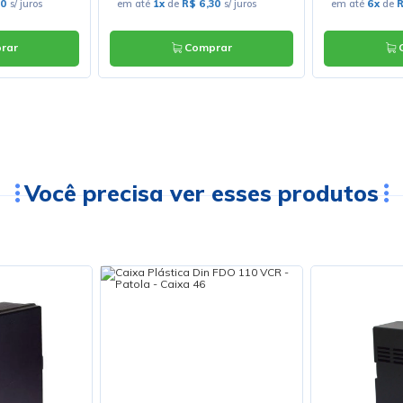
80
s/ juros
em até
1x
de
R$ 6,30
s/ juros
em até
6x
de
R
rar
Comprar
C
Você precisa ver esses produtos