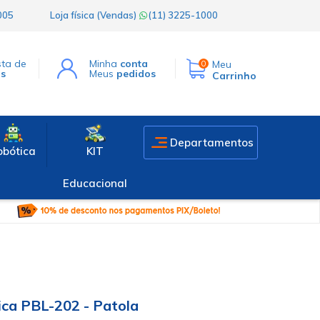
1005
Loja física (Vendas)
(11) 3225-1000
sta de
Minha
conta
Meu
0
os
Meus
pedidos
Carrinho
Departamentos
obótica
KIT
Educacional
ica PBL-202 - Patola