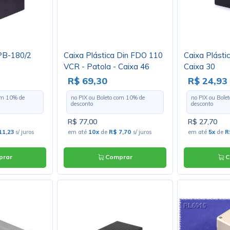
 PB-180/2
Caixa Plástica Din FDO 110
Caixa Plásti
VCR - Patola - Caixa 46
Caixa 30
R$ 69,30
R$ 24,93
com
10
% de
no PIX ou Boleto com
10
% de
no PIX ou Bole
desconto
desconto
R$ 77,00
R$ 27,70
11,23
s/ juros
em até
10x
de
R$ 7,70
s/ juros
em até
5x
de
R
rar
Comprar
C