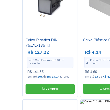
Caixa Plástica DIN
Caixa Plástica
75x75x135 T.I
R$ 127,22
R$ 4,14
no PIX ou Boleto com
10
% de
no PIX ou Boleto 
desconto
desconto
R$ 141,35
R$ 4,60
em até
10x
de
R$ 14,14
s/ juros
em até
1x
de
R$ 4
Comprar
Comp