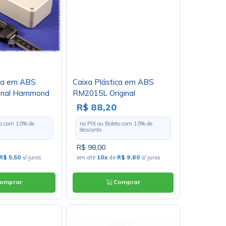
ica em ABS
Caixa Plástica em ABS
inal Hammond
RM2015L Original
Hammond
R$ 88,20
to com
10
% de
no PIX ou Boleto com
10
% de
desconto
R$ 98,00
R$ 5,50
s/ juros
em até
10x
de
R$ 9,80
s/ juros
omprar
Comprar