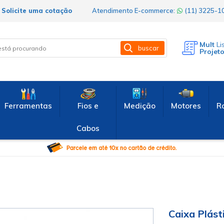
Solicite uma cotação
Atendimento E-commerce:
(11) 3225-
Mult
Li
buscar
Projet
Ferramentas
Fios e
Medição
Motores
R
Cabos
Caixa Plást