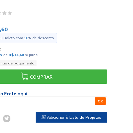
,60
ou Boleto com
10
% de desconto
0
0
x
de
R$ 11,40
s/ juros
rmas de pagamento
COMPRAR
 o Frete aqui
OK
Adicionar à Lista de Projetos