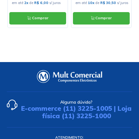
em até
2x
de
R$ 6,00
s/ juros
em até
10x
de
R$ 30,50
s/ juros
Comprar
Comprar
Alguma dúvida?
E-commerce (11) 3225-1005 | Loja
física (11) 3225-1000
ATENDIMENTO: