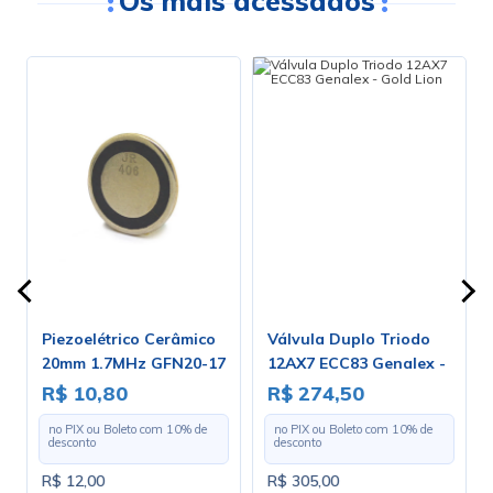
Os mais acessados
Piezoelétrico Cerâmico
Válvula Duplo Triodo
20mm 1.7MHz GFN20-17
12AX7 ECC83 Genalex -
0m
Gold Lion
R$ 10,80
R$ 274,50
no PIX ou Boleto com
10
% de
no PIX ou Boleto com
10
% de
desconto
desconto
R$ 12,00
R$ 305,00