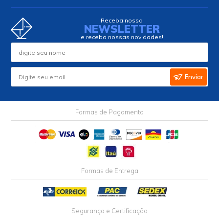
Receba nossa
NEWSLETTER
e receba nossas novidades!
Enviar
Formas de Pagamento
Formas de Entrega
Segurança e Certificação