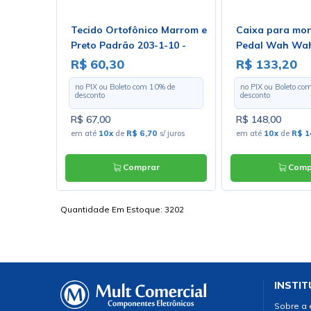
N 8
Tecido Ortofônico Marrom e
Caixa para mo
adas -
Preto Padrão 203-1-10 -
Pedal Wah Wa
Largura 1,30m - Preço por
R$ 60,30
R$ 133,20
Metro
 de
no PIX ou Boleto com
10
% de
no PIX ou Boleto co
desconto
desconto
R$ 67,00
R$ 148,00
0
s/ juros
em até
10x
de
R$ 6,70
s/ juros
em até
10x
de
R$ 1
Comprar
Comp
Quantidade Em Estoque:
3202
INSTIT
Sobre a