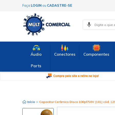
Faça
LOGIN
ou
CADASTRE-SE
Áudio
Conectores
Componentes
Parts
Início
>
Capacitor Cerâmico Disco 100pf/50V (101) cód. 12