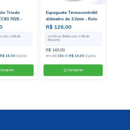
plo Triodo
Espaguete Termocontrátil
Falant
C83 7025 -
diâmetro de 3.2mm - Rolo
50 watt
rmonix
Com 100 Metros
ZJ0614
0
R$ 126,00
R$ 69
eto com
10
% de
no PIX ou Boleto com
10
% de
no PIX o
desconto
desconto
R$ 140,00
R$ 775,
R$ 16,00
s/ juros
em até
10x
de
R$ 14,00
s/ juros
em até
1
omprar
Comprar