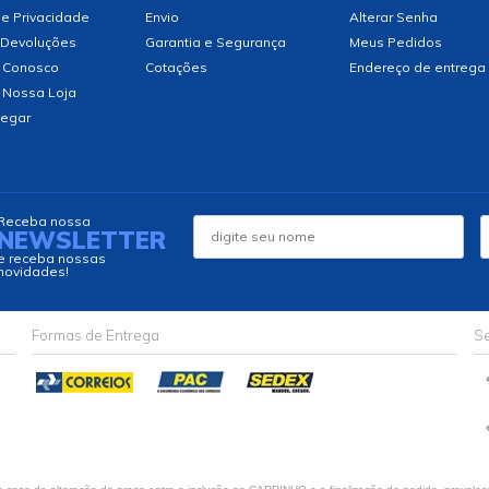
de Privacidade
Envio
Alterar Senha
 Devoluções
Garantia e Segurança
Meus Pedidos
 Conosco
Cotações
Endereço de entrega
 Nossa Loja
egar
Receba nossa
NEWSLETTER
e receba nossas
novidades!
Formas de Entrega
Se