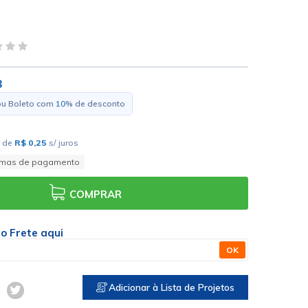
3
ou Boleto com
10
% de desconto
de
R$ 0,25
s/ juros
rmas de pagamento
COMPRAR
 o Frete aqui
OK
Adicionar à Lista de Projetos