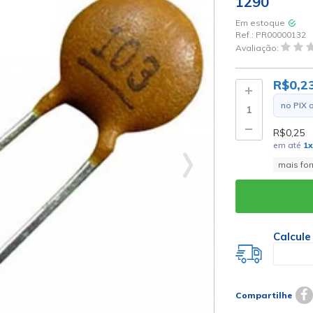
1290
Em estoque
Ref.:
PR00000132
Avaliação:
R$0,2
no PIX 
R$0,25
em até
1
x
mais fo
Calcule
Compartilhe