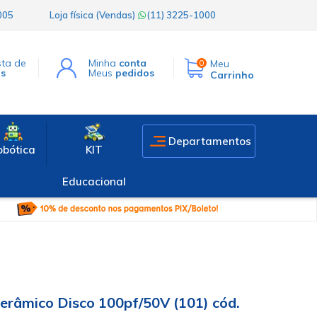
1005
Loja física (Vendas)
(11) 3225-1000
sta de
Minha
conta
Meu
0
os
Meus
pedidos
Carrinho
Departamentos
obótica
KIT
Educacional
erâmico Disco 100pf/50V (101) cód.