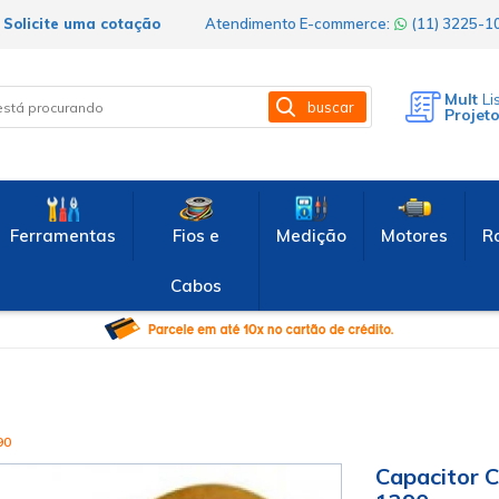
Solicite uma cotação
Atendimento E-commerce:
(11) 3225-
Mult
Li
buscar
Projet
Ferramentas
Fios e
Medição
Motores
R
Cabos
90
Capacitor C