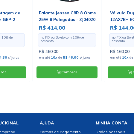
ntagem de
Falante Jensen C8R 8 Ohms
Válvula Du
h GEP-2
25W 8 Polegadas - ZJ04020
12AX7EH EC
Electro-Ha
R$ 414,00
R$ 144,0
m
10
% de
no PIX ou Boleto com
10
% de
no PIX ou Bol
desconto
desconto
R$ 460,00
R$ 160,00
4,80
s/ juros
em até
10x
de
R$ 46,00
s/ juros
em até
10x
de
rar
Comprar
C
UCIONAL
AJUDA
MINHA CONTA
 empresa
Formas de Pagamento
Dados pessoais