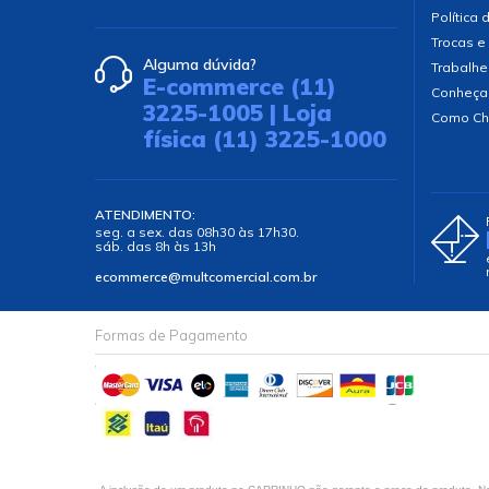
Política 
Trocas e
Alguma dúvida?
Trabalhe
E-commerce (11)
Conheça
3225-1005 | Loja
Como Ch
física (11) 3225-1000
ATENDIMENTO:
seg. a sex. das 08h30 às 17h30.
sáb. das 8h às 13h
ecommerce@multcomercial.com.br
Formas de Pagamento