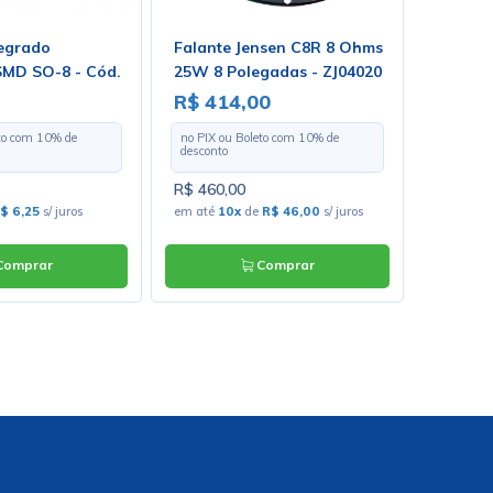
tegrado
Falante Jensen C8R 8 Ohms
Caixa 
MD SO-8 - Cód.
25W 8 Polegadas - ZJ04020
Pedal 
 Burr Brow
R$ 414,00
R$ 13
eto com
10
% de
no PIX ou Boleto com
10
% de
no PIX o
desconto
desconto
R$ 460,00
R$ 148,
$ 6,25
s/ juros
em até
10x
de
R$ 46,00
s/ juros
em até
1
omprar
Comprar