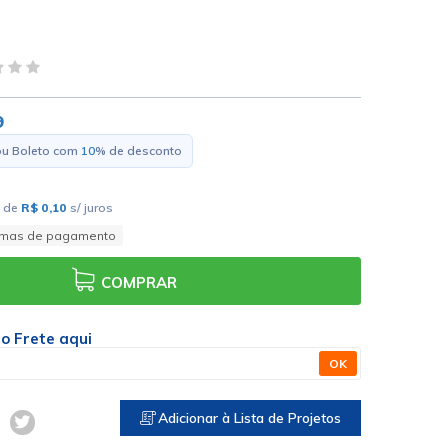
9
ou Boleto com
10
% de desconto
de
R$ 0,10
s/ juros
rmas de pagamento
COMPRAR
 o Frete aqui
OK
Adicionar à Lista de Projetos