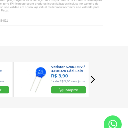
rá o preço vigente na finalização da compra. Todos os Produtos, Promoções
ter o IPI (imposto sobre produtos industrializados) incluso no carrinho de
 são válidos em nossa loja virtual multcomercial.com.br não valendo para
Fiscal.
08-011
Varistor S20K275V /
EH
431KD20 Cód. Loja
1371
R$ 3,90
nix
sem
1x de R$ 3,90 sem juros
r
Comprar