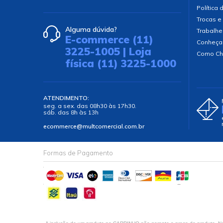
Política 
Trocas e
Alguma dúvida?
Trabalhe
E-commerce (11)
Conheça
3225-1005 | Loja
Como Ch
física (11) 3225-1000
ATENDIMENTO:
seg. a sex. das 08h30 às 17h30.
sáb. das 8h às 13h
ecommerce@multcomercial.com.br
Formas de Pagamento