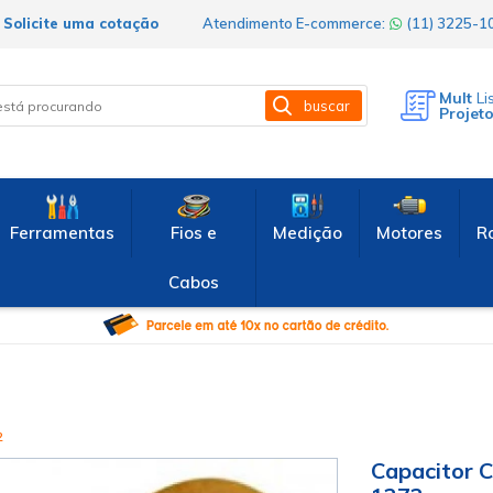
Solicite uma cotação
Atendimento E-commerce:
(11) 3225-
Mult
Li
buscar
Projet
Ferramentas
Fios e
Medição
Motores
R
Cabos
2
Capacitor C