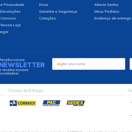
de Privacidade
Envio
Alterar Senha
 Devoluções
Garantia e Segurança
Meus Pedidos
 Conosco
Cotações
Endereço de entrega
 Nossa Loja
egar
Receba nossa
NEWSLETTER
e receba nossas
novidades!
Formas de Entrega
Se