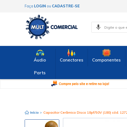
Faça
LOGIN
ou
CADASTRE-SE
Áudio
Conectores
Componentes
Parts
Início
>
Capacitor Cerâmico Disco 18pf/50V (180) cód. 127