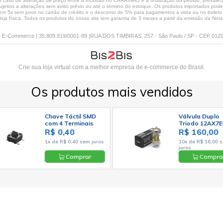
caso de alteração de preço entre a inclusão no CARRINHO e a finalização do pedido, prevalece
jeitos a alterações sem aviso prévio ou até o término do estoque. Os produtos importados podem 
 5x sem juros no cartão de crédito e o desconto de 5% para pagamentos à vista ou no boleto só
loja física. Todos os produtos do nosso site tem garantia de 3 meses a partir da emissão da Nota 
E-Commerce | 35.809.819/0001-89 |RUA DOS TIMBIRAS, 257 - São Paulo / SP - CEP 012
Crie sua loja virtual
com a melhor empresa de e-commerce do Brasil.
Os produtos mais vendidos
Chave Táctil SMD
Válvula Duplo
com 4 Terminais
Triodo 12AX7
6x6x4,3mm 180º -
ECC83 7025 -
R$ 0,40
R$ 160,00
KFC-A06
Electro-Harmo
1x de R$ 0,40 sem juros
10x de R$ 16,00 
juros
Comprar
Compra