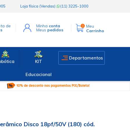
1005
Loja física (Vendas)
(11) 3225-1000
sta de
Minha
conta
Meu
0
os
Meus
pedidos
Carrinho
Departamentos
obótica
KIT
Educacional
erâmico Disco 18pf/50V (180) cód.