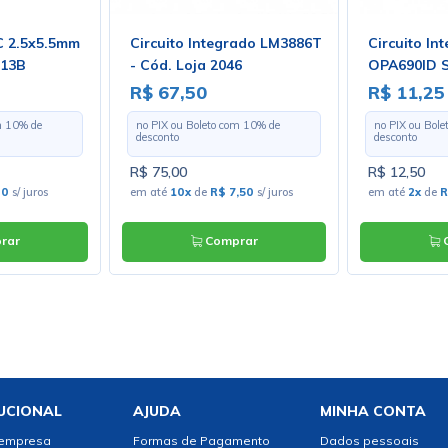
C 2.5x5.5mm
Circuito Integrado LM3886T
Circuito In
013B
- Cód. Loja 2046
OPA690ID S
Loja 4311 -
R$ 67,50
R$ 11,25
m
10
% de
no PIX ou Boleto com
10
% de
no PIX ou Bol
desconto
desconto
R$ 75,00
R$ 12,50
80
s/ juros
em até
10x
de
R$ 7,50
s/ juros
em até
2x
de
R
rar
Comprar
C
UCIONAL
AJUDA
MINHA CONTA
 empresa
Formas de Pagamento
Dados pessoais