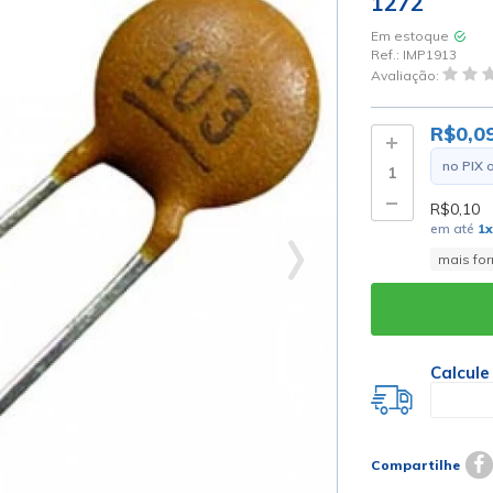
1272
Em estoque
Ref.:
IMP1913
Avaliação:
R$0,0
no PIX 
R$0,10
em até
1
x
mais fo
Calcule
Compartilhe