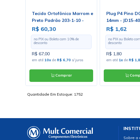
do
Tecido Ortofônico Marrom e
Plug P4 Pino D
5 -
Preto Padrão 203-1-10 -
14mm - JD15-4
Largura 1,30m - Preço por
R$ 60,30
R$ 1,62
Metro
 de
no PIX ou Boleto com
10
% de
no PIX ou Boleto co
desconto
desconto
R$ 67,00
R$ 1,80
s/ juros
em até
10x
de
R$ 6,70
s/ juros
em até
1x
de
R$ 1,
Comprar
Comp
Quantidade Em Estoque:
1752
INSTIT
Sobre a