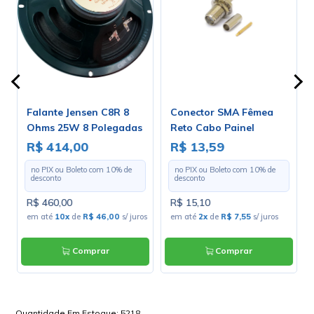
Falante Jensen C8R 8
Conector SMA Fêmea
Ohms 25W 8 Polegadas
Reto Cabo Painel
- ZJ04020
Crimpagem RG 174 com
R$ 414,00
R$ 13,59
Pino Macho - 3081 - Gav
no PIX ou Boleto com
10
% de
no PIX ou Boleto com
10
% de
38
desconto
desconto
R$ 460,00
R$ 15,10
os
em até
10x
de
R$ 46,00
s/ juros
em até
2x
de
R$ 7,55
s/ juros
Comprar
Comprar
Quantidade Em Estoque:
5218