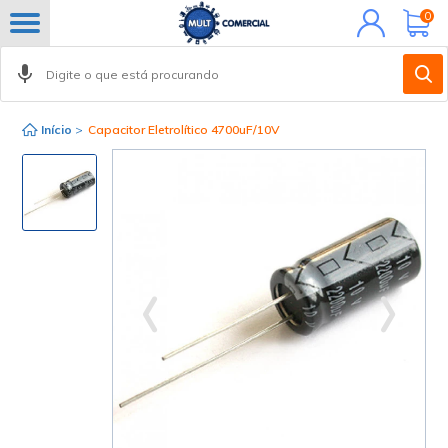
Minha
0
conta
Início
>
Capacitor Eletrolítico 4700uF/10V