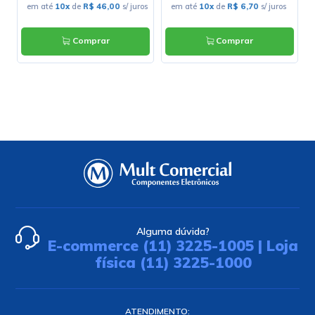
os
em até
10x
de
R$ 46,00
s/ juros
em até
10x
de
R$ 6,70
s/ juros
Comprar
Comprar
Alguma dúvida?
E-commerce (11) 3225-1005 | Loja
física (11) 3225-1000
ATENDIMENTO: