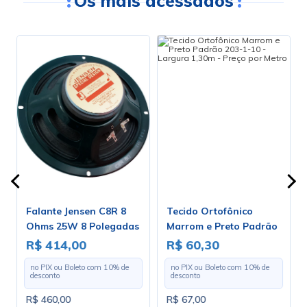
Os mais acessados
Falante Jensen C8R 8
Tecido Ortofônico
Ohms 25W 8 Polegadas
Marrom e Preto Padrão
- ZJ04020
203-1-10 - Largura 1,30m
R$ 414,00
R$ 60,30
- Preço por Metro
no PIX ou Boleto com
10
% de
no PIX ou Boleto com
10
% de
desconto
desconto
R$ 460,00
R$ 67,00