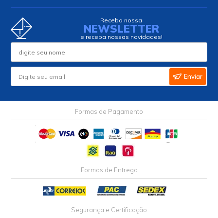
Receba nossa
NEWSLETTER
e receba nossas novidades!
Enviar
Formas de Pagamento
Formas de Entrega
Segurança e Certificação