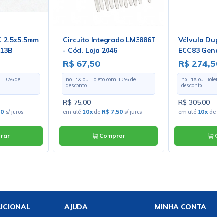
C 2.5x5.5mm
Circuito Integrado LM3886T
Válvula Du
013B
- Cód. Loja 2046
ECC83 Gena
R$ 67,50
R$ 274,5
m
10
% de
no PIX ou Boleto com
10
% de
no PIX ou Bol
desconto
desconto
R$ 75,00
R$ 305,00
80
s/ juros
em até
10x
de
R$ 7,50
s/ juros
em até
10x
de
rar
Comprar
C
UCIONAL
AJUDA
MINHA CONTA