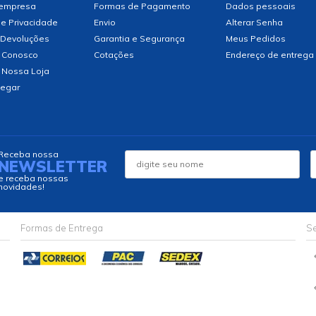
 empresa
Formas de Pagamento
Dados pessoais
de Privacidade
Envio
Alterar Senha
 Devoluções
Garantia e Segurança
Meus Pedidos
 Conosco
Cotações
Endereço de entrega
 Nossa Loja
egar
Receba nossa
NEWSLETTER
e receba nossas
novidades!
Formas de Entrega
Se