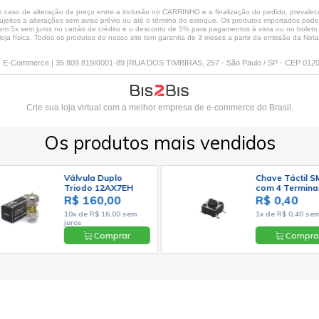
caso de alteração de preço entre a inclusão no CARRINHO e a finalização do pedido, prevalece
jeitos a alterações sem aviso prévio ou até o término do estoque. Os produtos importados podem 
 5x sem juros no cartão de crédito e o desconto de 5% para pagamentos à vista ou no boleto só
loja física. Todos os produtos do nosso site tem garantia de 3 meses a partir da emissão da Nota 
E-Commerce | 35.809.819/0001-89 |RUA DOS TIMBIRAS, 257 - São Paulo / SP - CEP 012
Crie sua loja virtual
com a melhor empresa de e-commerce do Brasil.
Os produtos mais vendidos
Válvula Duplo
Chave Táctil 
Triodo 12AX7EH
com 4 Termina
ECC83 7025 -
6x6x4,3mm 180
R$ 160,00
R$ 0,40
Electro-Harmonix
KFC-A06
10x de R$ 16,00 sem
1x de R$ 0,40 sem
juros
Comprar
Compra