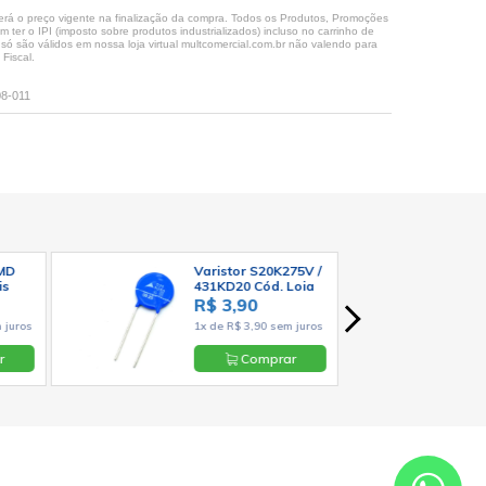
rá o preço vigente na finalização da compra. Todos os Produtos, Promoções
ter o IPI (imposto sobre produtos industrializados) incluso no carrinho de
 são válidos em nossa loja virtual multcomercial.com.br não valendo para
Fiscal.
08-011
SMD
Varistor S20K275V /
is
431KD20 Cód. Loja
º -
1371
R$ 3,90
 juros
1x de R$ 3,90 sem juros
r
Comprar