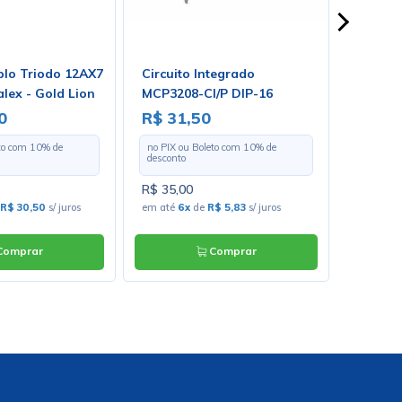
plo Triodo 12AX7
Circuito Integrado
Falante
lex - Gold Lion
MCP3208-CI/P DIP-16
Ohms 5
ZJ0705
0
R$ 31,50
R$ 98
eto com
10
% de
no PIX ou Boleto com
10
% de
no PIX o
desconto
desconto
R$ 35,00
R$ 1.09
R$ 30,50
s/ juros
em até
6x
de
R$ 5,83
s/ juros
em até
1
omprar
Comprar