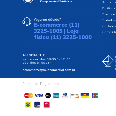
Sobre a
Política 
Trocas e
Alguma dúvida?
Trabalhe
E-commerce (11)
Conheça
3225-1005 | Loja
Como Ch
física (11) 3225-1000
ATENDIMENTO:
seg. a sex. das 08h30 às 17h30.
sáb. das 8h às 13h
ecommerce@multcomercial.com.br
Formas de Pagamento