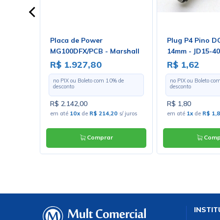
Placa de Power
Plug P4 Pino D
 - Cód.
MG100DFX/PCB - Marshall
14mm - JD15-4
row
R$ 1.927,80
R$ 1,62
 de
no PIX ou Boleto com
10
% de
no PIX ou Boleto co
desconto
desconto
R$ 2.142,00
R$ 1,80
uros
em até
10x
de
R$ 214,20
s/ juros
em até
1x
de
R$ 1,
Comprar
Comp
INSTIT