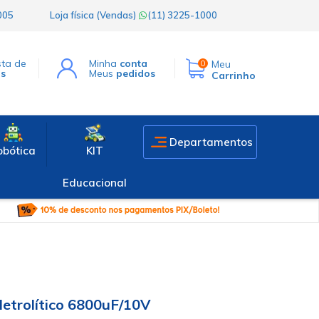
1005
Loja física (Vendas)
(11) 3225-1000
sta de
Minha
conta
Meu
0
os
Meus
pedidos
Carrinho
Departamentos
obótica
KIT
Educacional
letrolítico 6800uF/10V