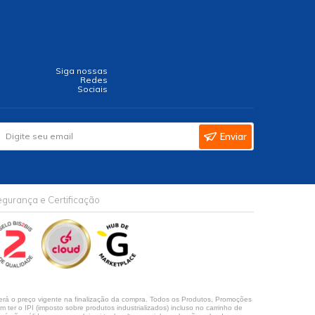
Siga nossas
Redes
Sociais
Enviar
gurança e Certificação
rá o preço vigente na finalização da compra. Todos os Produtos, Promoções
ter o IPI (imposto sobre produtos industrializados) incluso no carrinho de