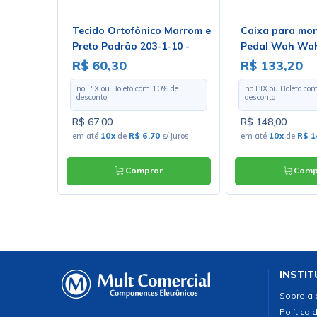
do
Tecido Ortofônico Marrom e
Caixa para mo
5 -
Preto Padrão 203-1-10 -
Pedal Wah Wa
Largura 1,30m - Preço por
R$ 60,30
R$ 133,20
Metro
 de
no PIX ou Boleto com
10
% de
no PIX ou Boleto co
desconto
desconto
R$ 67,00
R$ 148,00
s/ juros
em até
10x
de
R$ 6,70
s/ juros
em até
10x
de
R$ 1
Comprar
Comp
INSTIT
Sobre a
Política 