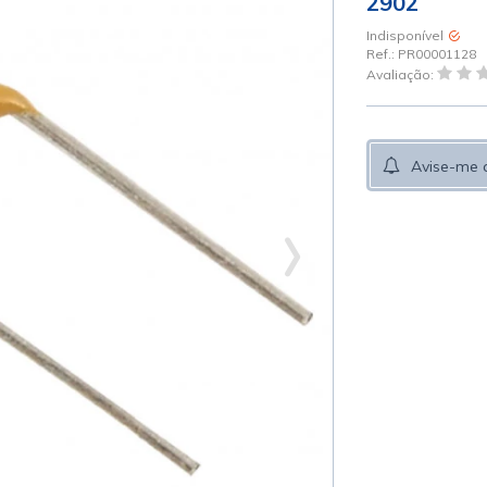
2902
Indisponível
Ref.:
PR00001128
Avaliação:
Avise-me 