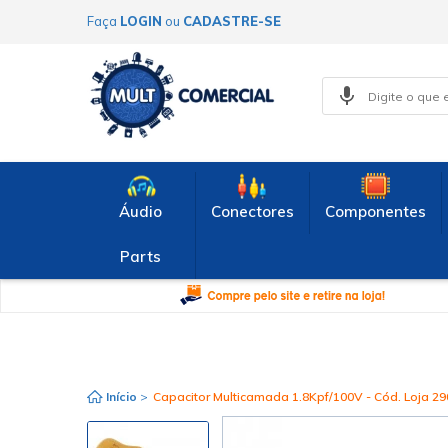
Faça
LOGIN
ou
CADASTRE-SE
Áudio
Conectores
Componentes
Parts
Início
>
Capacitor Multicamada 1.8Kpf/100V - Cód. Loja 29