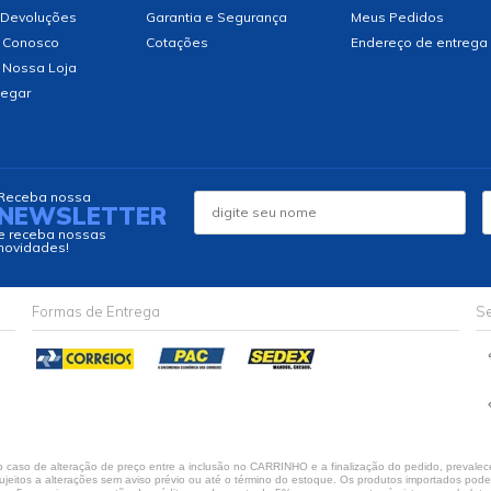
 Devoluções
Garantia e Segurança
Meus Pedidos
 Conosco
Cotações
Endereço de entrega
 Nossa Loja
egar
Receba nossa
NEWSLETTER
e receba nossas
novidades!
Formas de Entrega
Se
caso de alteração de preço entre a inclusão no CARRINHO e a finalização do pedido, prevalece
jeitos a alterações sem aviso prévio ou até o término do estoque. Os produtos importados podem 