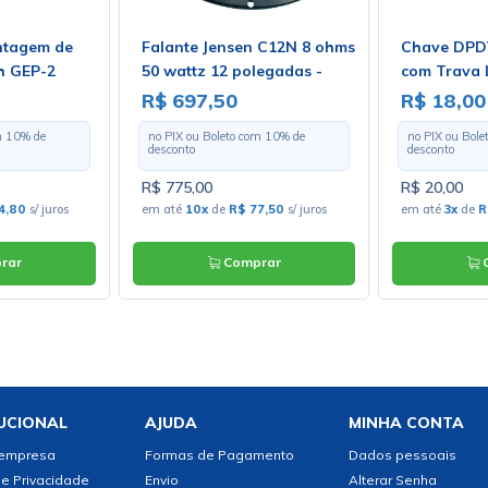
ntagem de
Falante Jensen C12N 8 ohms
Chave DPDT
h GEP-2
50 wattz 12 polegadas -
com Trava 
ZJ06141
Solda Fio -
R$ 697,50
R$ 18,00
m
10
% de
no PIX ou Boleto com
10
% de
no PIX ou Bol
desconto
desconto
R$ 775,00
R$ 20,00
4,80
s/ juros
em até
10x
de
R$ 77,50
s/ juros
em até
3x
de
R
rar
Comprar
C
UCIONAL
AJUDA
MINHA CONTA
 empresa
Formas de Pagamento
Dados pessoais
de Privacidade
Envio
Alterar Senha