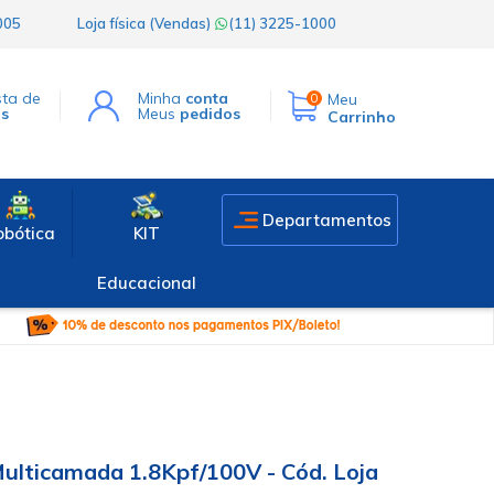
1005
Loja física (Vendas)
(11) 3225-1000
sta de
Minha
conta
Meu
0
os
Meus
pedidos
Carrinho
Departamentos
obótica
KIT
Educacional
ulticamada 1.8Kpf/100V - Cód. Loja