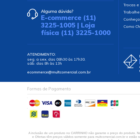
Trocas e
Alguma dúvida?
Trabalhe
E-commerce (11)
Conheça
3225-1005 | Loja
Como Ch
física (11) 3225-1000
ATENDIMENTO:
seg. a sex. das 08h30 às 17h30.
sáb. das 8h às 13h
ecommerce@multcomercial.com.br
Formas de Pagamento
A inclusão de um produto no CARRINHO não garante o preço do produto. No 
e Ofertas têm preços válidos somente para multcomercial.com.br e estão su