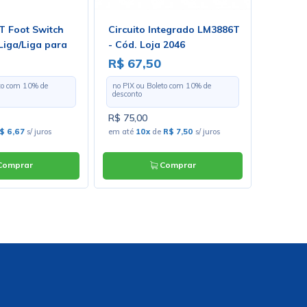
 Foot Switch
Circuito Integrado LM3886T
Interru
Liga/Liga para
- Cód. Loja 2046
7 Posi
 PBS-24-202
R$ 67,50
R$ 17
eto com
10
% de
no PIX ou Boleto com
10
% de
no PIX o
desconto
desconto
R$ 75,00
R$ 19,0
$ 6,67
s/ juros
em até
10x
de
R$ 7,50
s/ juros
em até
3x
omprar
Comprar