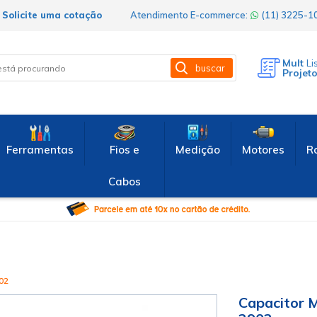
Solicite uma cotação
Atendimento E-commerce:
(11) 3225-
Mult
Li
buscar
Projet
Ferramentas
Fios e
Medição
Motores
R
Cabos
02
Capacitor M