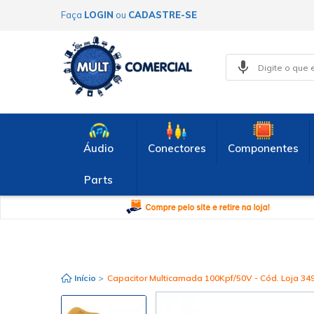
Faça
LOGIN
ou
CADASTRE-SE
Áudio
Conectores
Componentes
Parts
Início
>
Capacitor Multicamada 100Kpf/50V - Cód. Loja 34