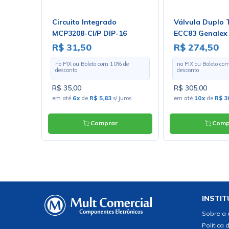
o 1 Polo
Circuito Integrado
Válvula Duplo 
1B1E1S
MCP3208-CI/P DIP-16
ECC83 Genalex 
R$ 31,50
R$ 274,50
 de
no PIX ou Boleto com
10
% de
no PIX ou Boleto co
desconto
desconto
R$ 35,00
R$ 305,00
uros
em até
6x
de
R$ 5,83
s/ juros
em até
10x
de
R$ 3
Comprar
Comp
INSTIT
Sobre a
Política 