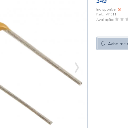
349
Indisponível
Ref.:
IMP311
Avaliação:
Avise-me 