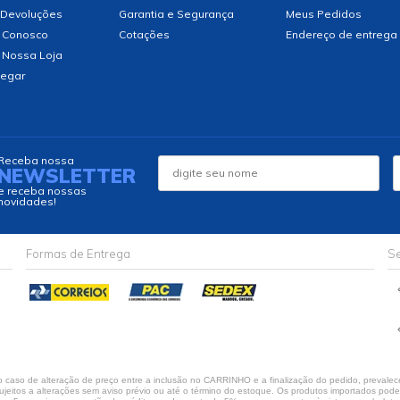
 Devoluções
Garantia e Segurança
Meus Pedidos
 Conosco
Cotações
Endereço de entrega
 Nossa Loja
egar
Receba nossa
NEWSLETTER
e receba nossas
novidades!
Formas de Entrega
Se
caso de alteração de preço entre a inclusão no CARRINHO e a finalização do pedido, prevalece
jeitos a alterações sem aviso prévio ou até o término do estoque. Os produtos importados podem 