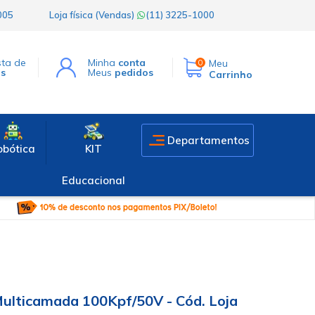
1005
Loja física (Vendas)
(11) 3225-1000
sta de
Minha
conta
Meu
0
os
Meus
pedidos
Carrinho
Departamentos
obótica
KIT
Educacional
Multicamada 100Kpf/50V - Cód. Loja