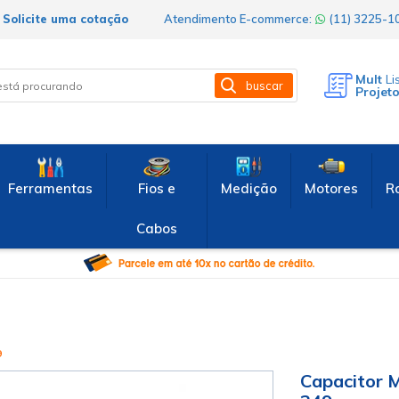
Solicite uma cotação
Atendimento E-commerce:
(11) 3225-
Mult
Li
buscar
Projet
Ferramentas
Fios e
Medição
Motores
R
Cabos
9
Capacitor 