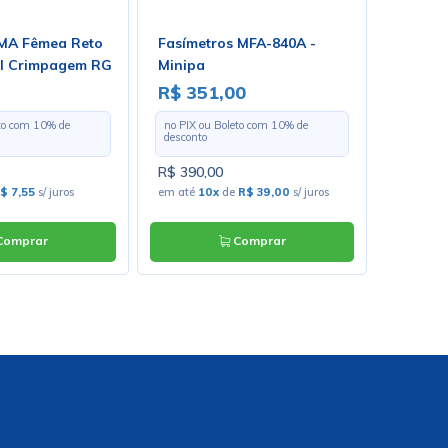
MA Fêmea Reto
Fasímetros MFA-840A -
Válvula
l Crimpagem RG
Minipa
12AX7E
no Macho - 3081
Electr
R$ 351,00
R$ 14
eto com
10
% de
no PIX ou Boleto com
10
% de
no PIX o
desconto
desconto
R$ 390,00
R$ 160,
$ 7,55
s/ juros
em até
10x
de
R$ 39,00
s/ juros
em até
1
omprar
Comprar