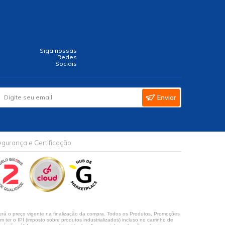
Siga nossas
Redes
Sociais
Enviar
gurança e Certificação
rá o preço vigente na finalização da compra. Todos os Produtos, Promoções
ter o IPI (imposto sobre produtos industrializados) incluso no carrinho de