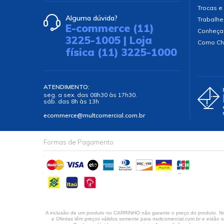
Trocas e
Alguma dúvida?
Trabalhe
E-commerce (11)
Conheça
3225-1005 | Loja
Como Ch
física (11) 3225-1000
ATENDIMENTO:
seg. a sex. das 08h30 às 17h30.
sáb. das 8h às 13h
ecommerce@multcomercial.com.br
Formas de Pagamento
A inclusão de um produto no CARRINHO não garante o preço do produto. No 
e Ofertas têm preços válidos somente para multcomercial.com.br e estão su