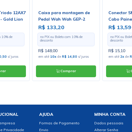
Triodo 12AX7
Caixa para montagem de
Conector S
- Gold Lion
Pedal Wah Wah GEP-2
Cabo Paine
174 com Pi
R$ 133,20
R$ 13,59
- Gav 38
m
10
% de
no PIX ou Boleto com
10
% de
no PIX ou Bol
desconto
desconto
R$ 148,00
R$ 15,10
0,50
s/ juros
em até
10x
de
R$ 14,80
s/ juros
em até
2x
de
R
rar
Comprar
C
UCIONAL
AJUDA
MINHA CONTA
 empresa
Formas de Pagamento
Dados pessoais
de Privacidade
Envio
Alterar Senha