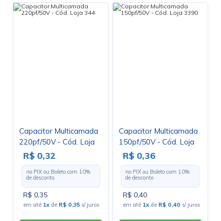
Capacitor Multicamada
Capacitor Multicamada
220pf/50V - Cód. Loja
150pf/50V - Cód. Loja
344
3390
R$ 0,32
R$ 0,36
no PIX ou Boleto com
10
%
no PIX ou Boleto com
10
%
de desconto
de desconto
R$ 0,35
R$ 0,40
em até
1x
de
R$ 0,35
s/ juros
em até
1x
de
R$ 0,40
s/ juros