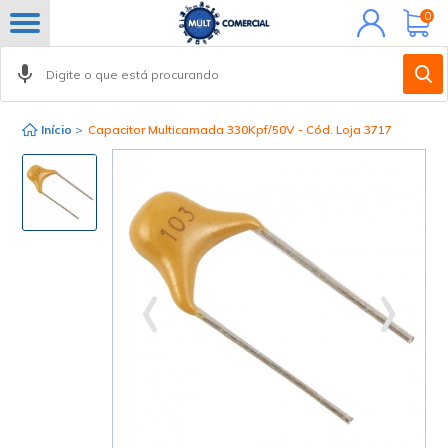
Minha
0
conta
Início
>
Capacitor Multicamada 330Kpf/50V - Cód. Loja 3717