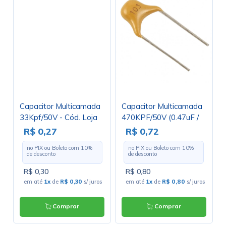
Capacitor Multicamada
Capacitor Multicamada
33Kpf/50V - Cód. Loja
470KPF/50V (0.47uF /
333
470NF / 474)
R$ 0,27
R$ 0,72
no PIX ou Boleto com
10
%
no PIX ou Boleto com
10
%
de desconto
de desconto
R$ 0,30
R$ 0,80
em até
1x
de
R$ 0,30
s/ juros
em até
1x
de
R$ 0,80
s/ juros
Comprar
Comprar