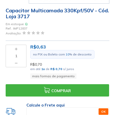
Capacitor Multicamada 330Kpf/50V - Cód.
Loja 3717
Em estoque
Ref.:
IMP12837
Avaliação:
R$0,63
no PIX ou Boleto com
10
% de desconto
R$0,70
em até
1
x
de
R$ 0,70
s/ juros
mais formas de pagamento
COMPRAR
Calcule o Frete aqui
OK