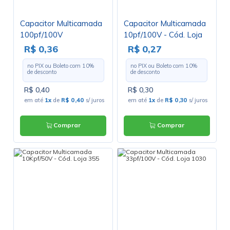
Capacitor Multicamada
Capacitor Multicamada
100pf/100V
10pf/100V - Cód. Loja
4051
R$ 0,36
R$ 0,27
no PIX ou Boleto com
10
%
no PIX ou Boleto com
10
%
de desconto
de desconto
R$ 0,40
R$ 0,30
em até
1x
de
R$ 0,40
s/ juros
em até
1x
de
R$ 0,30
s/ juros
Comprar
Comprar