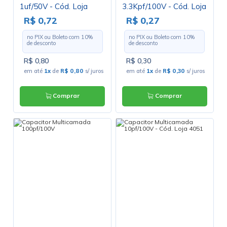
1uf/50V - Cód. Loja
3.3Kpf/100V - Cód. Loja
3384
2090
R$ 0,72
R$ 0,27
no PIX ou Boleto com
10
%
no PIX ou Boleto com
10
%
de desconto
de desconto
R$ 0,80
R$ 0,30
em até
1x
de
R$ 0,80
s/ juros
em até
1x
de
R$ 0,30
s/ juros
Comprar
Comprar