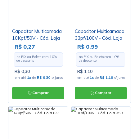
Capacitor Multicamada
Capacitor Multicamada
10Kpf/50V - Cód. Loja
33pf/100V - Cód. Loja
355
1030
R$ 0,27
R$ 0,99
no PIX ou Boleto com
10
%
no PIX ou Boleto com
10
%
de desconto
de desconto
R$ 0,30
R$ 1,10
em até
1x
de
R$ 0,30
s/ juros
em até
1x
de
R$ 1,10
s/ juros
Comprar
Comprar