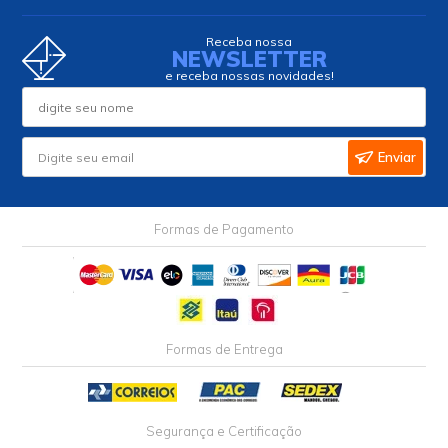
Receba nossa
NEWSLETTER
e receba nossas novidades!
Enviar
Formas de Pagamento
Formas de Entrega
Segurança e Certificação