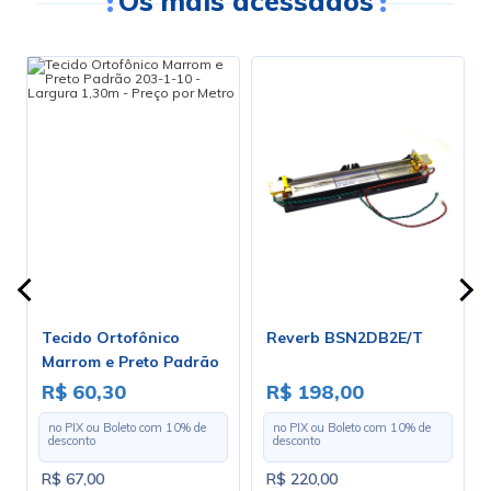
Os mais acessados
h
Tecido Ortofônico
Reverb BSN2DB2E/T
Marrom e Preto Padrão
-
203-1-10 - Largura 1,30m
R$ 60,30
R$ 198,00
- Preço por Metro
no PIX ou Boleto com
10
% de
no PIX ou Boleto com
10
% de
desconto
desconto
R$ 67,00
R$ 220,00