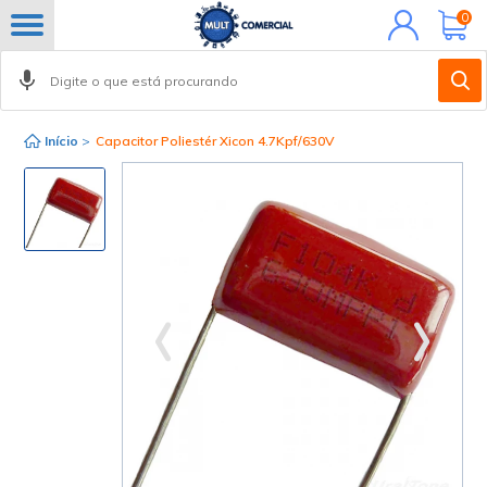
Minha
0
conta
Início
>
Capacitor Poliestér Xicon 4.7Kpf/630V