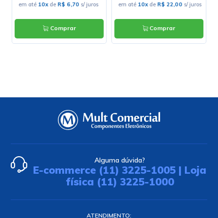
em até
10x
de
R$ 6,70
s/ juros
em até
10x
de
R$ 22,00
s/ juros
Comprar
Comprar
Alguma dúvida?
E-commerce (11) 3225-1005 | Loja
física (11) 3225-1000
ATENDIMENTO: