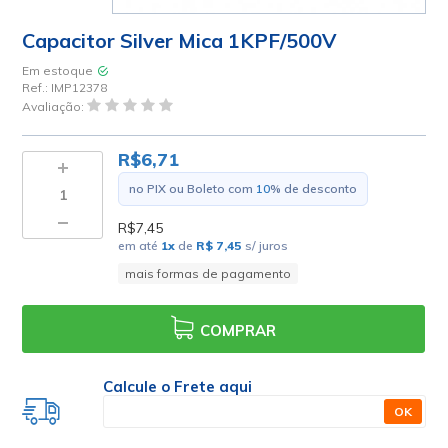
Capacitor Silver Mica 1KPF/500V
Em estoque
Ref.:
IMP12378
Avaliação:
R$6,71
no PIX ou Boleto com
10
% de desconto
R$7,45
em até
1
x
de
R$ 7,45
s/ juros
mais formas de pagamento
COMPRAR
Calcule o Frete aqui
OK