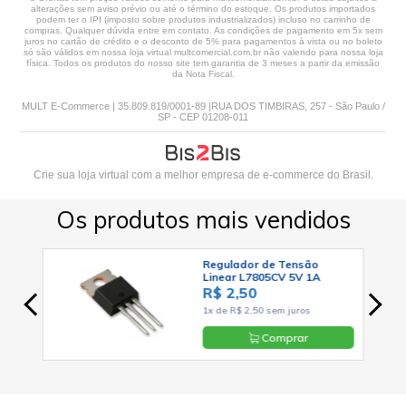
alterações sem aviso prévio ou até o término do estoque. Os produtos importados
podem ter o IPI (imposto sobre produtos industrializados) incluso no carrinho de
compras. Qualquer dúvida entre em contato. As condições de pagamento em 5x sem
juros no cartão de crédito e o desconto de 5% para pagamentos à vista ou no boleto
só são válidos em nossa loja virtual multcomercial.com.br não valendo para nossa loja
física. Todos os produtos do nosso site tem garantia de 3 meses a partir da emissão
da Nota Fiscal.
MULT E-Commerce | 35.809.819/0001-89 |RUA DOS TIMBIRAS, 257 - São Paulo /
SP - CEP 01208-011
Crie sua loja virtual
com a melhor empresa de e-commerce do Brasil.
Os produtos mais vendidos
Regulador de Tensão
-220-
Linear L7805CV 5V 1A
Positivo TO-220 - Cód. Loja
R$ 2,50
03
1x de R$ 2,50 sem juros
Comprar