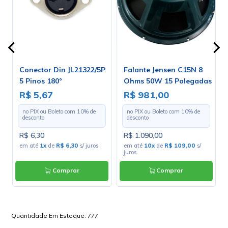
Conector Din JL21322/5P
Falante Jensen C15N 8
5 Pinos 180°
Ohms 50W 15 Polegadas
- ZJ07050
R$ 5,67
R$ 981,00
no PIX ou Boleto com
10
% de
no PIX ou Boleto com
10
% de
desconto
desconto
R$ 6,30
R$ 1.090,00
s
em até
1x
de
R$ 6,30
s/ juros
em até
10x
de
R$ 109,00
s/
juros
Comprar
Comprar
Quantidade Em Estoque:
777