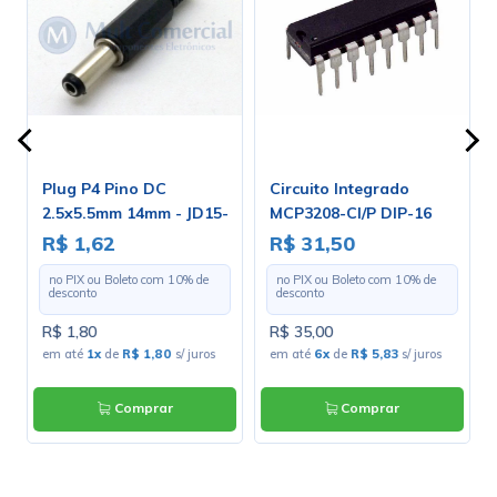
Plug P4 Pino DC
Circuito Integrado
2.5x5.5mm 14mm - JD15-
MCP3208-CI/P DIP-16
4013B
R$ 1,62
R$ 31,50
no PIX ou Boleto com
10
% de
no PIX ou Boleto com
10
% de
desconto
desconto
R$ 1,80
R$ 35,00
s
em até
1x
de
R$ 1,80
s/ juros
em até
6x
de
R$ 5,83
s/ juros
Comprar
Comprar