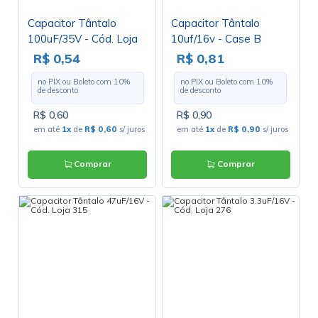
Capacitor Tântalo
Capacitor Tântalo
100uF/35V - Cód. Loja
10uf/16v - Case B
3637
R$ 0,54
R$ 0,81
no PIX ou Boleto com
10
%
no PIX ou Boleto com
10
%
de desconto
de desconto
R$ 0,60
R$ 0,90
em até
1x
de
R$ 0,60
s/ juros
em até
1x
de
R$ 0,90
s/ juros
Comprar
Comprar