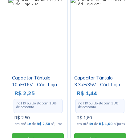
Capacitor Tântalo
Capacitor Tântalo
10uF/16V - Cód. Loja
3.3uF/35V - Cód. Loja
292
2251
R$ 2,25
R$ 1,44
no PIX ou Boleto com
10
%
no PIX ou Boleto com
10
%
de desconto
de desconto
R$ 2,50
R$ 1,60
em até
1x
de
R$ 2,50
s/ juros
em até
1x
de
R$ 1,60
s/ juros