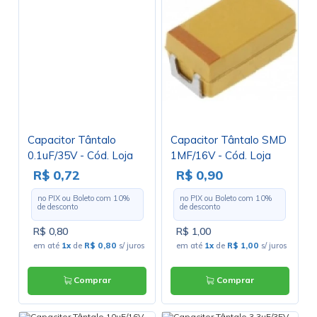
Capacitor Tântalo
Capacitor Tântalo SMD
0.1uF/35V - Cód. Loja
1MF/16V - Cód. Loja
200
4555
R$ 0,72
R$ 0,90
no PIX ou Boleto com
10
%
no PIX ou Boleto com
10
%
de desconto
de desconto
R$ 0,80
R$ 1,00
em até
1x
de
R$ 0,80
s/ juros
em até
1x
de
R$ 1,00
s/ juros
Comprar
Comprar