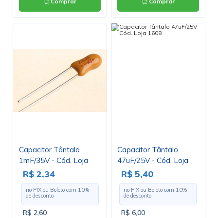
Comprar
Comprar
Capacitor Tântalo
Capacitor Tântalo
1mF/35V - Cód. Loja
47uF/25V - Cód. Loja
270
1608
R$ 2,34
R$ 5,40
no PIX ou Boleto com
10
%
no PIX ou Boleto com
10
%
de desconto
de desconto
R$ 2,60
R$ 6,00