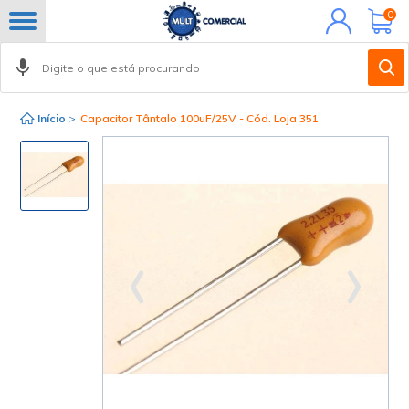
Minha
0
conta
Início
>
Capacitor Tântalo 100uF/25V - Cód. Loja 351