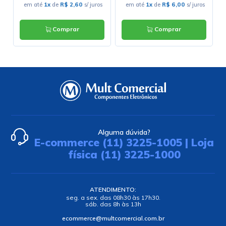
em até
1x
de
R$ 2,60
s/ juros
em até
1x
de
R$ 6,00
s/ juros
Comprar
Comprar
Alguma dúvida?
E-commerce (11) 3225-1005 | Loja
física (11) 3225-1000
ATENDIMENTO:
seg. a sex. das 08h30 às 17h30.
sáb. das 8h às 13h
ecommerce@multcomercial.com.br