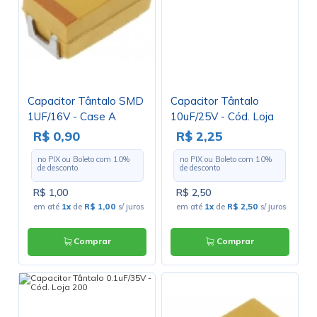
Capacitor Tântalo SMD
Capacitor Tântalo
1UF/16V - Case A
10uF/25V - Cód. Loja
294
R$ 0,90
R$ 2,25
no PIX ou Boleto com
10
%
no PIX ou Boleto com
10
%
de desconto
de desconto
R$ 1,00
R$ 2,50
em até
1x
de
R$ 1,00
s/ juros
em até
1x
de
R$ 2,50
s/ juros
Comprar
Comprar