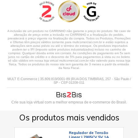
A inclusão de um produto no CARRINHO não garante o preço do produto. No caso de
alteração de preço entre a inclusão no CARRINHO e a finalização do pedido,
prevalecerá o preço vigente na finalização da compra. Todos os Produtos, Promoções
e Ofertas têm preços válidos somente para multcomercial.com.br e estão sujeitos a
alterações sem aviso prévio ou até o término do estoque. Os produtos importados
podem ter o IPI (imposto sobre produtos industrializados) incluso no carrinho de
compras. Qualquer dúvida entre em contato. As condições de pagamento em 5x sem
juros no cartão de crédito e o desconto de 5% para pagamentos à vista ou no boleto
só são válidos em nossa loja virtual multcomercial.com.br não valendo para nossa loja
física. Todos os produtos do nosso site tem garantia de 3 meses a partir da emissão
da Nota Fiscal.
MULT E-Commerce | 35.809.819/0001-89 |RUA DOS TIMBIRAS, 257 - São Paulo /
SP - CEP 01208-011
Crie sua loja virtual
com a melhor empresa de e-commerce do Brasil.
Os produtos mais vendidos
92 -
Regulador de Tensão
ECH
Linear L7805CV 5V 1A