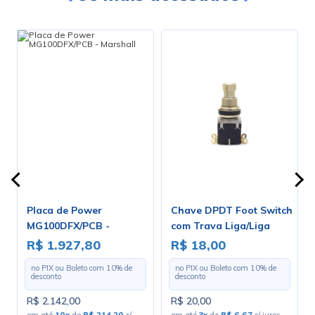
Placa de Power
Chave DPDT Foot Switch
MG100DFX/PCB -
com Trava Liga/Liga
Marshall
para Solda Fio - PBS-24-
R$ 1.927,80
R$ 18,00
202
no PIX ou Boleto com
10
% de
no PIX ou Boleto com
10
% de
desconto
desconto
R$ 2.142,00
R$ 20,00