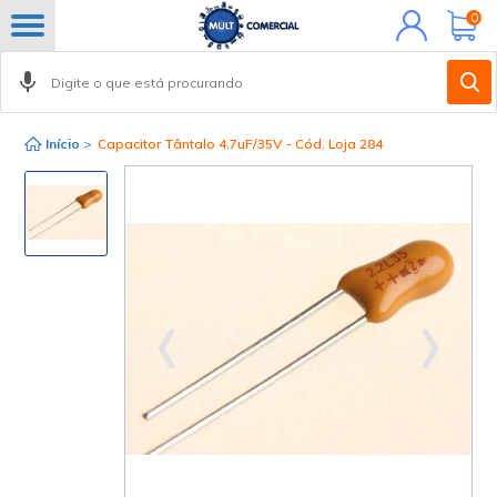
Minha
0
conta
Início
>
Capacitor Tântalo 4.7uF/35V - Cód. Loja 284